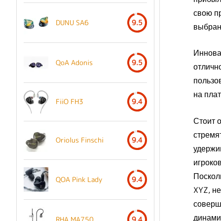
свою п
DUNU SA6
9.5
выбран
Иннова
QoA Adonis
9.5
отличн
пользо
на пла
FiiO FH3
9.4
Стоит 
стремя
Oriolus Finschi
9.4
удержи
игроков
Поскол
QOA Pink Lady
9.4
XYZ, н
соверш
динами
RHA MA750
9.4