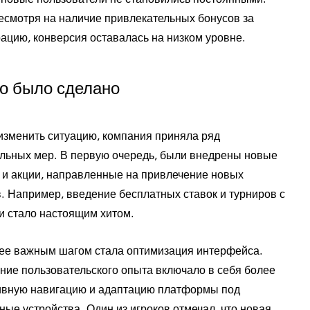
есмотря на наличие привлекательных бонусов за
рацию, конверсия оставалась на низком уровне.
о было сделано
изменить ситуацию, компания приняла ряд
льных мер. В первую очередь, были внедрены новые
 и акции, направленные на привлечение новых
в. Например, введение бесплатных ставок и турниров с
и стало настоящим хитом.
ее важным шагом стала оптимизация интерфейса.
ние пользовательского опыта включало в себя более
ивную навигацию и адаптацию платформы под
ые устройства. Один из игроков отмечал, что новая