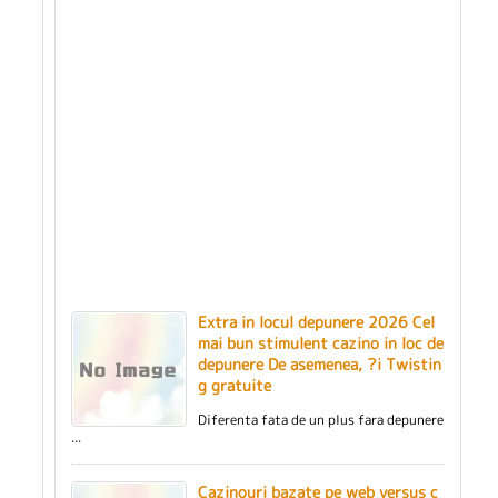
Extra in locul depunere 2026 Cel
mai bun stimulent cazino in loc de
depunere De asemenea, ?i Twistin
g gratuite
Diferenta fata de un plus fara depunere
...
Cazinouri bazate pe web versus c