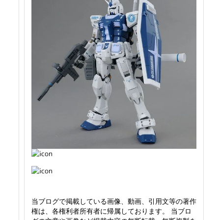
当ブログで掲載している画像、動画、引用文等の著作
権は、各権利者所有者に帰属しております。 当ブロ