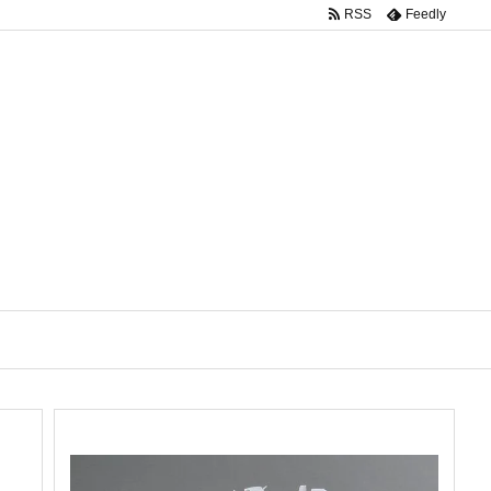
RSS
Feedly