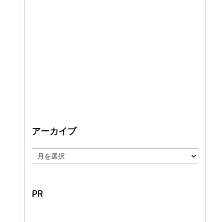
アーカイブ
ア
ー
カ
イ
ブ
PR