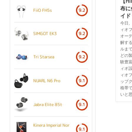
【H
布に
FiiO FH5s
9.2
イド -
今日
ィオ
SIMGOT EK3
9.2
オーデ
解する
ルまで
どの
Tri Starsea
9.2
験豊
ィオ
ィオ
NUARL N6 Pro
9.1
ップ
格帯
いと
Jabra Elite 85t
9.1
Kinera Imperial Nor
9.1