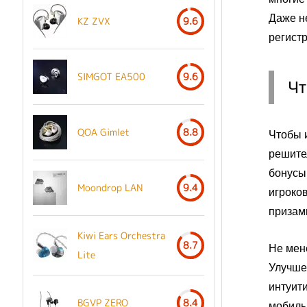
Даже н
KZ ZVX
9.6
регист
SIMGOT EA500
9.6
Чт
QOA Gimlet
8.8
Чтобы 
решите
бонусы
Moondrop LAN
9.4
игроко
призам
Kiwi Ears Orchestra
8.7
Не мен
Lite
Улучше
интуит
BGVP ZERO
8.4
мобильн