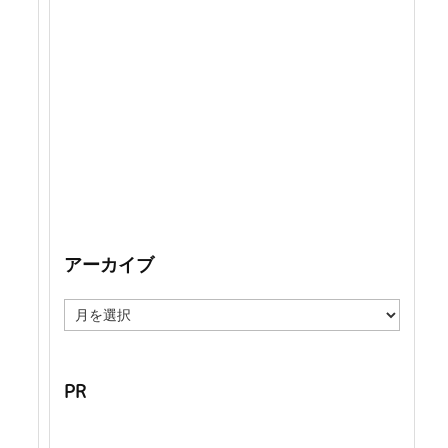
アーカイブ
ア
ー
カ
イ
ブ
PR