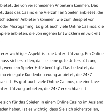
 bietet, die von verschiedenen Anbietern kommen. Das
t, dass das Casino eine Vielzahl an Spielen anbietet, die
schiedenen Anbietern kommen, wie zum Beispiel von
oder Microgaming. Es gibt auch viele Online Casinos, die
Spiele anbieten, die von eigenen Entwicklern entwickelt
.
terer wichtiger Aspekt ist die Unterstützung. Ein Online
muss sicherstellen, dass es eine gute Unterstützung
t, wenn ein Spieler Hilfe benötigt. Das bedeutet, dass
ino eine gute Kundenbetreuung anbietet, die 24/7
bar ist. Es gibt auch viele Online Casinos, die eine Live-
terstützung anbieten, die 24/7 erreichbar ist.
e sich für das Spielen in einem Online Casino im Ausland
eden haben, ist es wichtig, dass Sie sich sicherstellen,