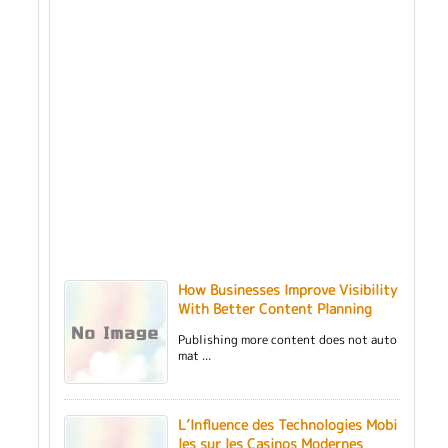
How Businesses Improve Visibility
With Better Content Planning
Publishing more content does not auto
mat ...
L’Influence des Technologies Mobi
les sur les Casinos Modernes