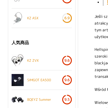
Jeśli s
KZ ASX
6.9
atrakcy
tym art
użytkow
人気商品
Hellspi
szeroki
KZ ZVX
9.6
blackja
zapewni
transak
SIMGOT EA500
9.6
Wśród f
BQEYZ Summer
9.5
Wielowy