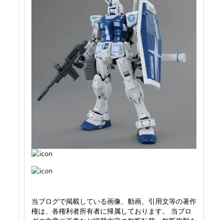
当ブログで掲載している画像、動画、引用文等の著作
権は、各権利者所有者に帰属しております。 当ブロ