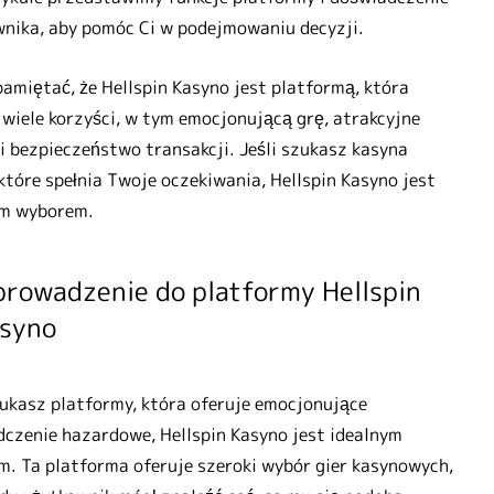
nika, aby pomóc Ci w podejmowaniu decyzji.
amiętać, że Hellspin Kasyno jest platformą, która
 wiele korzyści, w tym emocjonującą grę, atrakcyjne
i bezpieczeństwo transakcji. Jeśli szukasz kasyna
 które spełnia Twoje oczekiwania, Hellspin Kasyno jest
ym wyborem.
rowadzenie do platformy Hellspin
syno
zukasz platformy, która oferuje emocjonujące
czenie hazardowe, Hellspin Kasyno jest idealnym
. Ta platforma oferuje szeroki wybór gier kasynowych,