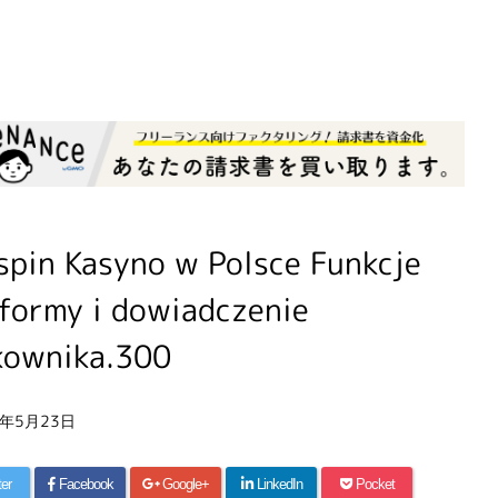
spin Kasyno w Polsce Funkcje
formy i dowiadczenie
kownika.300
6年5月23日
ter
Facebook
Google+
LinkedIn
Pocket