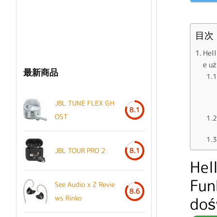
目次
Hell
e u
最新商品
JBL TUNE FLEX GH
8.1
OST
JBL TOUR PRO 2
8.1
Hel
Fun
See Audio x Z Revie
8.6
doś
ws Rinko