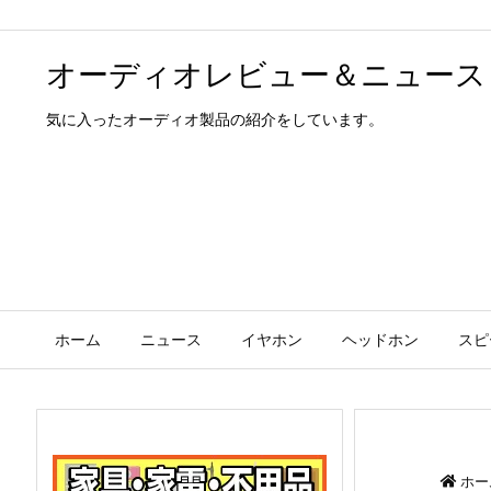
オーディオレビュー＆ニュース
気に入ったオーディオ製品の紹介をしています。
ホーム
ニュース
イヤホン
ヘッドホン
スピ
ホー