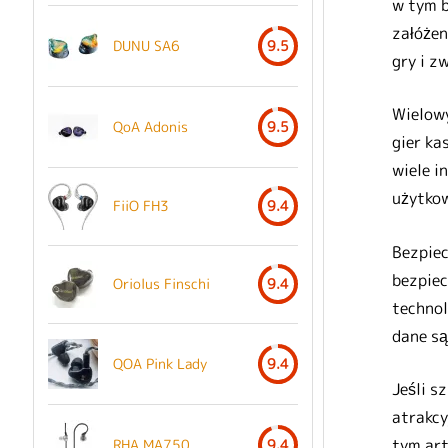
w tym b
załóżen
DUNU SA6
9.5
gry i z
Wielowy
QoA Adonis
9.5
gier ka
wiele i
użytkow
FiiO FH3
9.4
Bezpiec
bezpiec
Oriolus Finschi
9.4
technol
dane są
QOA Pink Lady
9.4
Jeśli s
atrakcy
tym art
RHA MA750
9.4