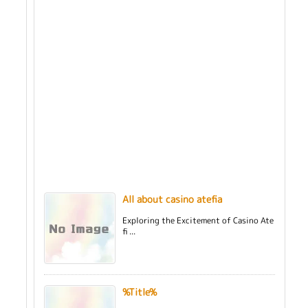
All about casino atefia
Exploring the Excitement of Casino Ate
fi ...
%Title%