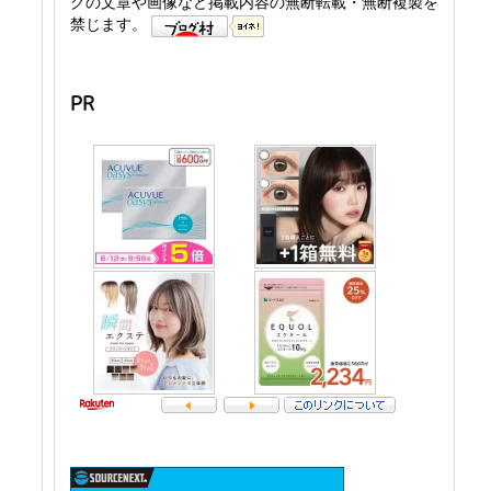
グの文章や画像など掲載内容の無断転載・無断複製を
禁じます。
PR