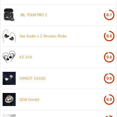
JBL TOUR PRO 2
8.1
See Audio x Z Reviews Rinko
8.6
KZ ZVX
9.6
SIMGOT EA500
9.6
QOA Gimlet
8.8