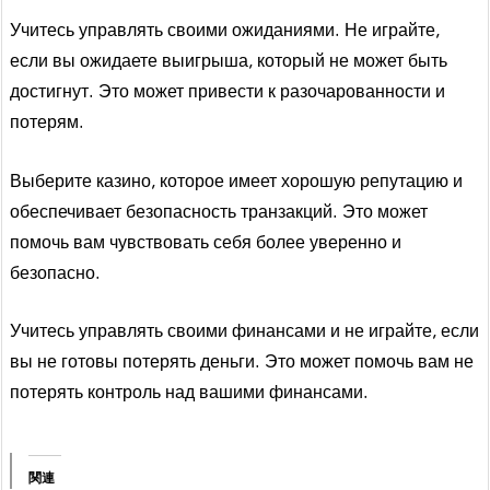
Учитесь управлять своими ожиданиями. Не играйте,
если вы ожидаете выигрыша, который не может быть
достигнут. Это может привести к разочарованности и
потерям.
Выберите казино, которое имеет хорошую репутацию и
обеспечивает безопасность транзакций. Это может
помочь вам чувствовать себя более уверенно и
безопасно.
Учитесь управлять своими финансами и не играйте, если
вы не готовы потерять деньги. Это может помочь вам не
потерять контроль над вашими финансами.
関連