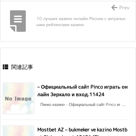
Prev
10 лучших казино онлайн России с актуальн
ыми рейтингами казино
関連記事
– Официальный сайт Pinco играть он
лайн Зеркало и вход.11424
Пинко казино - Официальный сайт Pinco иг ...
Mostbet AZ – bukmeker ve kazino Mostb