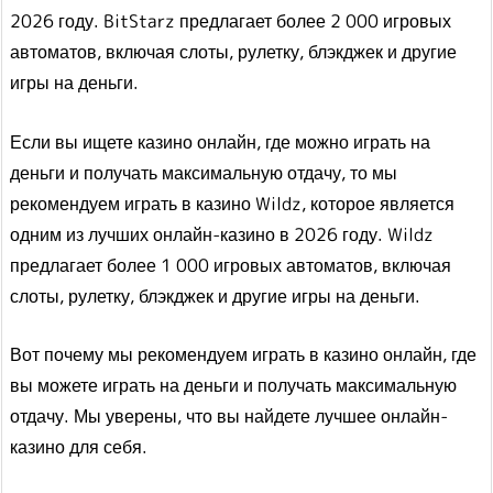
2026 году. BitStarz предлагает более 2 000 игровых
автоматов, включая слоты, рулетку, блэкджек и другие
игры на деньги.
Если вы ищете казино онлайн, где можно играть на
деньги и получать максимальную отдачу, то мы
рекомендуем играть в казино Wildz, которое является
одним из лучших онлайн-казино в 2026 году. Wildz
предлагает более 1 000 игровых автоматов, включая
слоты, рулетку, блэкджек и другие игры на деньги.
Вот почему мы рекомендуем играть в казино онлайн, где
вы можете играть на деньги и получать максимальную
отдачу. Мы уверены, что вы найдете лучшее онлайн-
казино для себя.