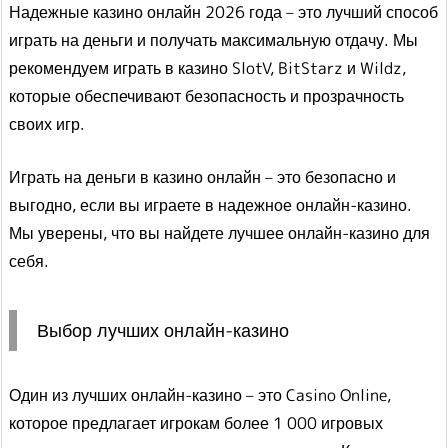
Надежные казино онлайн 2026 года – это лучший способ
играть на деньги и получать максимальную отдачу. Мы
рекомендуем играть в казино SlotV, BitStarz и Wildz,
которые обеспечивают безопасность и прозрачность
своих игр.
Играть на деньги в казино онлайн – это безопасно и
выгодно, если вы играете в надежное онлайн-казино.
Мы уверены, что вы найдете лучшее онлайн-казино для
себя.
Выбор лучших онлайн-казино
Один из лучших онлайн-казино – это Casino Online,
которое предлагает игрокам более 1 000 игровых