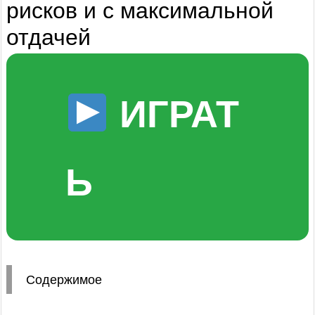
рисков и с максимальной
отдачей
ИГРАТ
Ь
Содержимое