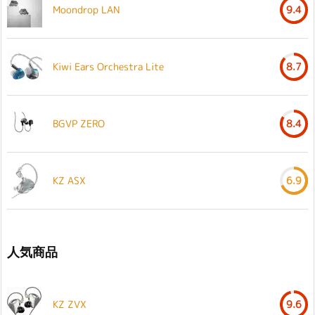
Moondrop LAN
9.4
Kiwi Ears Orchestra Lite
8.7
BGVP ZERO
8.4
KZ ASX
6.9
人気商品
KZ ZVX
9.6