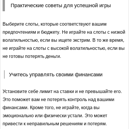
Практические советы для успешной игры
Выберите слоты, которые соответствуют вашим
предпочтениям и бюджету. Не играйте на слоты с низкой
волатильностью, если вы ищете экстрим. В то же время,
не играйте на слоты с высокой волатильностью, если вы
не готовы потерять деньги.
Учитесь управлять своими финансами
Установите себе лимит на ставки и не превышайте его.
Это поможет вам не потерять контроль над вашими
финансами. Кроме того, не играйте, когда вы
эмоционально или физически устали. Это может
привести к неправильным решениям и потерям.