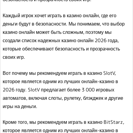
Каждый игрок хочет играть в казино онлайн, где его
деньги будут в безопасности. Мы понимаем, что выбор
казино онлайн может быть сложным, поэтому мы
создали список надежных казино онлайн 2026 года,
которые обеспечивают безопасность и прозрачность
своих игр.
Вот почему мы рекомендуем играть в казино SlotV,
которое является одним из лучших онлайн-казино в
2026 году. SlotV предлагает более 3 000 игровых
автоматов, включая слоты, рулетку, блэкджек и другие
игры на деньги.
Кроме того, мы рекомендуем играть в казино BitStarz,
которое является одним из лучших онлайн-казино в