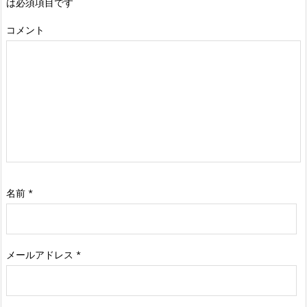
は必須項目です
コメント
名前
*
メールアドレス
*