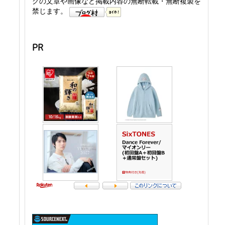
グの文章や画像など掲載内容の無断転載・無断複製を
禁じます。
PR