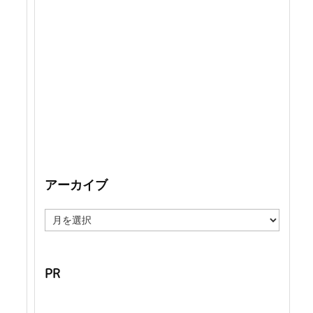
アーカイブ
ア
ー
カ
イ
ブ
PR