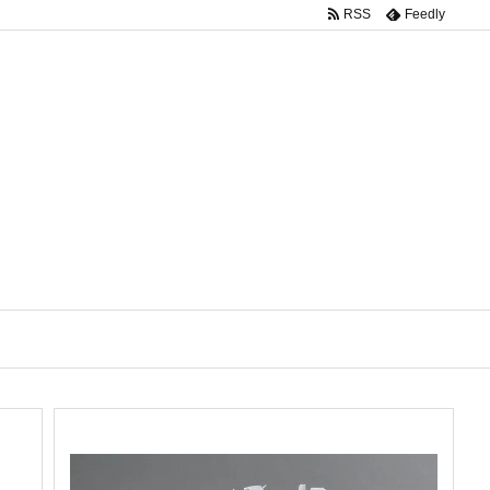
RSS
Feedly