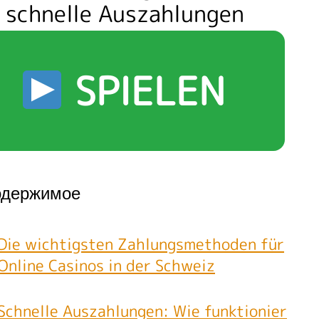
 schnelle Auszahlungen
SPIELEN
одержимое
Die wichtigsten Zahlungsmethoden für
Online Casinos in der Schweiz
Schnelle Auszahlungen: Wie funktionier