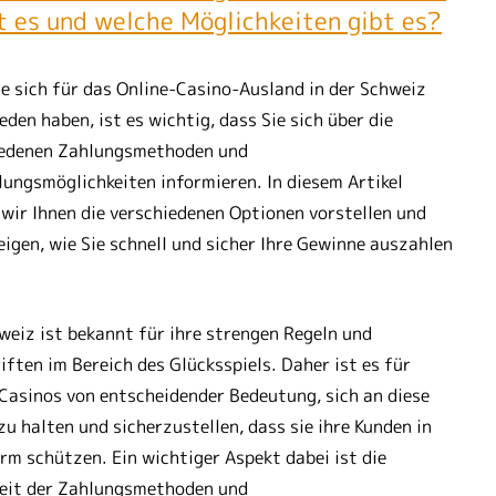
t es und welche Möglichkeiten gibt es?
e sich für das Online-Casino-Ausland in der Schweiz
eden haben, ist es wichtig, dass Sie sich über die
iedenen Zahlungsmethoden und
ungsmöglichkeiten informieren. In diesem Artikel
wir Ihnen die verschiedenen Optionen vorstellen und
eigen, wie Sie schnell und sicher Ihre Gewinne auszahlen
.
weiz ist bekannt für ihre strengen Regeln und
iften im Bereich des Glücksspiels. Daher ist es für
Casinos von entscheidender Bedeutung, sich an diese
zu halten und sicherzustellen, dass sie ihre Kunden in
orm schützen. Ein wichtiger Aspekt dabei ist die
eit der Zahlungsmethoden und