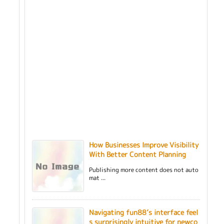
How Businesses Improve Visibility
With Better Content Planning
Publishing more content does not auto
mat ...
Navigating fun88’s interface feel
s surprisingly intuitive for newco