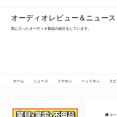
オーディオレビュー＆ニュース
気に入ったオーディオ製品の紹介をしています。
ホーム
ニュース
イヤホン
ヘッドホン
スピ
ホー