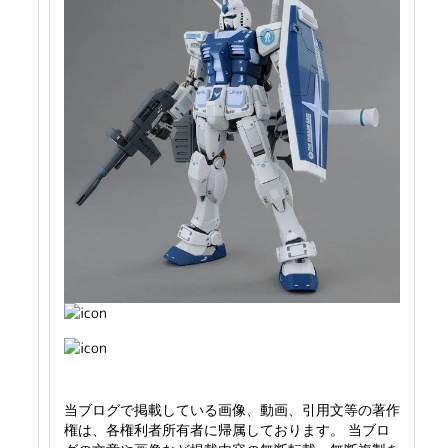
当ブログで掲載している画像、動画、引用文等の著作
権は、各権利者所有者に帰属しております。 当ブロ