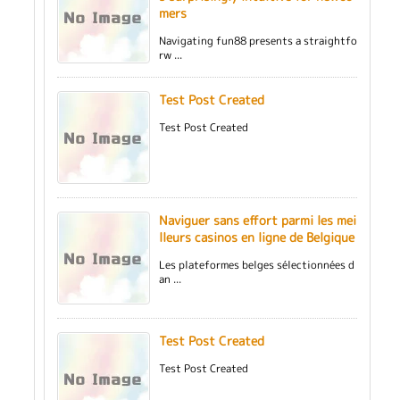
mers
Navigating fun88 presents a straightfo
rw ...
Test Post Created
Test Post Created
Naviguer sans effort parmi les mei
lleurs casinos en ligne de Belgique
Les plateformes belges sélectionnées d
an ...
Test Post Created
Test Post Created