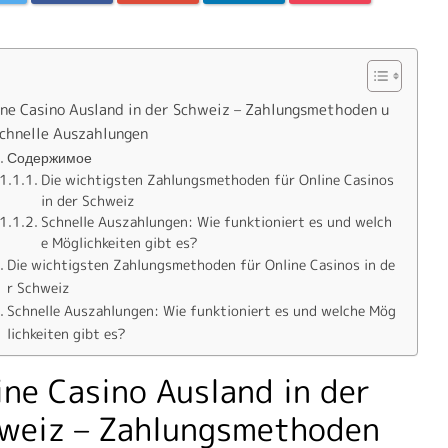
ine Casino Ausland in der Schweiz – Zahlungsmethoden u
schnelle Auszahlungen
Содержимое
Die wichtigsten Zahlungsmethoden für Online Casinos
in der Schweiz
Schnelle Auszahlungen: Wie funktioniert es und welch
e Möglichkeiten gibt es?
Die wichtigsten Zahlungsmethoden für Online Casinos in de
r Schweiz
Schnelle Auszahlungen: Wie funktioniert es und welche Mög
lichkeiten gibt es?
ine Casino Ausland in der
weiz – Zahlungsmethoden