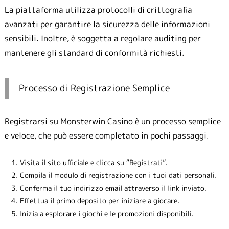
La piattaforma utilizza protocolli di crittografia
avanzati per garantire la sicurezza delle informazioni
sensibili. Inoltre, è soggetta a regolare auditing per
mantenere gli standard di conformità richiesti.
Processo di Registrazione Semplice
Registrarsi su Monsterwin Casino è un processo semplice
e veloce, che può essere completato in pochi passaggi.
Visita il sito ufficiale e clicca su “Registrati”.
Compila il modulo di registrazione con i tuoi dati personali.
Conferma il tuo indirizzo email attraverso il link inviato.
Effettua il primo deposito per iniziare a giocare.
Inizia a esplorare i giochi e le promozioni disponibili.