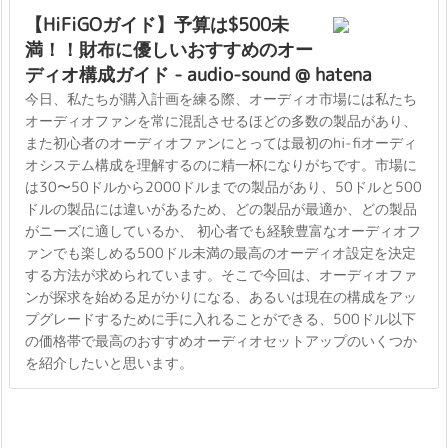
【HiFiGOガイド】予算は$500未
満！！財布に優しいおすすめのオー
ディオ構成ガイド - audio-sound @ hatena
今日、私たちが購入計画を練る際、オーディオ市場には私たち
オーディオファンを常に混乱させるほどの多数の製品があり、
また初心者のオーディオファンにとっては最初のhi-fiオーディ
オシステム構成を理解するのに精一杯になりがちです。市場に
は30〜50ドルから2000ドルまでの製品があり、50ドルと500
ドルの製品には違いがあるため、どの製品が最適か、どの製品
がニーズに適しているか、 初心者でも経験豊富なオーディオフ
ァンでも楽しめる500ドル未満の最高のオーディオ設定を決定
する方法が求められています。そこで今回は、オーディオファ
ンが探求を始める足がかりになる、あるいは現在の構成をアッ
プグレードするために手に入れることができる、500ドル以下
の価格帯で最高のおすすめオーディオセットアップのいくつか
を紹介したいと思います。