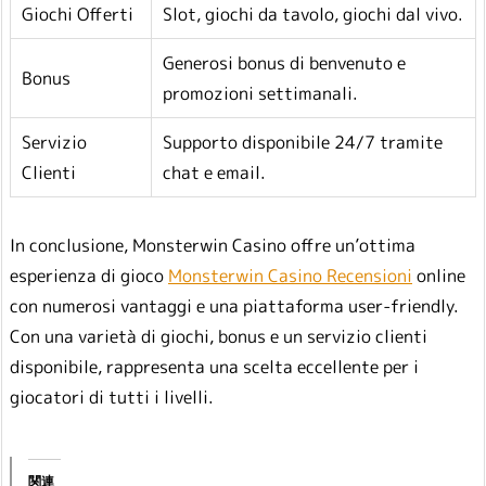
Giochi Offerti
Slot, giochi da tavolo, giochi dal vivo.
Generosi bonus di benvenuto e
Bonus
promozioni settimanali.
Servizio
Supporto disponibile 24/7 tramite
Clienti
chat e email.
In conclusione, Monsterwin Casino offre un’ottima
esperienza di gioco
Monsterwin Casino Recensioni
online
con numerosi vantaggi e una piattaforma user-friendly.
Con una varietà di giochi, bonus e un servizio clienti
disponibile, rappresenta una scelta eccellente per i
giocatori di tutti i livelli.
関連