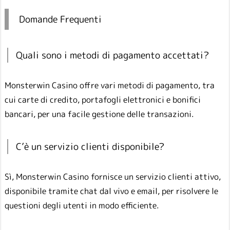
Domande Frequenti
Quali sono i metodi di pagamento accettati?
Monsterwin Casino offre vari metodi di pagamento, tra
cui carte di credito, portafogli elettronici e bonifici
bancari, per una facile gestione delle transazioni.
C’è un servizio clienti disponibile?
Sì, Monsterwin Casino fornisce un servizio clienti attivo,
disponibile tramite chat dal vivo e email, per risolvere le
questioni degli utenti in modo efficiente.