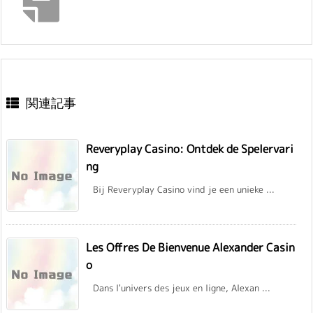
関連記事
Reveryplay Casino: Ontdek de Spelervari
ng
Bij Reveryplay Casino vind je een unieke ...
Les Offres De Bienvenue Alexander Casin
o
Dans l'univers des jeux en ligne, Alexan ...