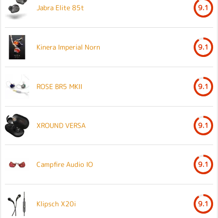
Jabra Elite 85t
9.1
Kinera Imperial Norn
9.1
ROSE BR5 MKII
9.1
XROUND VERSA
9.1
Campfire Audio IO
9.1
Klipsch X20i
9.1