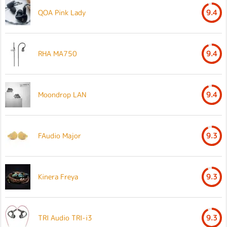
QOA Pink Lady
9.4
RHA MA750
9.4
Moondrop LAN
9.4
FAudio Major
9.3
Kinera Freya
9.3
TRI Audio TRI-i3
9.3