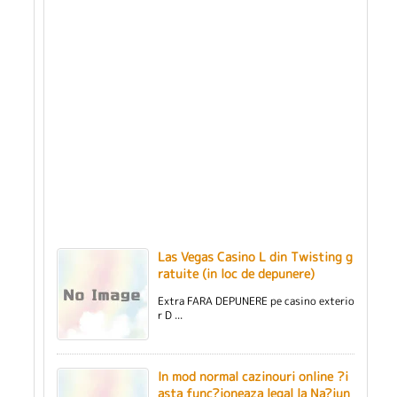
Las Vegas Casino L din Twisting g
ratuite (in loc de depunere)
Extra FARA DEPUNERE pe casino exterio
r D ...
In mod normal cazinouri online ?i
asta func?ioneaza legal la Na?iun