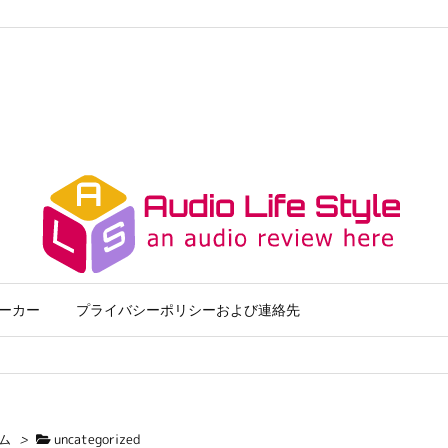
ーカー
プライバシーポリシーおよび連絡先
ム
>
uncategorized