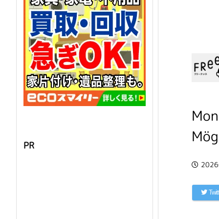
Mon
Mög
PR
202
Twit