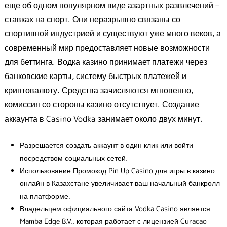
еще об одном популярном виде азартных развлечений –
ставках на спорт. Они неразрывно связаны со
спортивной индустрией и существуют уже много веков, а
современный мир предоставляет новые возможности
для беттинга. Водка казино принимает платежи через
банковские карты, систему быстрых платежей и
криптовалюту. Средства зачисляются мгновенно,
комиссия со стороны казино отсутствует. Создание
аккаунта в Casino Vodka занимает около двух минут.
Разрешается создать аккаунт в один клик или войти
посредством социальных сетей.
Использование Промокод Pin Up Casino для игры в казино
онлайн в Казахстане увеличивает ваш начальный банкролл
на платформе.
Владельцем официального сайта Vodka Casino является
Mamba Edge B.V., которая работает с лицензией Curacao