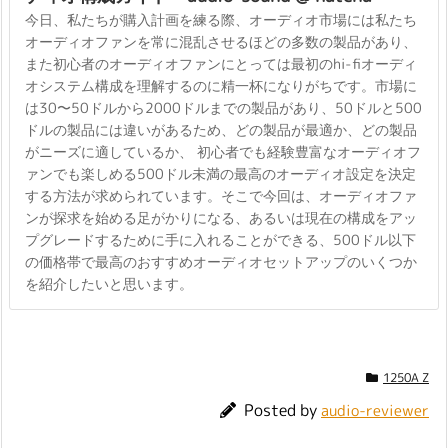
今日、私たちが購入計画を練る際、オーディオ市場には私たち
オーディオファンを常に混乱させるほどの多数の製品があり、
また初心者のオーディオファンにとっては最初のhi-fiオーディ
オシステム構成を理解するのに精一杯になりがちです。市場に
は30〜50ドルから2000ドルまでの製品があり、50ドルと500
ドルの製品には違いがあるため、どの製品が最適か、どの製品
がニーズに適しているか、 初心者でも経験豊富なオーディオフ
ァンでも楽しめる500ドル未満の最高のオーディオ設定を決定
する方法が求められています。そこで今回は、オーディオファ
ンが探求を始める足がかりになる、あるいは現在の構成をアッ
プグレードするために手に入れることができる、500ドル以下
の価格帯で最高のおすすめオーディオセットアップのいくつか
を紹介したいと思います。
1250A Z
Posted by
audio-reviewer