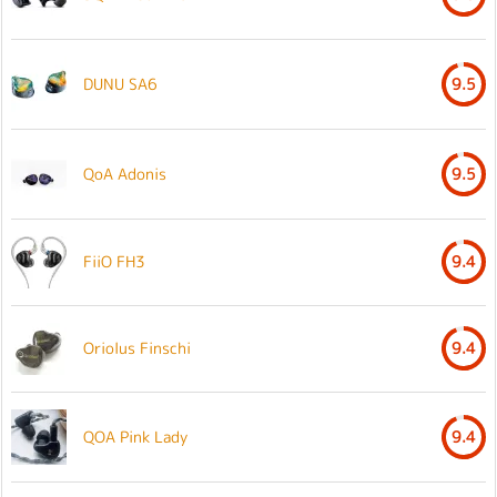
DUNU SA6
9.5
QoA Adonis
9.5
FiiO FH3
9.4
Oriolus Finschi
9.4
QOA Pink Lady
9.4