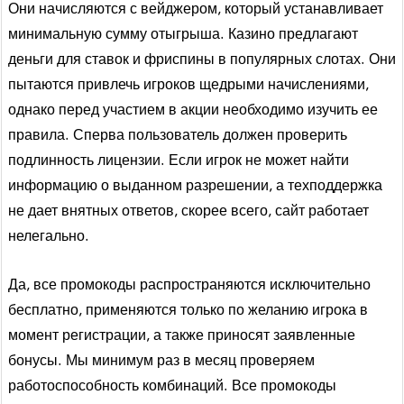
Они начисляются с вейджером, который устанавливает
минимальную сумму отыгрыша. Казино предлагают
деньги для ставок и фриспины в популярных слотах. Они
пытаются привлечь игроков щедрыми начислениями,
однако перед участием в акции необходимо изучить ее
правила. Сперва пользователь должен проверить
подлинность лицензии. Если игрок не может найти
информацию о выданном разрешении, а техподдержка
не дает внятных ответов, скорее всего, сайт работает
нелегально.
Да, все промокоды распространяются исключительно
бесплатно, применяются только по желанию игрока в
момент регистрации, а также приносят заявленные
бонусы. Мы минимум раз в месяц проверяем
работоспособность комбинаций. Все промокоды