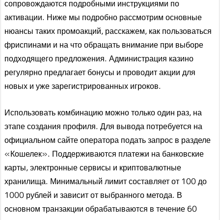
сопровождаются подробными инструкциями по
активации. Ниже мы подробно рассмотрим основные
нюансы таких промоакций, расскажем, как пользоваться
фриспинами и на что обращать внимание при выборе
подходящего предложения. Администрация казино
регулярно предлагает бонусы и проводит акции для
новых и уже зарегистрированных игроков.
Использовать комбинацию можно только один раз, на
этапе создания профиля. Для вывода потребуется на
официальном сайте оператора подать запрос в разделе
«Кошелек». Поддерживаются платежи на банковские
карты, электронные сервисы и криптовалютные
хранилища. Минимальный лимит составляет от 100 до
1000 рублей и зависит от выбранного метода. В
основном транзакции обрабатываются в течение 60