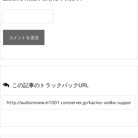
この記事のトラックバックURL