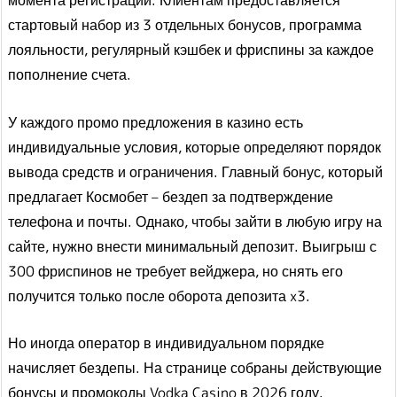
стартовый набор из 3 отдельных бонусов, программа
лояльности, регулярный кэшбек и фриспины за каждое
пополнение счета.
У каждого промо предложения в казино есть
индивидуальные условия, которые определяют порядок
вывода средств и ограничения. Главный бонус, который
предлагает Космобет – бездеп за подтверждение
телефона и почты. Однако, чтобы зайти в любую игру на
сайте, нужно внести минимальный депозит. Выигрыш с
300 фриспинов не требует вейджера, но снять его
получится только после оборота депозита x3.
Но иногда оператор в индивидуальном порядке
начисляет бездепы. На странице собраны действующие
бонусы и промокоды Vodka Casino в 2026 году.