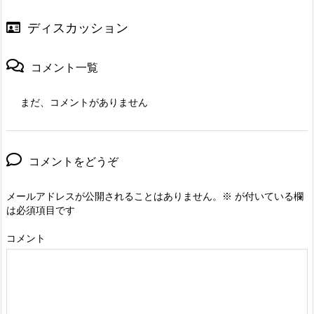
ディスカッション
コメント一覧
まだ、コメントがありません
コメントをどうぞ
メールアドレスが公開されることはありません。
※
が付いている欄
は必須項目です
コメント