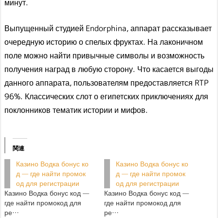
минут.
Выпущенный студией Endorphina, аппарат рассказывает
очередную историю о спелых фруктах. На лаконичном
поле можно найти привычные символы и возможность
получения наград в любую сторону. Что касается выгоды
данного аппарата, пользователям предоставляется RTP
96%. Классических слот о египетских приключениях для
поклонников тематик истории и мифов.
関連
Казино Водка бонус ко
Казино Водка бонус ко
д — где найти промок
д — где найти промок
од для регистрации
од для регистрации
Казино Водка бонус код —
Казино Водка бонус код —
где найти промокод для
где найти промокод для
ре…
ре…