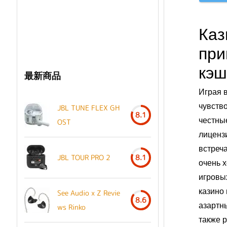
Каз
при
кэш
最新商品
Играя в
чувство
JBL TUNE FLEX GH
8.1
честные
OST
лиценз
встреч
JBL TOUR PRO 2
8.1
очень 
игровы
казино
See Audio x Z Revie
8.6
азартны
ws Rinko
также р