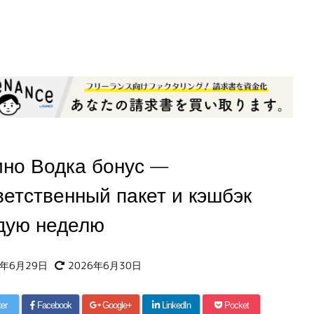
ино Водка бонус —
ветственный пакет и кэшбэк
дую неделю
6年6月29日
2026年6月30日
ter
Facebook
Google+
LinkedIn
Pocket