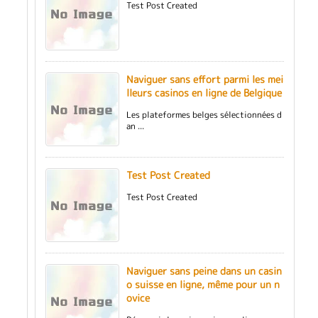
Test Post Created
Naviguer sans effort parmi les mei
lleurs casinos en ligne de Belgique
Les plateformes belges sélectionnées d
an ...
Test Post Created
Test Post Created
Naviguer sans peine dans un casin
o suisse en ligne, même pour un n
ovice