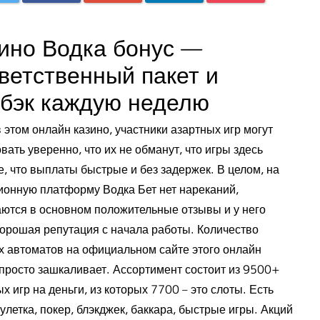
ино Водка бонус —
ветственный пакет и
бэк каждую неделю
 этом онлайн казино, участники азартных игр могут
вать уверенно, что их не обманут, что игры здесь
, что выплаты быстрые и без задержек. В целом, на
ионную платформу Водка Бет нет нареканий,
аются в основном положительные отзывы и у него
хорошая репутация с начала работы. Количество
х автоматов на официальном сайте этого онлайн
 просто зашкаливает. Ассортимент состоит из 9500+
х игр на деньги, из которых 7700 – это слоты. Есть
улетка, покер, блэкджек, баккара, быстрые игры. Акций