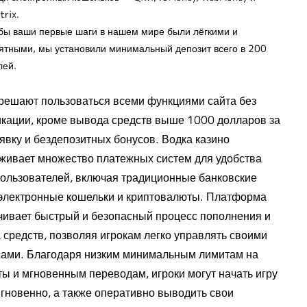
trix.
бы ваши первые шаги в нашем мире были лёгкими и
ятными, мы установили минимальный депозит всего в 200
лей.
зрешают пользоваться всеми функциями сайта без
кации, кроме вывода средств выше 1000 долларов за
явку и бездепозитных бонусов. Водка казино
живает множество платежных систем для удобства
пользователей, включая традиционные банковские
 электронные кошельки и криптовалюты. Платформа
чивает быстрый и безопасный процесс пополнения и
 средств, позволяя игрокам легко управлять своими
ами. Благодаря низким минимальным лимитам на
ты и мгновенным переводам, игроки могут начать игру
мгновенно, а также оперативно выводить свои