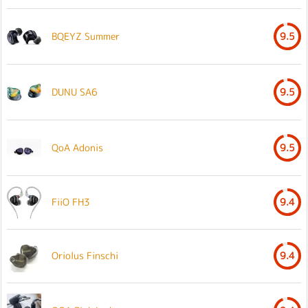
BQEYZ Summer
9.5
DUNU SA6
9.5
QoA Adonis
9.5
FiiO FH3
9.4
Oriolus Finschi
9.4