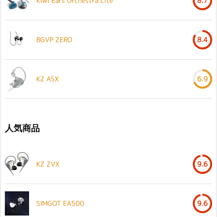
Kiwi Ears Orchestra Lite
8.7
BGVP ZERO
8.4
KZ ASX
6.9
人気商品
KZ ZVX
9.6
SIMGOT EA500
9.6