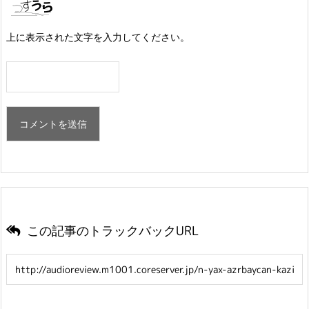
上に表示された文字を入力してください。
この記事のトラックバックURL