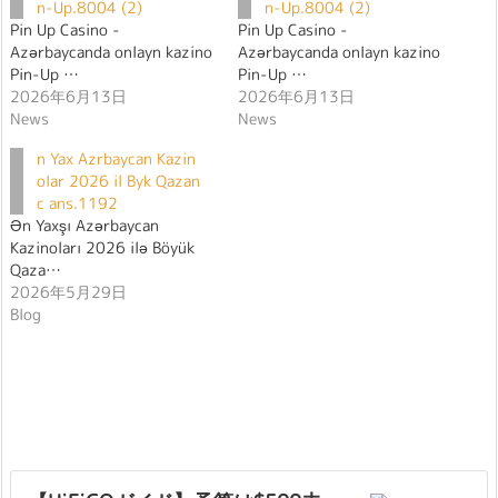
n-Up.8004 (2)
n-Up.8004 (2)
Pin Up Casino -
Pin Up Casino -
Azərbaycanda onlayn kazino
Azərbaycanda onlayn kazino
Pin-Up …
Pin-Up …
2026年6月13日
2026年6月13日
News
News
n Yax Azrbaycan Kazin
olar 2026 il Byk Qazan
c ans.1192
Ən Yaxşı Azərbaycan
Kazinoları 2026 ilə Böyük
Qaza…
2026年5月29日
Blog