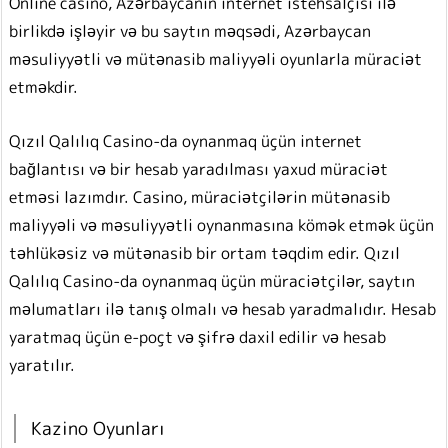
Online casino, Azərbaycanın internet istehsalçısı ilə
birlikdə işləyir və bu saytın məqsədi, Azərbaycan
məsuliyyətli və mütənasib maliyyəli oyunlarla müraciət
etməkdir.
Qızıl Qalılıq Casino-da oynanmaq üçün internet
bağlantısı və bir hesab yaradılması yaxud müraciət
etməsi lazımdır. Casino, müraciətçilərin mütənasib
maliyyəli və məsuliyyətli oynanmasına kömək etmək üçün
təhlükəsiz və mütənasib bir ortam təqdim edir. Qızıl
Qalılıq Casino-da oynanmaq üçün müraciətçilər, saytın
məlumatları ilə tanış olmalı və hesab yaradmalıdır. Hesab
yaratmaq üçün e-poçt və şifrə daxil edilir və hesab
yaratılır.
Kazino Oyunları