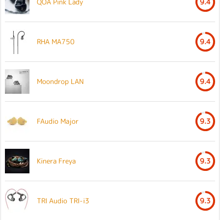
QOA Pink Lady
9.4
RHA MA750
9.4
Moondrop LAN
9.4
FAudio Major
9.3
Kinera Freya
9.3
TRI Audio TRI-i3
9.3