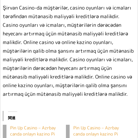
Şirvan Casino-da müştərilər, casino oyunları və icmaları
tərəfindən mütənasib maliyyəli kreditlərə malikdir.
Casino oyunları və icmaları, müştərilərin dərəcədən
heyecanı artırmaq üçün mütənasib maliyyəli kreditlərə
malikdir. Online casino və online kazino oyunları,
müştərilərin qalib olma şansını artırmaq üçün mütənasib
maliyyəli kreditlərə malikdir. Casino oyunları və icmaları,
müştərilərin dərəcədən heyecanı artırmaq üçün
mütənasib maliyyəli kreditlərə malikdir. Online casino və
online kazino oyunları, müştərilərin qalib olma şansını
artırmaq üçün mütənasib maliyyəli kreditlərə malikdir.
関連
Pin Up Casino – Azrbay
Pin Up Casino – Azrbay
canda onlayn kazino Pi
canda onlayn kazino Pi