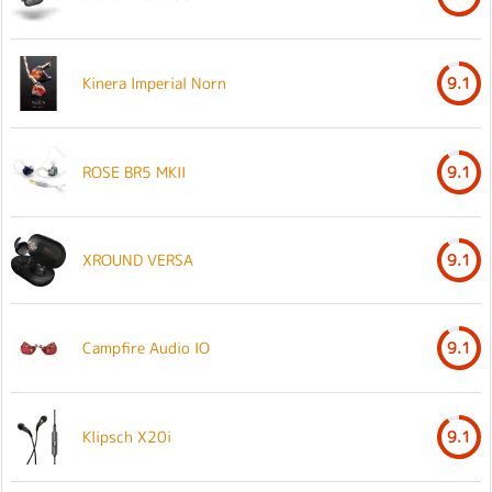
Kinera Imperial Norn
9.1
ROSE BR5 MKII
9.1
XROUND VERSA
9.1
Campfire Audio IO
9.1
Klipsch X20i
9.1