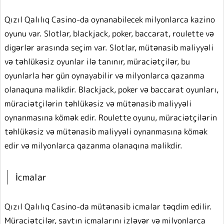
Qızıl Qalılıq Casino-da oynanabilecek milyonlarca kazino
oyunu var. Slotlar, blackjack, poker, baccarat, roulette və
digərlər arasında seçim var. Slotlar, mütənasib maliyyəli
və təhlükəsiz oyunlar ilə tanınır, müraciətçilər, bu
oyunlarla hər gün oynayabilir və milyonlarca qazanma
olanaquna malikdir. Blackjack, poker və baccarat oyunları,
müraciətçilərin təhlükəsiz və mütənasib maliyyəli
oynanmasına kömək edir. Roulette oyunu, müraciətçilərin
təhlükəsiz və mütənasib maliyyəli oynanmasına kömək
edir və milyonlarca qazanma olanaqına malikdir.
İcmalar
Qızıl Qalılıq Casino-da mütənasib icmalar təqdim edilir.
Müraciətçilər, saytın icmalarını izləyər və milyonlarca