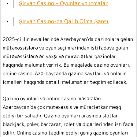
Şirvan Casino – Oyunlar və İcmalar
Şirvan Casino-da Qalib Olma Şansı
2025-ci ilin əvvəllərində Azərbaycan’da qazinolara gələn
mütəxəssislərə və oyun seçimlərindən istifadəyə gələn
mütəxəssislərə ən yaxşı və müraciətkar qazinolar
haqqında məlumat veririk. Bu məqalədə qazino oyunları,
online casino, Azərbaycanda qazino saytları və onların
icmalleri haqqında detallı məlumatlar təqdim ediləcək.
Qazino oyunları və online casino məsələləri
Azərbaycan’da çox mütəxəssis və müraciətkar məşq
etdiyi bir sahədir. Qazino oyunları arasında slotlar,
blackjack, poker, baccarat, rolet və digərlərindən istifadə
edilir. Online casino təqdim etdiyi geniş qazino oyunları