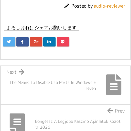
Posted by
audio-reviewer
よろしければシェアお願いします
Next
The Means To Disable Usb Ports In Windows E
leven
Prev
Böngéssz A Legjobb Kaszinó Ajánlatok Közöt
t! 2026