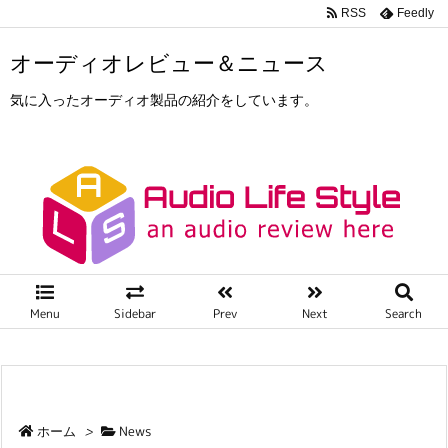
RSS
Feedly
オーディオレビュー＆ニュース
気に入ったオーディオ製品の紹介をしています。
Menu
Sidebar
Prev
Next
Search
ホーム
>
News