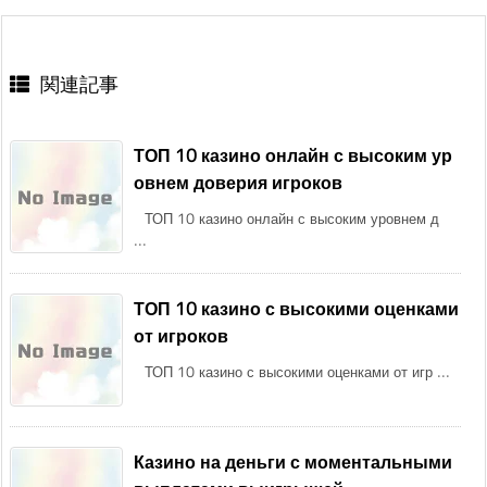
関連記事
ТОП 10 казино онлайн с высоким ур
овнем доверия игроков
ТОП 10 казино онлайн с высоким уровнем д
...
ТОП 10 казино с высокими оценками
от игроков
ТОП 10 казино с высокими оценками от игр ...
Казино на деньги с моментальными