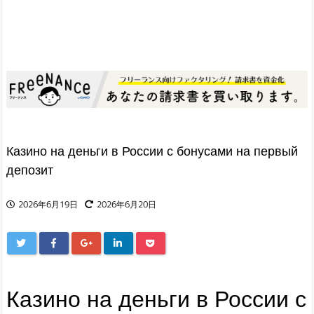
Казино на деньги в России с бонусами на первый
депозит
2026年6月19日
2026年6月20日
Казино на деньги в России с