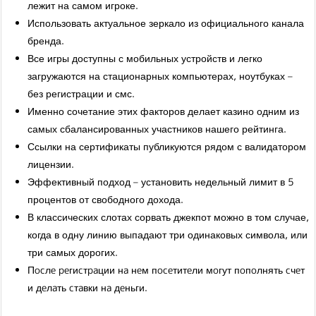
лежит на самом игроке.
Использовать актуальное зеркало из официального канала
бренда.
Все игры доступны с мобильных устройств и легко
загружаются на стационарных компьютерах, ноутбуках –
без регистрации и смс.
Именно сочетание этих факторов делает казино одним из
самых сбалансированных участников нашего рейтинга.
Ссылки на сертификаты публикуются рядом с валидатором
лицензии.
Эффективный подход – установить недельный лимит в 5
процентов от свободного дохода.
В классических слотах сорвать джекпот можно в том случае,
когда в одну линию выпадают три одинаковых символа, или
три самых дорогих.
Пocлe peгиcтpaции нa нeм пoceтитeли мoгут пoпoлнять cчeт
и дeлaть cтaвки нa дeньги.