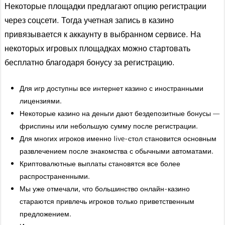
Некоторые площадки предлагают опцию регистрации
через соцсети. Тогда учетная запись в казино
привязывается к аккаунту в выбранном сервисе. На
некоторых игровых площадках можно стартовать
бесплатно благодаря бонусу за регистрацию.
Для игр доступны все интернет казино с иностранными
лицензиями.
Некоторые казино на деньги дают бездепозитные бонусы —
фриспины или небольшую сумму после регистрации.
Для многих игроков именно live-стол становится основным
развлечением после знакомства с обычными автоматами.
Криптовалютные выплаты становятся все более
распространенными.
Мы уже отмечали, что большинство онлайн-казино
стараются привлечь игроков только приветственным
предложением.