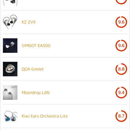
KZ ZVX
9.6
SIMGOT EA500
9.6
QOA Gimlet
8.8
Moondrop LAN
9.4
Kiwi Ears Orchestra Lite
8.7