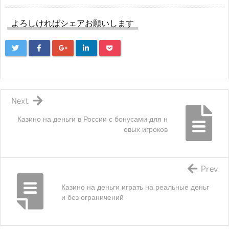
よろしければシェアお願いします
Next
Казино на деньги в России с бонусами для н
овых игроков
Prev
Казино на деньги играть на реальные деньг
и без ограничений