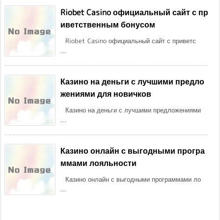
Riobet Casino официальный сайт с пр
иветственным бонусом
Riobet Casino официальный сайт с приветс
...
Казино на деньги с лучшими предло
жениями для новичков
Казино на деньги с лучшими предложениями
...
Казино онлайн с выгодными програ
ммами лояльности
Казино онлайн с выгодными программами ло
...