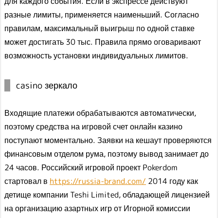
для каждого события. Если в экспрессе действуют
разные лимиты, применяется наименьший. Согласно
правилам, максимальный выигрыш по одной ставке
может достигать 30 тыс. Правила прямо оговаривают
возможность установки индивидуальных лимитов.
casino зеркало
Входящие платежи обрабатываются автоматически,
поэтому средства на игровой счет онлайн казино
поступают моментально. Заявки на кешаут проверяются
финансовым отделом рума, поэтому вывод занимает до
24 часов. Российский игровой проект Pokerdom
стартовал в
https://russia-brand.com/
2014 году как
детище компании Teshi Limited, обладающей лицензией
на организацию азартных игр от Игорной комиссии