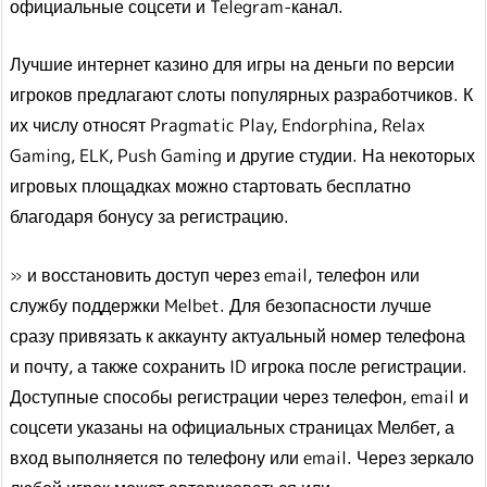
официальные соцсети и Telegram-канал.
Лучшие интернет казино для игры на деньги по версии
игроков предлагают слоты популярных разработчиков. К
их числу относят Pragmatic Play, Endorphina, Relax
Gaming, ELK, Push Gaming и другие студии. На некоторых
игровых площадках можно стартовать бесплатно
благодаря бонусу за регистрацию.
» и восстановить доступ через email, телефон или
службу поддержки Melbet. Для безопасности лучше
сразу привязать к аккаунту актуальный номер телефона
и почту, а также сохранить ID игрока после регистрации.
Доступные способы регистрации через телефон, email и
соцсети указаны на официальных страницах Мелбет, а
вход выполняется по телефону или email. Через зеркало