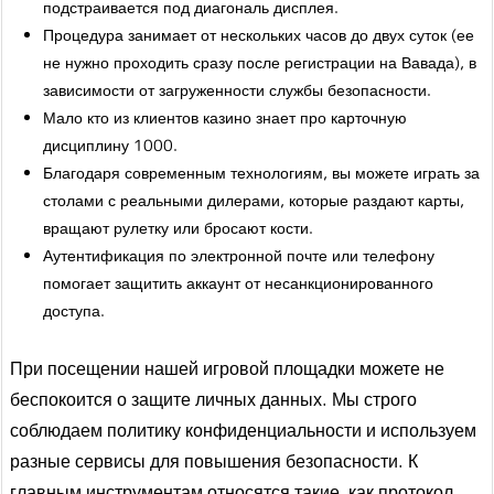
подстраивается под диагональ дисплея.
Процедура занимает от нескольких часов до двух суток (ее
не нужно проходить сразу после регистрации на Вавада), в
зависимости от загруженности службы безопасности.
Мало кто из клиентов казино знает про карточную
дисциплину 1000.
Благодаря современным технологиям, вы можете играть за
столами с реальными дилерами, которые раздают карты,
вращают рулетку или бросают кости.
Аутентификация по электронной почте или телефону
помогает защитить аккаунт от несанкционированного
доступа.
При посещении нашей игровой площадки можете не
беспокоится о защите личных данных. Мы строго
соблюдаем политику конфиденциальности и используем
разные сервисы для повышения безопасности. К
главным инструментам относятся такие, как протокол