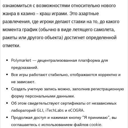
ознакомиться с возможностями относительно нового
жанра в казино – краш играми. Это азартные
развлечения, где игроки делают ставки на то, до какого
момента график (обычно в виде летящего самолета,
ракеты или другого объекта) достигнет определенной
отметки.
Polymarket — децентрализованная платформа для
предсказаний.
Все игры работают стабильно, отображаются корректно и
не зависают.
Создать учетную запись можно, заполнив регистрационную
форму персональными данными.
Об этом свидетельствуют сертификаты от независимых
лабораторий GLI, iTechLabs и eCOGRA.
Продолжая доступ и нажимая кнопку “Я принимаю”, вы
соглашаетесь с использованием файлов cookie.