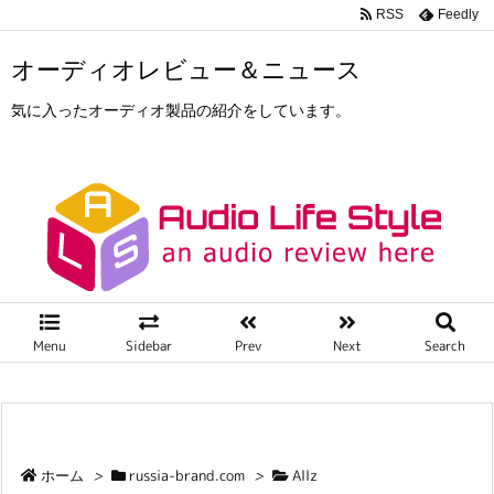
RSS
Feedly
オーディオレビュー＆ニュース
気に入ったオーディオ製品の紹介をしています。
Menu
Sidebar
Prev
Next
Search
ホーム
>
russia-brand.com
>
Allz