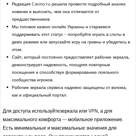
Редакция Casino.ru решила провести подробный анализ
новинки и выяснить, чем она отличается от
предшественников.
Мы топовое казино онлайн Украины и стараемся
поддерживать этот статус – попробуйте играть в слоты в
демо режиме или запускайте игру на гривны и убедитесь в
этом.
Сайт, который постоянно предоставляет рабочие зеркала,
демонстрирует надежность, поощряя повторные
посещения и способствуя формированию лояльного
сообщества игроков.
Рабочие зеркала сервиса надежно защищены от взлома,
как и официальный портал.
Для доступа используйтезеркала или VPN, а для
максимального комфорта — мобильное приложение.
Есть минимальные и максимальные значения для