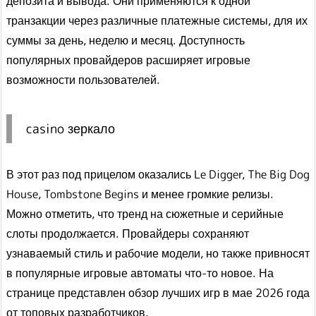
депозита и вывода. Они применяются к одной
транзакции через различные платежные системы, для их
суммы за день, неделю и месяц. Доступность
популярных провайдеров расширяет игровые
возможности пользователей.
casino зеркало
В этот раз под прицелом оказались Le Digger, The Big Dog
House, Tombstone Begins и менее громкие релизы.
Можно отметить, что тренд на сюжетные и серийные
слоты продолжается. Провайдеры сохраняют
узнаваемый стиль и рабочие модели, но также привносят
в популярные игровые автоматы что-то новое. На
странице представлен обзор лучших игр в мае 2026 года
от топовых разработчиков.