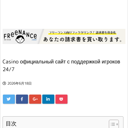
Casino официальный сайт с поддержкой игроков
24/7
2026年6月18日
目次