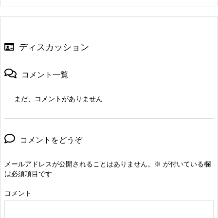
ディスカッション
コメント一覧
まだ、コメントがありません
コメントをどうぞ
メールアドレスが公開されることはありません。
※
が付いている欄
は必須項目です
コメント