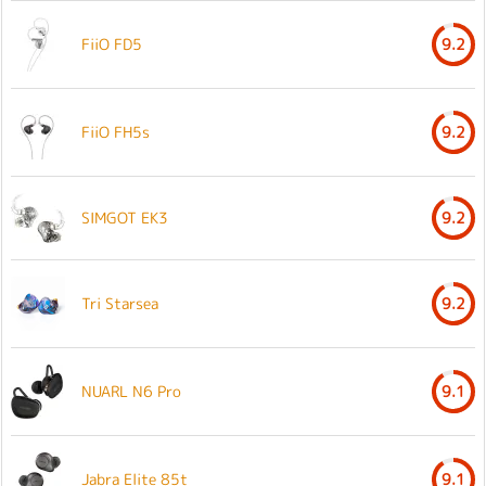
FiiO FD5
9.2
FiiO FH5s
9.2
SIMGOT EK3
9.2
Tri Starsea
9.2
NUARL N6 Pro
9.1
Jabra Elite 85t
9.1