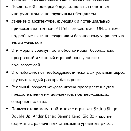
После такой проверки бонус становится понятным
инструментом, а не случайным обещанием.
Узнайте о архитектуре, функциях и потенциальных
приложениях токенов Jetton в экосистеме TON, а также
подробные шаги по созданию и безопасному управлению
этими токенами.
Эти меры в совокупности обеспечивают безопасный,
прозрачный и честный игровой опыт для всех
пользователей.
Это избавляет от необходимости искать актуальный адрес
вручную каждый раз при блокировке.
Реальный возраст каждого игрока проверяется путем
предоставления им документов, подтверждающих
совершеннолетие.
Пользователи могут найти такие игры, как Betina Bingo,
Double Up, Andar Bahar, Banana Keno, Sic Bo и другие
форматы с различными ставками и уровнями риска.