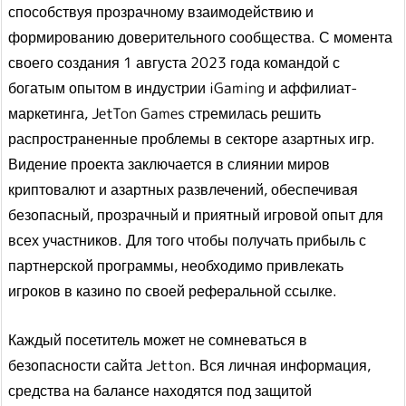
способствуя прозрачному взаимодействию и
формированию доверительного сообщества. С момента
своего создания 1 августа 2023 года командой с
богатым опытом в индустрии iGaming и аффилиат-
маркетинга, JetTon Games стремилась решить
распространенные проблемы в секторе азартных игр.
Видение проекта заключается в слиянии миров
криптовалют и азартных развлечений, обеспечивая
безопасный, прозрачный и приятный игровой опыт для
всех участников. Для того чтобы получать прибыль с
партнерской программы, необходимо привлекать
игроков в казино по своей реферальной ссылке.
Каждый посетитель может не сомневаться в
безопасности сайта Jetton. Вся личная информация,
средства на балансе находятся под защитой