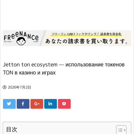
Jetton ton ecosystem — использование токенов
TON в казино и играх
2026年7月2日
目次