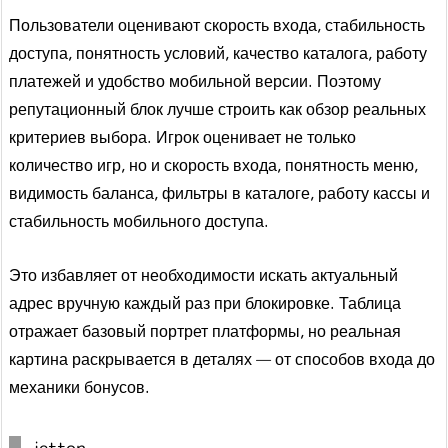
Пользователи оценивают скорость входа, стабильность
доступа, понятность условий, качество каталога, работу
платежей и удобство мобильной версии. Поэтому
репутационный блок лучше строить как обзор реальных
критериев выбора. Игрок оценивает не только
количество игр, но и скорость входа, понятность меню,
видимость баланса, фильтры в каталоге, работу кассы и
стабильность мобильного доступа.
Это избавляет от необходимости искать актуальный
адрес вручную каждый раз при блокировке. Таблица
отражает базовый портрет платформы, но реальная
картина раскрывается в деталях — от способов входа до
механики бонусов.