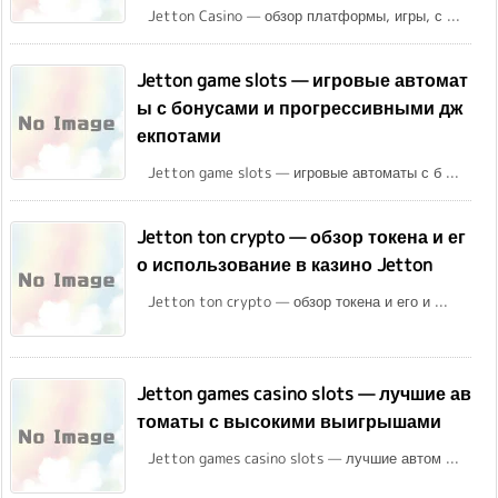
Jetton Casino — обзор платформы, игры, с ...
Jetton game slots — игровые автомат
ы с бонусами и прогрессивными дж
екпотами
Jetton game slots — игровые автоматы с б ...
Jetton ton crypto — обзор токена и ег
о использование в казино Jetton
Jetton ton crypto — обзор токена и его и ...
Jetton games casino slots — лучшие ав
томаты с высокими выигрышами
Jetton games casino slots — лучшие автом ...