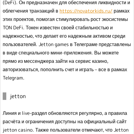
(DeFi). Он предназначен для обеспечения ликвидности и
облегчения транзакций в
https://novatorkids.ru/
рамках
этих проектов, помогая стимулировать рост экосистемы
TON DeFi. Токен известен своей стабильностью и
надежностью, что делает его надежным активом среди
пользователей. Jetton games в Телеграме представлены
в виде специального мини-приложения. Вы можете
прямо из мессенджера зайти на сервис казино,
авторизоваться, пополнить счет и играть – все в рамках
Telegram.
jetton
Линия и live-раздел обновляются регулярно, а правила
расчёта и ограничения доступны на официальный сайт
jetton casino. Также пользователи отмечают, что Jetton