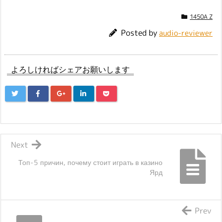
1450A Z
Posted by
audio-reviewer
よろしければシェアお願いします
Next
Топ-5 причин, почему стоит играть в казино
Ярд
Prev