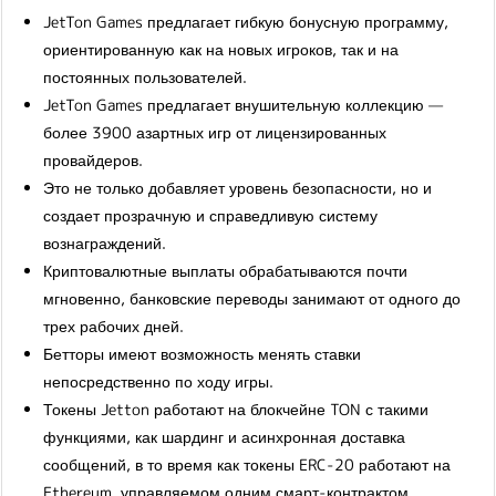
JetTon Games предлагает гибкую бонусную программу,
ориентированную как на новых игроков, так и на
постоянных пользователей.
JetTon Games предлагает внушительную коллекцию —
более 3900 азартных игр от лицензированных
провайдеров.
Это не только добавляет уровень безопасности, но и
создает прозрачную и справедливую систему
вознаграждений.
Криптовалютные выплаты обрабатываются почти
мгновенно, банковские переводы занимают от одного до
трех рабочих дней.
Бетторы имеют возможность менять ставки
непосредственно по ходу игры.
Токены Jetton работают на блокчейне TON с такими
функциями, как шардинг и асинхронная доставка
сообщений, в то время как токены ERC-20 работают на
Ethereum, управляемом одним смарт-контрактом.