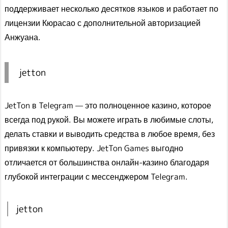
поддерживает несколько десятков языков и работает по
лицензии Кюрасао с дополнительной авторизацией
Анжуана.
jetton
JetTon в Telegram — это полноценное казино, которое
всегда под рукой. Вы можете играть в любимые слоты,
делать ставки и выводить средства в любое время, без
привязки к компьютеру. JetTon Games выгодно
отличается от большинства онлайн-казино благодаря
глубокой интеграции с мессенджером Telegram.
jetton