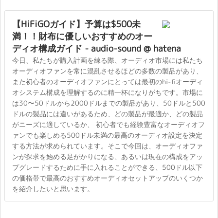
【HiFiGOガイド】予算は$500未
満！！財布に優しいおすすめのオー
ディオ構成ガイド - audio-sound @ hatena
今日、私たちが購入計画を練る際、オーディオ市場には私たち
オーディオファンを常に混乱させるほどの多数の製品があり、
また初心者のオーディオファンにとっては最初のhi-fiオーディ
オシステム構成を理解するのに精一杯になりがちです。市場に
は30〜50ドルから2000ドルまでの製品があり、50ドルと500
ドルの製品には違いがあるため、どの製品が最適か、どの製品
がニーズに適しているか、 初心者でも経験豊富なオーディオフ
ァンでも楽しめる500ドル未満の最高のオーディオ設定を決定
する方法が求められています。そこで今回は、オーディオファ
ンが探求を始める足がかりになる、あるいは現在の構成をアッ
プグレードするために手に入れることができる、500ドル以下
の価格帯で最高のおすすめオーディオセットアップのいくつか
を紹介したいと思います。