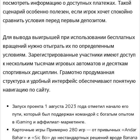
посмотреть информацию о доступных платежах. Такой
сценарий особенно полезен, если игрок хочет спокойно
сравнить условия перед первым депозитом.
Для вывода выигрышей при использовании бесплатных
вращений нужно отыграть их по определенным
условиям. Зарегистрированные участники имеют доступ
к нескольким тысячам игровых автоматов и десяткам
спортивных дисциплин. Грамотно продуманная
структура и удобный интерфейс обеспечивают понятную
навигацию по сайту.
Запуск проекта 1 августа 2023 года отметил начало его
пути, который был поддержан командой с богатым опытом
в iGaming и аффилиат-маркетинге.
Карточные игры Примерно 280 игр — от привычных «Andar
Bahar» и «Sic Bo» до нестандартных решений вроде Banana