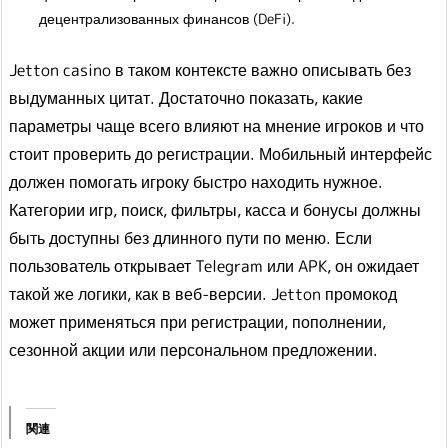
децентрализованных финансов (DeFi).
Jetton casino в таком контексте важно описывать без
выдуманных цитат. Достаточно показать, какие
параметры чаще всего влияют на мнение игроков и что
стоит проверить до регистрации. Мобильный интерфейс
должен помогать игроку быстро находить нужное.
Категории игр, поиск, фильтры, касса и бонусы должны
быть доступны без длинного пути по меню. Если
пользователь открывает Telegram или APK, он ожидает
такой же логики, как в веб-версии. Jetton промокод
может применяться при регистрации, пополнении,
сезонной акции или персональном предложении.
関連