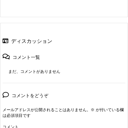
ディスカッション
コメント一覧
まだ、コメントがありません
コメントをどうぞ
メールアドレスが公開されることはありません。
※
が付いている欄
は必須項目です
コメント