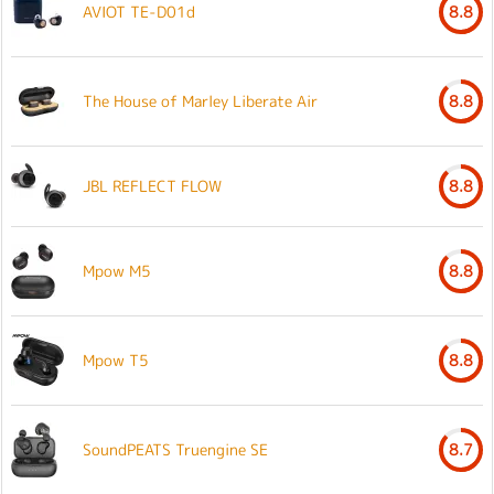
AVIOT TE-D01d
8.8
The House of Marley Liberate Air
8.8
JBL REFLECT FLOW
8.8
Mpow M5
8.8
Mpow T5
8.8
SoundPEATS Truengine SE
8.7