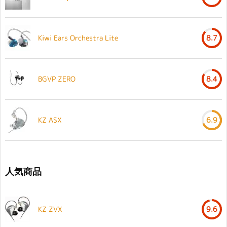
Kiwi Ears Orchestra Lite
8.7
BGVP ZERO
8.4
KZ ASX
6.9
人気商品
KZ ZVX
9.6