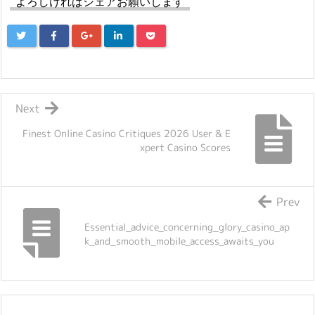
よろしければシェアお願いします
Next
Finest Online Casino Critiques 2026 User & E
xpert Casino Scores
Prev
Essential_advice_concerning_glory_casino_ap
k_and_smooth_mobile_access_awaits_you