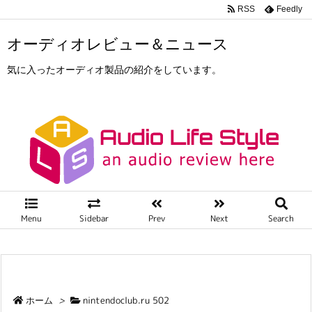
RSS
Feedly
オーディオレビュー＆ニュース
気に入ったオーディオ製品の紹介をしています。
Menu
Sidebar
Prev
Next
Search
ホーム
>
nintendoclub.ru 502