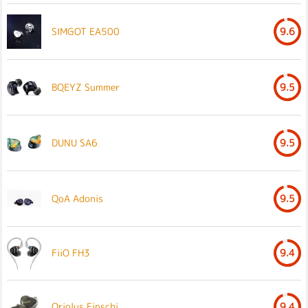
SIMGOT EA500
9.6
BQEYZ Summer
9.5
DUNU SA6
9.5
QoA Adonis
9.5
FiiO FH3
9.4
Oriolus Finschi
9.4