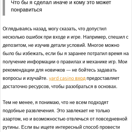
Что бы я сделал иначе и кому это может
понравиться
Оглядываясь назад, могу сказать, что допустил
несколько ошибок при входе и игре. Например, спешил с
депозитом, не изучив детали условий. Многое можно
было бы избежать, если бы я заранее потратил время на
получение информации о правилах и механике игр. Мои
рекомендации для новичков — не бойтесь задавать
вопросы и изучайте.
yard casino вход
предоставляет
достаточно ресурсов, чтобы разобраться в основах.
Тем не менее, я понимаю, что не всем подходят
подобные развлечения. Это завлекает не только
азартом, но и возможностью отвлечься от повседневной
рутины. Если вы ищете интересный способ провести