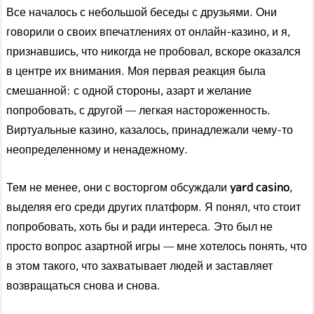
Все началось с небольшой беседы с друзьями. Они
говорили о своих впечатлениях от онлайн-казино, и я,
признавшись, что никогда не пробовал, вскоре оказался
в центре их внимания. Моя первая реакция была
смешанной: с одной стороны, азарт и желание
попробовать, с другой — легкая настороженность.
Виртуальные казино, казалось, принадлежали чему-то
неопределенному и ненадежному.
Тем не менее, они с восторгом обсуждали
yard casino
,
выделяя его среди других платформ. Я понял, что стоит
попробовать, хоть бы и ради интереса. Это был не
просто вопрос азартной игры — мне хотелось понять, что
в этом такого, что захватывает людей и заставляет
возвращаться снова и снова.