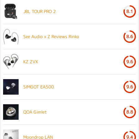
JBL TOUR PRO 2
8.1
See Audio x Z Reviews Rinko
8.6
KZ ZVX
9.6
SIMGOT EA500
9.6
QOA Gimlet
8.8
Moondrop LAN
9.4