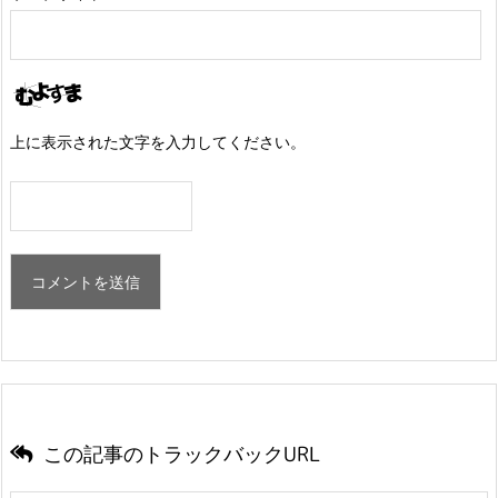
上に表示された文字を入力してください。
この記事のトラックバックURL