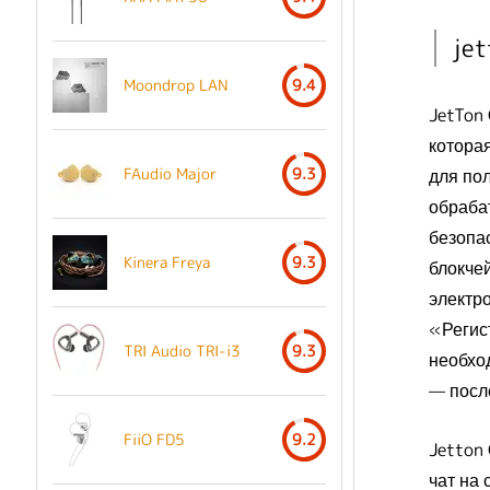
jet
Moondrop LAN
9.4
JetTon
которая
FAudio Major
9.3
для по
обраба
безопа
Kinera Freya
9.3
блокче
электр
«Регис
TRI Audio TRI-i3
9.3
необхо
— после
FiiO FD5
9.2
Jetton
чат на