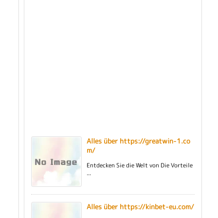
Alles über https://greatwin-1.co
m/
Entdecken Sie die Welt von Die Vorteile
...
Alles über https://kinbet-eu.com/