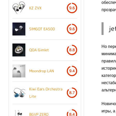
обеспе
KZ ZVX
9.6
прозра
je
SIMGOT EA500
9.6
Но пер
QOA Gimlet
8.8
минима
правил
истори
Moondrop LAN
9.4
катего
нестаби
Kiwi Ears Orchestra
альтер
8.7
Lite
Новичо
игры, а
BGVP ZERO
8.4