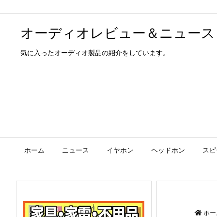
オーディオレビュー＆ニュース
気に入ったオーディオ製品の紹介をしています。
ホーム
ニュース
イヤホン
ヘッドホン
スピ
ホー