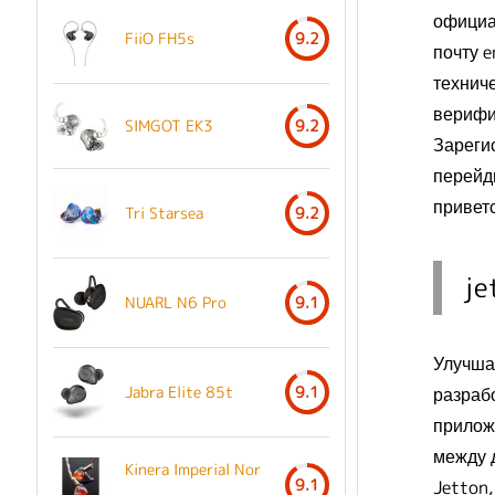
официа
FiiO FH5s
9.2
почту 
технич
верифи
SIMGOT EK3
9.2
Зареги
перейди
привет
Tri Starsea
9.2
je
NUARL N6 Pro
9.1
Улучша
Jabra Elite 85t
9.1
разраб
прилож
между 
Kinera Imperial Nor
9.1
Jetton