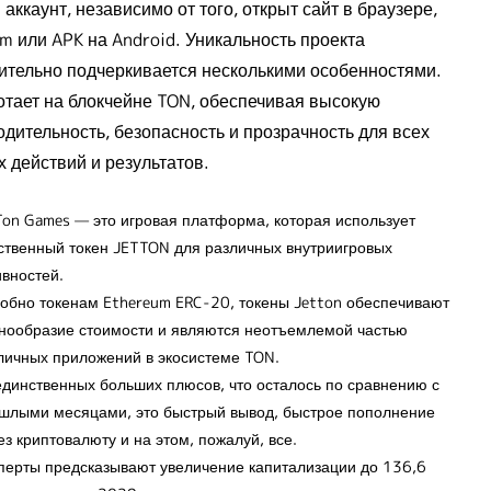
аккаунт, независимо от того, открыт сайт в браузере,
m или APK на Android. Уникальность проекта
ительно подчеркивается несколькими особенностями.
отает на блокчейне TON, обеспечивая высокую
дительность, безопасность и прозрачность для всех
 действий и результатов.
Ton Games — это игровая платформа, которая использует
ственный токен JETTON для различных внутриигровых
ивностей.
обно токенам Ethereum ERC-20, токены Jetton обеспечивают
нообразие стоимости и являются неотъемлемой частью
личных приложений в экосистеме TON.
единственных больших плюсов, что осталось по сравнению с
шлыми месяцами, это быстрый вывод, быстрое пополнение
ез криптовалюту и на этом, пожалуй, все.
перты предсказывают увеличение капитализации до 136,6