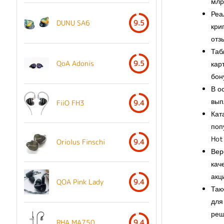
млр
Реа
DUNU SA6
9.5
кри
отз
Таб
QoA Adonis
9.5
кар
бон
В о
вып
FiiO FH3
9.4
Кат
поп
Hot
Oriolus Finschi
9.4
Вер
кач
акц
QOA Pink Lady
9.4
Так
для
реш
RHA MA750
9.4