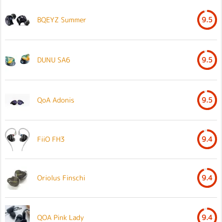
BQEYZ Summer
9.5
DUNU SA6
9.5
QoA Adonis
9.5
FiiO FH3
9.4
Oriolus Finschi
9.4
QOA Pink Lady
9.4