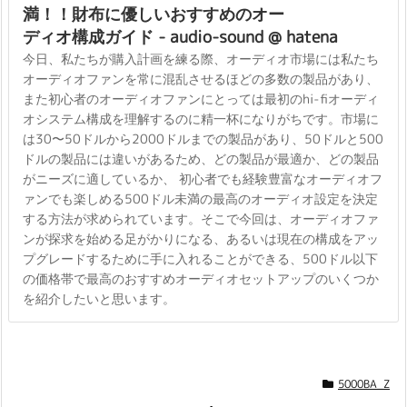
満！！財布に優しいおすすめのオー
ディオ構成ガイド - audio-sound @ hatena
今日、私たちが購入計画を練る際、オーディオ市場には私たち
オーディオファンを常に混乱させるほどの多数の製品があり、
また初心者のオーディオファンにとっては最初のhi-fiオーディ
オシステム構成を理解するのに精一杯になりがちです。市場に
は30〜50ドルから2000ドルまでの製品があり、50ドルと500
ドルの製品には違いがあるため、どの製品が最適か、どの製品
がニーズに適しているか、 初心者でも経験豊富なオーディオフ
ァンでも楽しめる500ドル未満の最高のオーディオ設定を決定
する方法が求められています。そこで今回は、オーディオファ
ンが探求を始める足がかりになる、あるいは現在の構成をアッ
プグレードするために手に入れることができる、500ドル以下
の価格帯で最高のおすすめオーディオセットアップのいくつか
を紹介したいと思います。
5000BA_Z