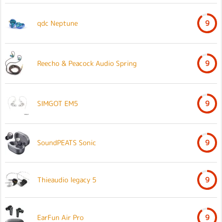
qdc Neptune
9
Reecho & Peacock Audio Spring
9
SIMGOT EM5
9
SoundPEATS Sonic
9
Thieaudio legacy 5
9
EarFun Air Pro
9