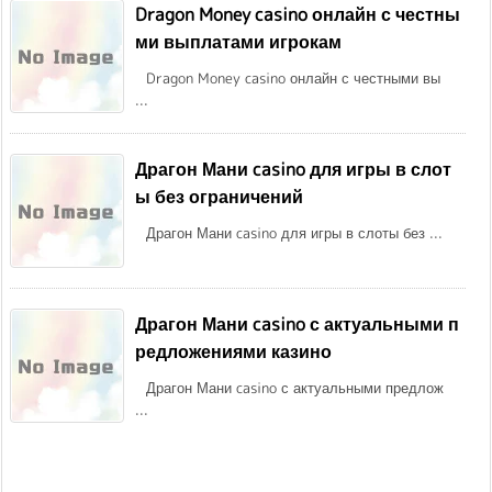
Dragon Money casino онлайн с честны
ми выплатами игрокам
Dragon Money casino онлайн с честными вы
...
Драгон Мани casino для игры в слот
ы без ограничений
Драгон Мани casino для игры в слоты без ...
Драгон Мани casino с актуальными п
редложениями казино
Драгон Мани casino с актуальными предлож
...