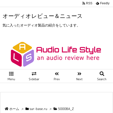
RSS
Feedly
オーディオレビュー＆ニュース
気に入ったオーディオ製品の紹介をしています。
Menu
Sidebar
Prev
Next
Search
ホーム
>
sur-base.ru
>
5000BA_Z