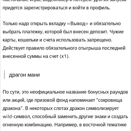
придется зарегистрироваться и войти в профиль.
Только надо открыть вкладку «Вывод» и обязательно
выбрать платежку, которой был внесен депозит. Чужие
карты, кошельки и счета использовать запрещено.
Действует правило обязательного отыгрыша последней
внесенной суммы на счет (х1).
драгон мани
По сути, это неофициальное название бонусных раундов
или акций, где призовой фонд напоминает “сокровища
дракона”. В некоторых слотах дракон символизирует
wild-символ, способный заменить другие знаки и создать
огненную комбинацию. Например, в восточной тематике