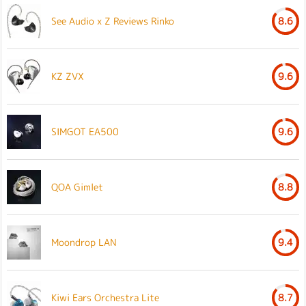
See Audio x Z Reviews Rinko
8.6
KZ ZVX
9.6
SIMGOT EA500
9.6
QOA Gimlet
8.8
Moondrop LAN
9.4
Kiwi Ears Orchestra Lite
8.7