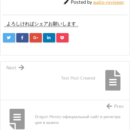
Posted by
audio-reviewer
よろしければシェアお願いします
Next
Test Post Created
Prev
Dragon Money официальный сайт и регистра
ция в казино