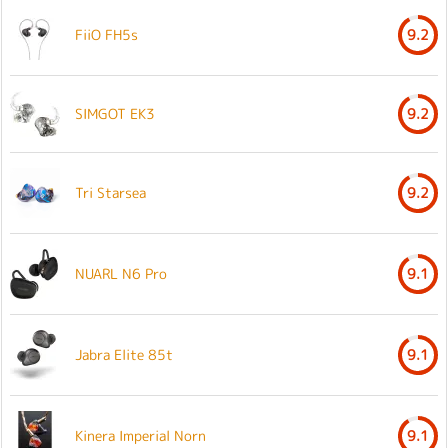
FiiO FH5s
9.2
SIMGOT EK3
9.2
Tri Starsea
9.2
NUARL N6 Pro
9.1
Jabra Elite 85t
9.1
Kinera Imperial Norn
9.1