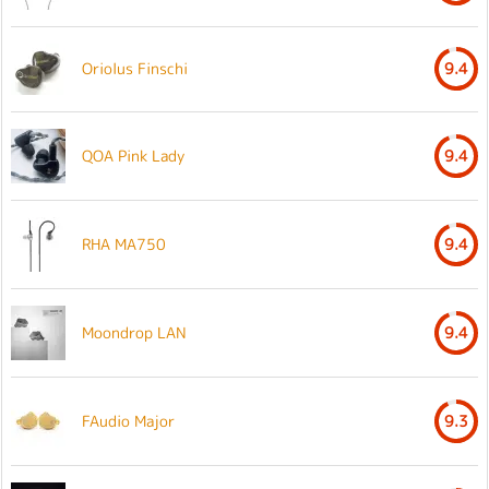
Oriolus Finschi
9.4
QOA Pink Lady
9.4
RHA MA750
9.4
Moondrop LAN
9.4
FAudio Major
9.3