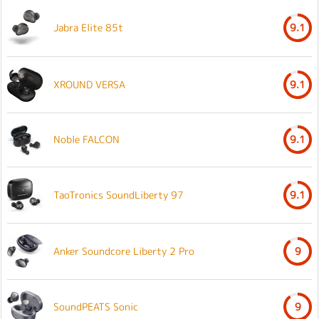
Jabra Elite 85t
9.1
XROUND VERSA
9.1
Noble FALCON
9.1
TaoTronics SoundLiberty 97
9.1
Anker Soundcore Liberty 2 Pro
9
SoundPEATS Sonic
9