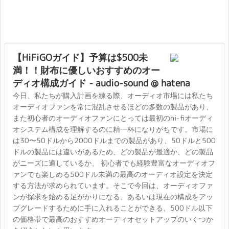
【HiFiGOガイド】予算は$500未
満！！財布に優しいおすすめのオー
ディオ構成ガイド - audio-sound @ hatena
今日、私たちが購入計画を練る際、オーディオ市場には私たち
オーディオファンを常に混乱させるほどの多数の製品があり、
また初心者のオーディオファンにとっては最初のhi-fiオーディ
オシステム構成を理解するのに精一杯になりがちです。市場に
は30〜50ドルから2000ドルまでの製品があり、50ドルと500
ドルの製品には違いがあるため、どの製品が最適か、どの製品
がニーズに適しているか、 初心者でも経験豊富なオーディオフ
ァンでも楽しめる500ドル未満の最高のオーディオ設定を決定
する方法が求められています。そこで今回は、オーディオファ
ンが探求を始める足がかりになる、あるいは現在の構成をアッ
プグレードするために手に入れることができる、500ドル以下
の価格帯で最高のおすすめオーディオセットアップのいくつか