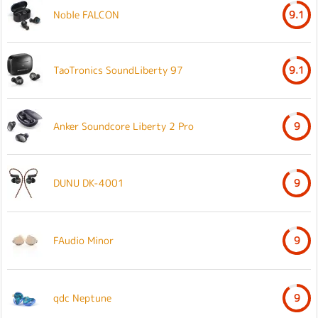
Noble FALCON
9.1
TaoTronics SoundLiberty 97
9.1
Anker Soundcore Liberty 2 Pro
9
DUNU DK-4001
9
FAudio Minor
9
qdc Neptune
9