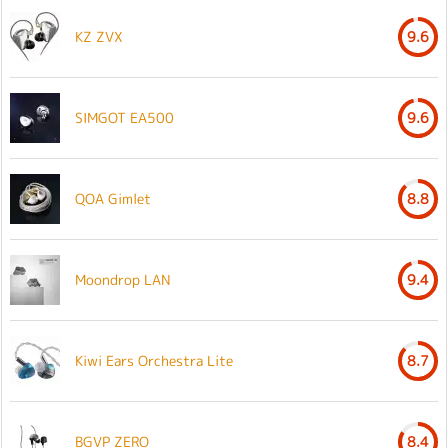
KZ ZVX
9.6
SIMGOT EA500
9.6
QOA Gimlet
8.8
Moondrop LAN
9.4
Kiwi Ears Orchestra Lite
8.7
BGVP ZERO
8.4