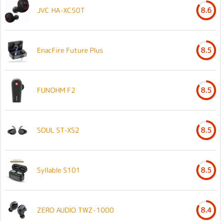
JVC HA-XC50T
8.6
EnacFire Future Plus
8.5
FUNOHM F2
8.5
SOUL ST-XS2
8.5
Syllable S101
8.5
ZERO AUDIO TWZ-1000
8.4