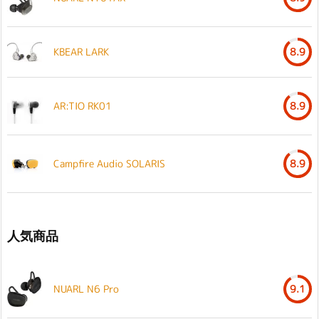
KBEAR LARK
8.9
AR:TIO RK01
8.9
Campfire Audio SOLARIS
8.9
人気商品
NUARL N6 Pro
9.1