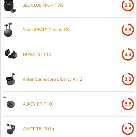
JBL CLUB PRO+ TWS
8.9
SoundPEATS Dudios T8
8.8
NUARL NT110
8.8
Anker Soundcore Liberty Air 2
8.8
AUKEY EP-T10
8.8
AVIOT TE-D01g
8.8