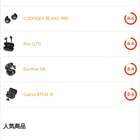
COOPIDEA BEANS PRO
8.4
Nex Q70
8.4
Eonfine X8
8.4
Gaosa BTGN-6
8.4
人気商品