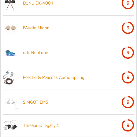
DUNU DK-4001
9
FAudio Minor
9
qdc Neptune
9
Reecho & Peacock Audio Spring
9
SIMGOT EM5
9
Thieaudio legacy 5
9