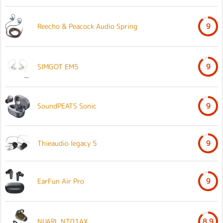
Reecho & Peacock Audio Spring
9
SIMGOT EM5
9
SoundPEATS Sonic
9
Thieaudio legacy 5
9
EarFun Air Pro
9
NUARL NT01AX
8.9