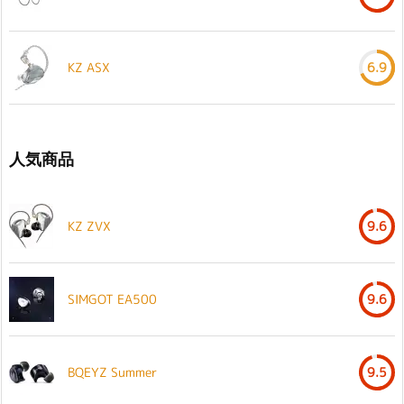
KZ ASX
6.9
人気商品
KZ ZVX
9.6
SIMGOT EA500
9.6
BQEYZ Summer
9.5