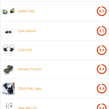
DUNU SA6
9.5
QoA Adonis
9.5
FiiO FH3
9.4
Oriolus Finschi
9.4
QOA Pink Lady
9.4
RHA MA750
9.4