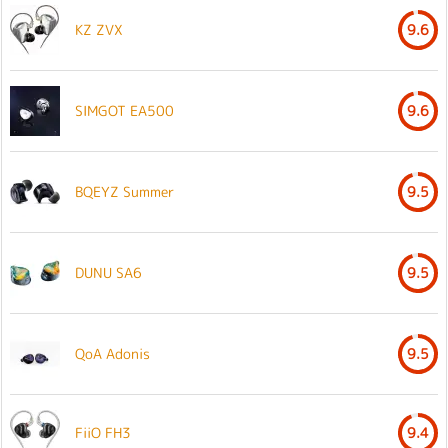
KZ ZVX
9.6
SIMGOT EA500
9.6
BQEYZ Summer
9.5
DUNU SA6
9.5
QoA Adonis
9.5
FiiO FH3
9.4