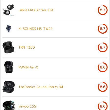
Jabra Elite Active 65t
8.7
M-SOUNDS MS-TW21
8.7
TRN T300
8.7
MAVIN Air-X
8.6
TaoTronics SoundLiberty 94
8.6
yinyoo C5S
8.6