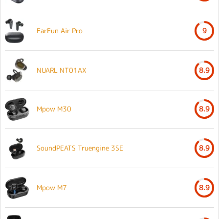
EarFun Air Pro
9
NUARL NT01AX
8.9
Mpow M30
8.9
SoundPEATS Truengine 3SE
8.9
Mpow M7
8.9