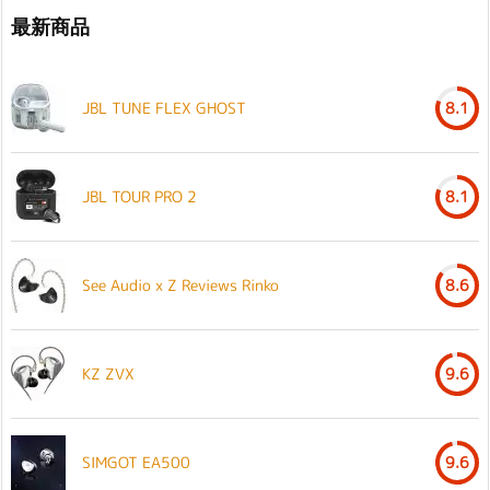
最新商品
JBL TUNE FLEX GHOST
8.1
JBL TOUR PRO 2
8.1
See Audio x Z Reviews Rinko
8.6
KZ ZVX
9.6
SIMGOT EA500
9.6