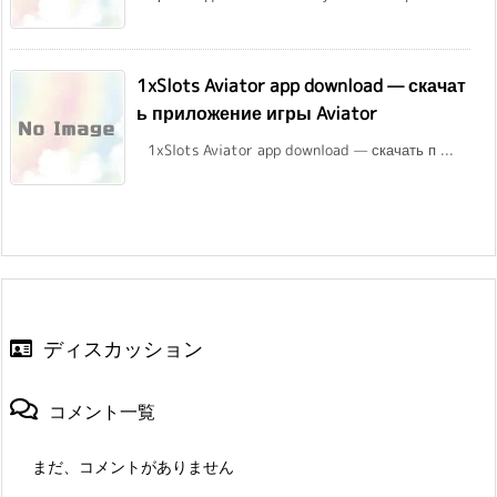
1xSlots Aviator app download — скачат
ь приложение игры Aviator
1xSlots Aviator app download — скачать п ...
ディスカッション
コメント一覧
まだ、コメントがありません