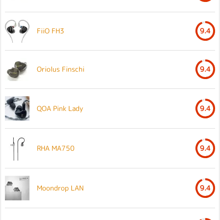
FiiO FH3
9.4
Oriolus Finschi
9.4
QOA Pink Lady
9.4
RHA MA750
9.4
Moondrop LAN
9.4