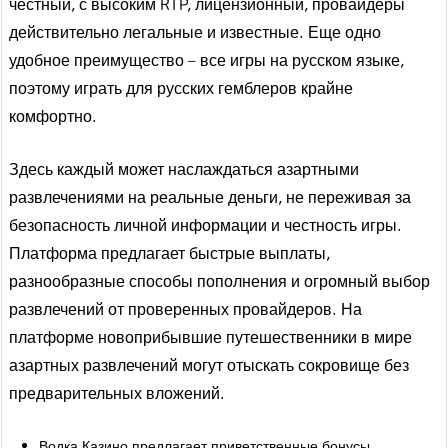
честный, с высоким RTP, лицензионный, провайдеры
действительно легальные и известные. Еще одно
удобное преимущество – все игры на русском языке,
поэтому играть для русских гемблеров крайне
комфортно.
Здесь каждый может наслаждаться азартными
развлечениями на реальные деньги, не переживая за
безопасность личной информации и честность игры.
Платформа предлагает быстрые выплаты,
разнообразные способы пополнения и огромный выбор
развлечений от проверенных провайдеров. На
платформе новоприбывшие путешественники в мире
азартных развлечений могут отыскать сокровище без
предварительных вложений.
Водка Казино предлагает приветственные бонусы,