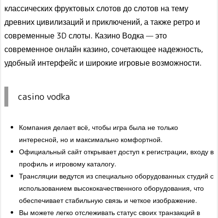
классических фруктовых слотов до слотов на тему
древних цивилизаций и приключений, а также ретро и
современные 3D слоты. Казино Водка — это
современное онлайн казино, сочетающее надежность,
удобный интерфейс и широкие игровые возможности.
casino vodka
Компания делает всё, чтобы игра была не только
интересной, но и максимально комфортной.
Официальный сайт открывает доступ к регистрации, входу в
профиль и игровому каталогу.
Трансляции ведутся из специально оборудованных студий с
использованием высококачественного оборудования, что
обеспечивает стабильную связь и четкое изображение.
Вы можете легко отслеживать статус своих транзакций в