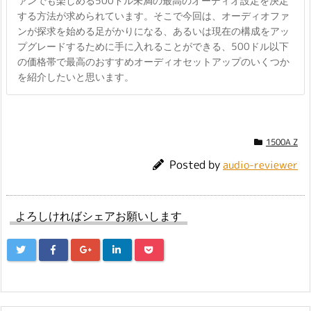
ァンでも楽しめる500ドル未満の最高のオーディオ設定を決定
する方法が求められています。そこで今回は、オーディオファ
ンが探求を始める足がかりになる、あるいは現在の構成をアッ
プグレードするために手に入れることができる、500ドル以下
の価格帯で最高のおすすめオーディオセットアップのいくつか
を紹介したいと思います。
1500A Z
Posted by
audio-reviewer
よろしければシェアお願いします