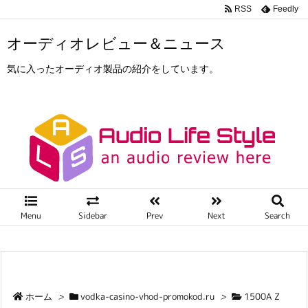
RSS
Feedly
オーディオレビュー＆ニュース
気に入ったオーディオ製品の紹介をしています。
Menu
Sidebar
Prev
Next
Search
ホーム
>
vodka-casino-vhod-promokod.ru
>
1500A Z