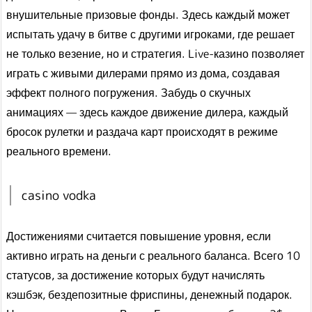
внушительные призовые фонды. Здесь каждый может
испытать удачу в битве с другими игроками, где решает
не только везение, но и стратегия. Live-казино позволяет
играть с живыми дилерами прямо из дома, создавая
эффект полного погружения. Забудь о скучных
анимациях — здесь каждое движение дилера, каждый
бросок рулетки и раздача карт происходят в режиме
реального времени.
casino vodka
Достижениями считается повышение уровня, если
активно играть на деньги с реального баланса. Всего 10
статусов, за достижение которых будут начислять
кэшбэк, бездепозитные фриспины, денежный подарок.