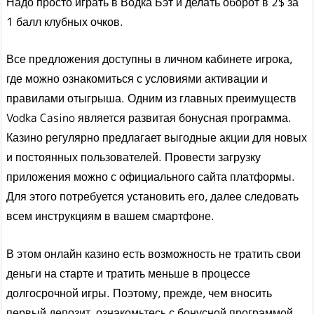
Надо просто играть в Водка Бэт и делать оборот в 2$ за
1 балл клубных очков.
Все предложения доступны в личном кабинете игрока,
где можно ознакомиться с условиями активации и
правилами отыгрыша. Одним из главных преимуществ
Vodka Casino является развитая бонусная программа.
Казино регулярно предлагает выгодные акции для новых
и постоянных пользователей. Провести загрузку
приложения можно с официального сайта платформы.
Для этого потребуется установить его, далее следовать
всем инструкциям в вашем смартфоне.
В этом онлайн казино есть возможность не тратить свои
деньги на старте и тратить меньше в процессе
долгосрочной игры. Поэтому, прежде, чем вносить
первый депозит, ознакомьтесь с бонусной программой