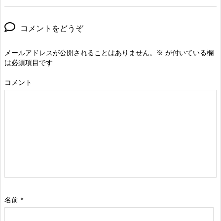
コメントをどうぞ
メールアドレスが公開されることはありません。
※
が付いている欄
は必須項目です
コメント
名前
*