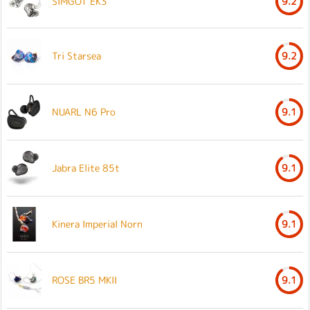
SIMGOT EK3
9.2
Tri Starsea
9.2
NUARL N6 Pro
9.1
Jabra Elite 85t
9.1
Kinera Imperial Norn
9.1
ROSE BR5 MKII
9.1