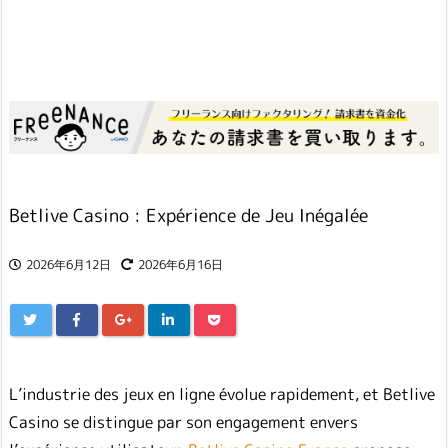
Betlive Casino : Expérience de Jeu Inégalée
2026年6月12日
2026年6月16日
L’industrie des jeux en ligne évolue rapidement, et Betlive
Casino se distingue par son engagement envers