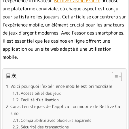
l’expérience utilisateur.
Betlive Casino France
propose
une plateforme conviviale, où chaque aspect est conçu
pour satisfaire les joueurs. Cet article se concentrera sur
l’expérience mobile, un élément crucial pour les amateurs
de jeux d’argent modernes. Avec l’essor des smartphones,
il est essentiel que les casinos en ligne offrent une
application ou un site web adapté à une utilisation
mobile.
目次
Voici pourquoi l’expérience mobile est primordiale
Accessibilité des jeux
Facilité d’utilisation
Caractéristiques de l’application mobile de Betlive Ca
sino
Compatibilité avec plusieurs appareils
Sécurité des transactions