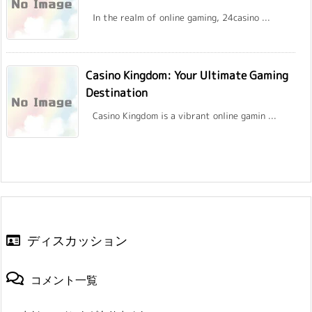
In the realm of online gaming, 24casino ...
Casino Kingdom: Your Ultimate Gaming
Destination
Casino Kingdom is a vibrant online gamin ...
ディスカッション
コメント一覧