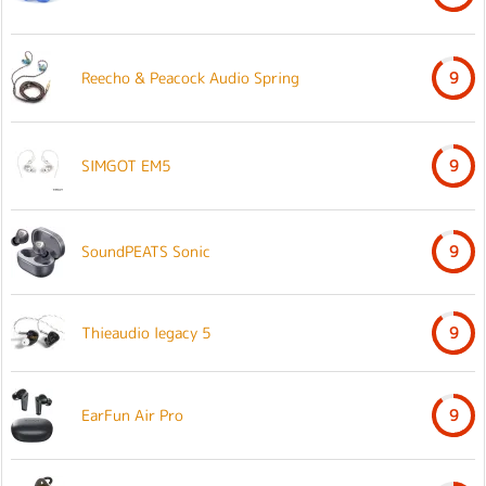
Reecho & Peacock Audio Spring
9
SIMGOT EM5
9
SoundPEATS Sonic
9
Thieaudio legacy 5
9
EarFun Air Pro
9