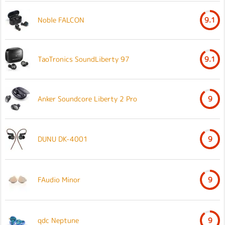
Noble FALCON
9.1
TaoTronics SoundLiberty 97
9.1
Anker Soundcore Liberty 2 Pro
9
DUNU DK-4001
9
FAudio Minor
9
qdc Neptune
9