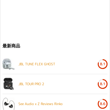
最新商品
JBL TUNE FLEX GHOST
8.1
JBL TOUR PRO 2
8.1
See Audio x Z Reviews Rinko
8.6