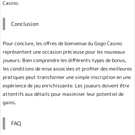
Casino.
Conclusion
Pour conclure, les offres de bienvenue du Gogo Casino
représentent une occasion précieuse pour les nouveaux
joueurs. Bien comprendre les différents types de bonus,
les conditions de mise associées et profiter des meilleures
pratiques peut transformer une simple inscription en une
expérience de jeu enrichissante. Les joueurs doivent être
attentifs aux détails pour maximiser leur potentiel de
gains.
FAQ