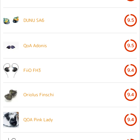
DUNU SA6
9.5
QoA Adonis
9.5
FiiO FH3
9.4
Oriolus Finschi
9.4
QOA Pink Lady
9.4