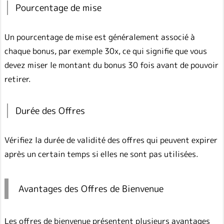
Pourcentage de mise
Un pourcentage de mise est généralement associé à
chaque bonus, par exemple 30x, ce qui signifie que vous
devez miser le montant du bonus 30 fois avant de pouvoir
retirer.
Durée des Offres
Vérifiez la durée de validité des offres qui peuvent expirer
après un certain temps si elles ne sont pas utilisées.
Avantages des Offres de Bienvenue
Les offres de bienvenue présentent plusieurs avantages