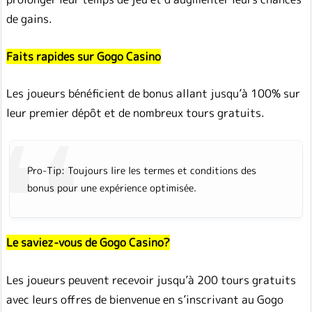
de gains.
Faits rapides sur Gogo Casino
Les joueurs bénéficient de bonus allant jusqu’à 100% sur
leur premier dépôt et de nombreux tours gratuits.
Pro-Tip: Toujours lire les termes et conditions des
bonus pour une expérience optimisée.
Le saviez-vous de Gogo Casino?
Les joueurs peuvent recevoir jusqu’à 200 tours gratuits
avec leurs offres de bienvenue en s’inscrivant au Gogo