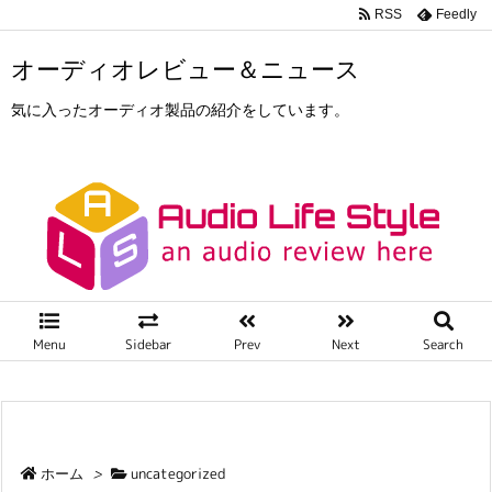
RSS
Feedly
オーディオレビュー＆ニュース
気に入ったオーディオ製品の紹介をしています。
Menu
Sidebar
Prev
Next
Search
ホーム
>
uncategorized