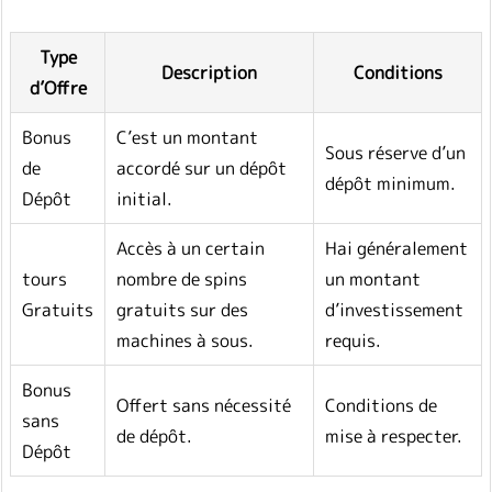
Type
Description
Conditions
d’Offre
Bonus
C’est un montant
Sous réserve d’un
de
accordé sur un dépôt
dépôt minimum.
Dépôt
initial.
Accès à un certain
Hai généralement
tours
nombre de spins
un montant
Gratuits
gratuits sur des
d’investissement
machines à sous.
requis.
Bonus
Offert sans nécessité
Conditions de
sans
de dépôt.
mise à respecter.
Dépôt