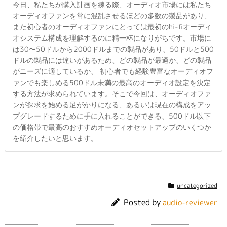
今日、私たちが購入計画を練る際、オーディオ市場には私たち
オーディオファンを常に混乱させるほどの多数の製品があり、
また初心者のオーディオファンにとっては最初のhi-fiオーディ
オシステム構成を理解するのに精一杯になりがちです。市場に
は30〜50ドルから2000ドルまでの製品があり、50ドルと500
ドルの製品には違いがあるため、どの製品が最適か、どの製品
がニーズに適しているか、 初心者でも経験豊富なオーディオフ
ァンでも楽しめる500ドル未満の最高のオーディオ設定を決定
する方法が求められています。そこで今回は、オーディオファ
ンが探求を始める足がかりになる、あるいは現在の構成をアッ
プグレードするために手に入れることができる、500ドル以下
の価格帯で最高のおすすめオーディオセットアップのいくつか
を紹介したいと思います。
uncategorized
Posted by
audio-reviewer