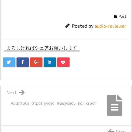
Post
Posted by
audio-reviewer
よろしければシェアお願いします
Next
Ανάπτυξη_στρατηγικής_παιχνιδιού_και_κέρδη
Prev