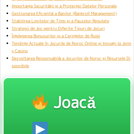
Importanța Securității și a Protecției Datelor Personale
Gestionarea Eficientă a Banilor (Bankroll Management)
Stabilirea Limitelor de Timp și a Pauzelor Regulate
Strategii de Joc pentru Diferite Tipuri de Jocuri
Înțelegerea Bonusurilor și a Cerințelor de Rulaj
Tendințe Actuale în Jocurile de Noroc Online și Inovații la Jonn
y Casino
Dezvoltarea Responsabilă a Jocurilor de Noroc și Resursele Di
sponibile
Joacă