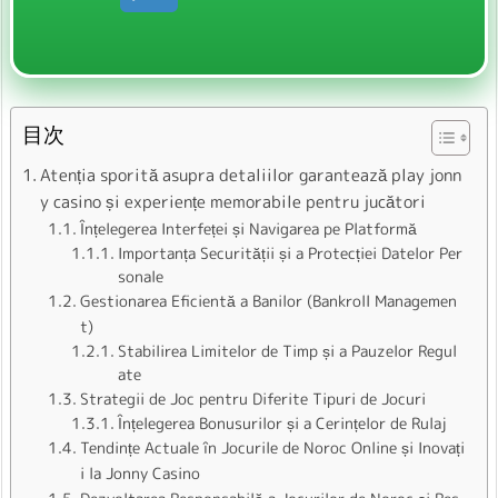
目次
Atenția sporită asupra detaliilor garantează play jonn
y casino și experiențe memorabile pentru jucători
Înțelegerea Interfeței și Navigarea pe Platformă
Importanța Securității și a Protecției Datelor Per
sonale
Gestionarea Eficientă a Banilor (Bankroll Managemen
t)
Stabilirea Limitelor de Timp și a Pauzelor Regul
ate
Strategii de Joc pentru Diferite Tipuri de Jocuri
Înțelegerea Bonusurilor și a Cerințelor de Rulaj
Tendințe Actuale în Jocurile de Noroc Online și Inovați
i la Jonny Casino