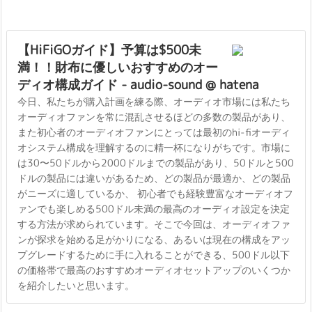
【HiFiGOガイド】予算は$500未
満！！財布に優しいおすすめのオー
ディオ構成ガイド - audio-sound @ hatena
今日、私たちが購入計画を練る際、オーディオ市場には私たち
オーディオファンを常に混乱させるほどの多数の製品があり、
また初心者のオーディオファンにとっては最初のhi-fiオーディ
オシステム構成を理解するのに精一杯になりがちです。市場に
は30〜50ドルから2000ドルまでの製品があり、50ドルと500
ドルの製品には違いがあるため、どの製品が最適か、どの製品
がニーズに適しているか、 初心者でも経験豊富なオーディオフ
ァンでも楽しめる500ドル未満の最高のオーディオ設定を決定
する方法が求められています。そこで今回は、オーディオファ
ンが探求を始める足がかりになる、あるいは現在の構成をアッ
プグレードするために手に入れることができる、500ドル以下
の価格帯で最高のおすすめオーディオセットアップのいくつか
を紹介したいと思います。