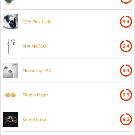
QOA Pink Lady
9.4
RHA MA750
9.4
Moondrop LAN
9.4
FAudio Major
9.3
Kinera Freya
9.3