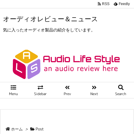
RSS
Feedly
オーディオレビュー＆ニュース
気に入ったオーディオ製品の紹介をしています。
Menu
Sidebar
Prev
Next
Search
ホーム
>
Post