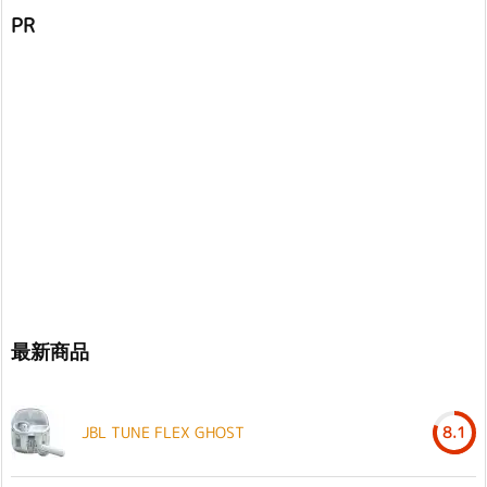
PR
最新商品
JBL TUNE FLEX GHOST
8.1