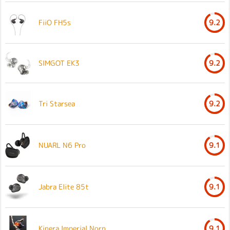
FiiO FH5s
9.2
SIMGOT EK3
9.2
Tri Starsea
9.2
NUARL N6 Pro
9.1
Jabra Elite 85t
9.1
Kinera Imperial Norn
9.1