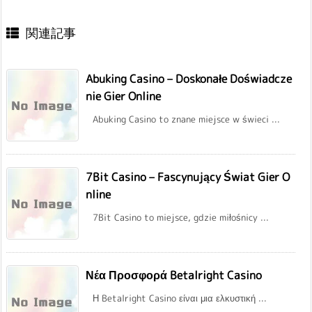
関連記事
Abuking Casino – Doskonałe Doświadcze
nie Gier Online
Abuking Casino to znane miejsce w świeci ...
7Bit Casino – Fascynujący Świat Gier O
nline
7Bit Casino to miejsce, gdzie miłośnicy ...
Νέα Προσφορά Betalright Casino
Η Betalright Casino είναι μια ελκυστική ...