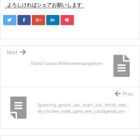
よろしければシェアお願いします
Next
7Gold Casino Willkommensangebote
Prev
Spanning_groeit_van_start_tot_finish_met_
de_chicken_road_game_een_uitdagende_erv