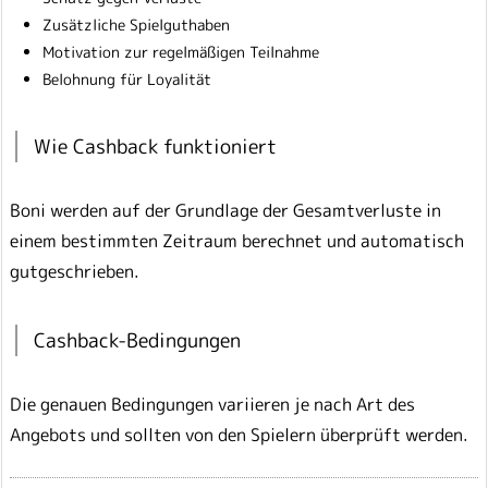
Zusätzliche Spielguthaben
Motivation zur regelmäßigen Teilnahme
Belohnung für Loyalität
Wie Cashback funktioniert
Boni werden auf der Grundlage der Gesamtverluste in
einem bestimmten Zeitraum berechnet und automatisch
gutgeschrieben.
Cashback-Bedingungen
Die genauen Bedingungen variieren je nach Art des
Angebots und sollten von den Spielern überprüft werden.