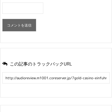
この記事のトラックバックURL