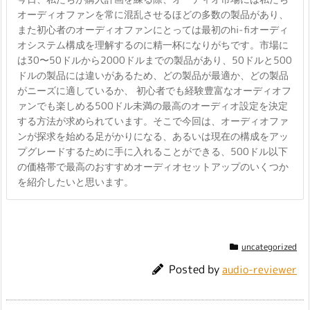
オーディオファンを常に混乱させるほどの多数の製品があり、
また初心者のオーディオファンにとっては最初のhi-fiオーディ
オシステム構成を理解するのに精一杯になりがちです。市場に
は30〜50ドルから2000ドルまでの製品があり、50ドルと500
ドルの製品には違いがあるため、どの製品が最適か、どの製品
がニーズに適しているか、 初心者でも経験豊富なオーディオフ
ァンでも楽しめる500ドル未満の最高のオーディオ設定を決定
する方法が求められています。そこで今回は、オーディオファ
ンが探求を始める足がかりになる、あるいは現在の構成をアッ
プグレードするために手に入れることができる、500ドル以下
の価格帯で最高のおすすめオーディオセットアップのいくつか
を紹介したいと思います。
uncategorized
Posted by
audio-reviewer