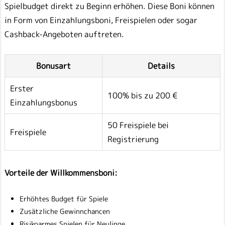
Spielbudget direkt zu Beginn erhöhen. Diese Boni können
in Form von Einzahlungsboni, Freispielen oder sogar
Cashback-Angeboten auftreten.
Bonusart
Details
Erster
100% bis zu 200 €
Einzahlungsbonus
50 Freispiele bei
Freispiele
Registrierung
Vorteile der Willkommensboni:
Erhöhtes Budget für Spiele
Zusätzliche Gewinnchancen
Risikoarmes Spielen für Neulinge