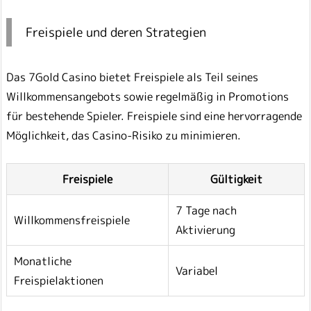
Freispiele und deren Strategien
Das 7Gold Casino bietet Freispiele als Teil seines
Willkommensangebots sowie regelmäßig in Promotions
für bestehende Spieler. Freispiele sind eine hervorragende
Möglichkeit, das Casino-Risiko zu minimieren.
Freispiele
Gültigkeit
7 Tage nach
Willkommensfreispiele
Aktivierung
Monatliche
Variabel
Freispielaktionen