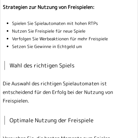
Strategien zur Nutzung von Freispielen:
Spielen Sie Spielautomaten mit hohen RTPs
Nutzen Sie Freispiele für neue Spiele
Verfolgen Sie Werbeaktionen für mehr Freispiele
Setzen Sie Gewinne in Echtgeld um
Wahl des richtigen Spiels
Die Auswahl des richtigen Spielautomaten ist
entscheidend für den Erfolg bei der Nutzung von
Freispielen.
Optimale Nutzung der Freispiele