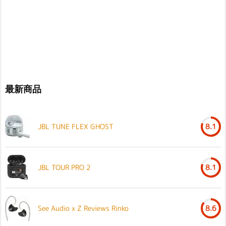
最新商品
JBL TUNE FLEX GHOST
8.1
JBL TOUR PRO 2
8.1
See Audio x Z Reviews Rinko
8.6