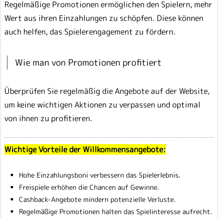
Regelmäßige Promotionen ermöglichen den Spielern, mehr
Wert aus ihren Einzahlungen zu schöpfen. Diese können
auch helfen, das Spielerengagement zu fördern.
Wie man von Promotionen profitiert
Überprüfen Sie regelmäßig die Angebote auf der Website,
um keine wichtigen Aktionen zu verpassen und optimal
von ihnen zu profitieren.
Wichtige Vorteile der Willkommensangebote:
Hohe Einzahlungsboni verbessern das Spielerlebnis.
Freispiele erhöhen die Chancen auf Gewinne.
Cashback-Angebote mindern potenzielle Verluste.
Regelmäßige Promotionen halten das Spielinteresse aufrecht.