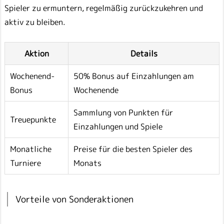
Spieler zu ermuntern, regelmäßig zurückzukehren und
aktiv zu bleiben.
Aktion
Details
Wochenend-
50% Bonus auf Einzahlungen am
Bonus
Wochenende
Sammlung von Punkten für
Treuepunkte
Einzahlungen und Spiele
Monatliche
Preise für die besten Spieler des
Turniere
Monats
Vorteile von Sonderaktionen