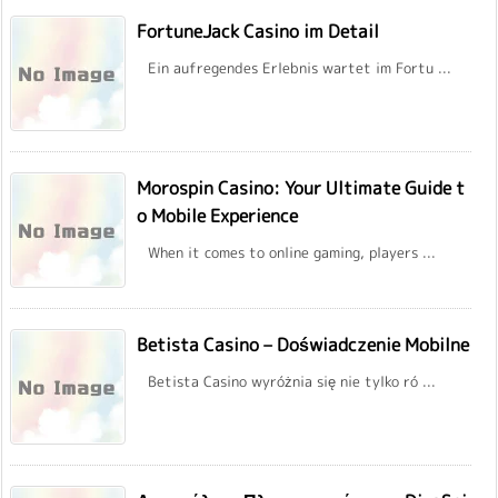
FortuneJack Casino im Detail
Ein aufregendes Erlebnis wartet im Fortu ...
Morospin Casino: Your Ultimate Guide t
o Mobile Experience
When it comes to online gaming, players ...
Betista Casino – Doświadczenie Mobilne
Betista Casino wyróżnia się nie tylko ró ...