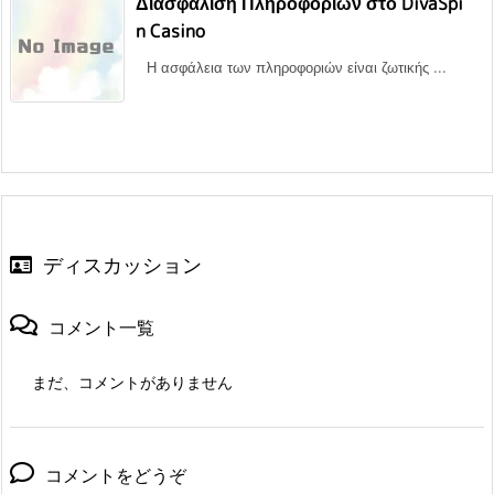
Διασφάλιση Πληροφοριών στο DivaSpi
n Casino
Η ασφάλεια των πληροφοριών είναι ζωτικής ...
ディスカッション
コメント一覧
まだ、コメントがありません
コメントをどうぞ