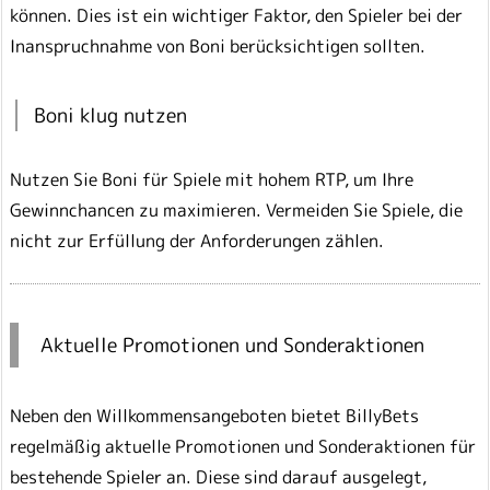
können. Dies ist ein wichtiger Faktor, den Spieler bei der
Inanspruchnahme von Boni berücksichtigen sollten.
Boni klug nutzen
Nutzen Sie Boni für Spiele mit hohem RTP, um Ihre
Gewinnchancen zu maximieren. Vermeiden Sie Spiele, die
nicht zur Erfüllung der Anforderungen zählen.
Aktuelle Promotionen und Sonderaktionen
Neben den Willkommensangeboten bietet BillyBets
regelmäßig aktuelle Promotionen und Sonderaktionen für
bestehende Spieler an. Diese sind darauf ausgelegt,