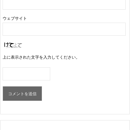
ウェブサイト
上に表示された文字を入力してください。