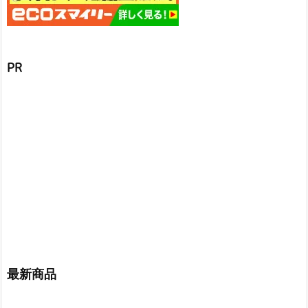
PR
最新商品