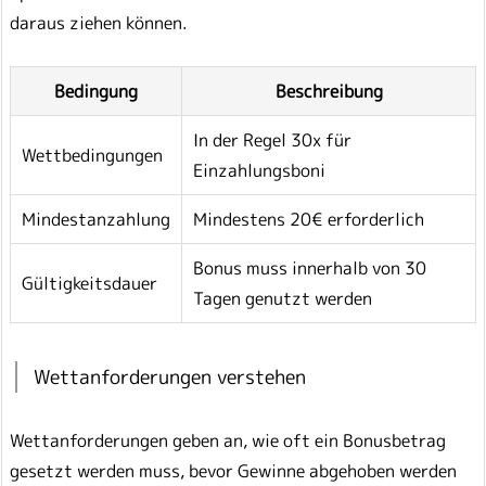
daraus ziehen können.
Bedingung
Beschreibung
In der Regel 30x für
Wettbedingungen
Einzahlungsboni
Mindestanzahlung
Mindestens 20€ erforderlich
Bonus muss innerhalb von 30
Gültigkeitsdauer
Tagen genutzt werden
Wettanforderungen verstehen
Wettanforderungen geben an, wie oft ein Bonusbetrag
gesetzt werden muss, bevor Gewinne abgehoben werden