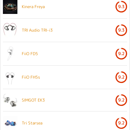
Kinera Freya
9.3
TRI Audio TRI-i3
9.3
FiiO FD5
9.2
FiiO FH5s
9.2
SIMGOT EK3
9.2
Tri Starsea
9.2