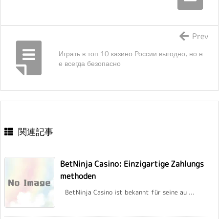
Prev
Играть в топ 10 казино России выгодно, но н
е всегда безопасно
関連記事
BetNinja Casino: Einzigartige Zahlungs
methoden
BetNinja Casino ist bekannt für seine au ...