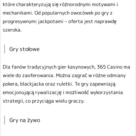
które charakteryzują się różnorodnymi motywami i
mechanikami. Od popularnych owocówek po gry z
progresywnymi jackpotami – oferta jest naprawdę
szeroka.
Gry stołowe
Dla fanów tradycyjnych gier kasynowych, 365 Casino ma
wiele do zaoferowania. Można zagrać w różne odmiany
pokera, blackjacka oraz ruletki. Te gry zapewniają
emocjonującą rywalizację i możliwość wykorzystania
strategii, co przyciąga wielu graczy.
Gry na żywo