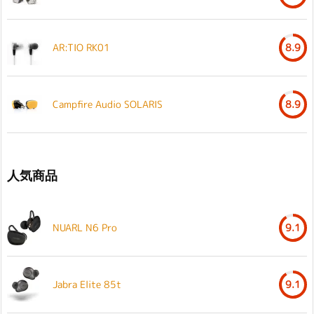
AR:TIO RK01
8.9
Campfire Audio SOLARIS
8.9
人気商品
NUARL N6 Pro
9.1
Jabra Elite 85t
9.1