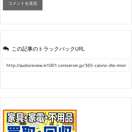
この記事のトラックバックURL