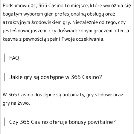
Podsumowując, 365 Casino to miejsce, które wyróżnia się
bogatym wyborem gier, profesjonalną obsługą oraz
atrakcyjnym środowiskiem gry. Niezależnie od tego, czy
jesteś nowicjuszem, czy doświadczonym graczem, oferta
kasyna z pewnością spełni Twoje oczekiwania.
FAQ
Jakie gry są dostępne w 365 Casino?
W 365 Casino dostępne są automaty, gry stołowe oraz
gry na żywo.
Czy 365 Casino oferuje bonusy powitalne?