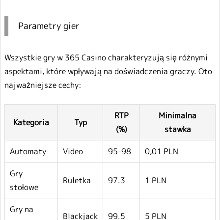
Parametry gier
Wszystkie gry w 365 Casino charakteryzują się różnymi
aspektami, które wpływają na doświadczenia graczy. Oto
najważniejsze cechy:
RTP
Minimalna
Kategoria
Typ
(%)
stawka
Automaty
Video
95-98
0,01 PLN
Gry
Ruletka
97.3
1 PLN
stołowe
Gry na
Blackjack
99.5
5 PLN