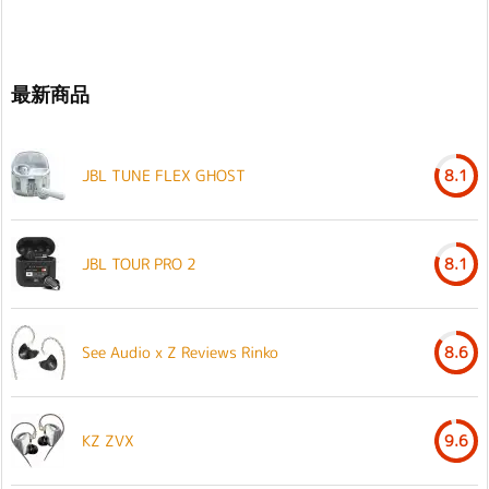
最新商品
JBL TUNE FLEX GHOST
8.1
JBL TOUR PRO 2
8.1
See Audio x Z Reviews Rinko
8.6
KZ ZVX
9.6