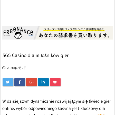
365 Casino dla miłośników gier
2026年7月7日
W dzisiejszym dynamicznie rozwijającym się świecie gier
online, wybór odpowiedniego kasyna jest kluczowy dla