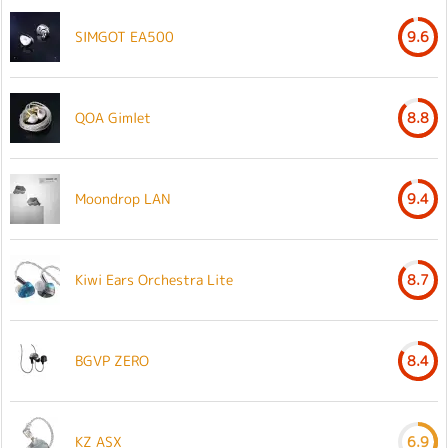
SIMGOT EA500
9.6
QOA Gimlet
8.8
Moondrop LAN
9.4
Kiwi Ears Orchestra Lite
8.7
BGVP ZERO
8.4
KZ ASX
6.9