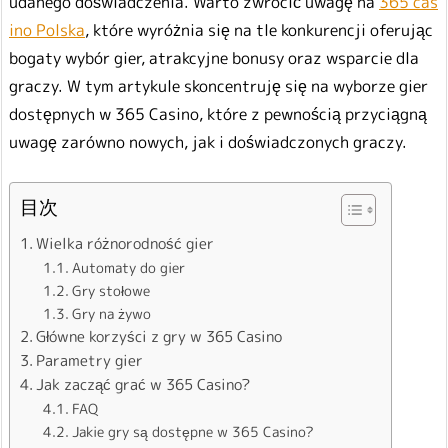
udanego doświadczenia. Warto zwrócić uwagę na
365 cas
ino Polska
, które wyróżnia się na tle konkurencji oferując
bogaty wybór gier, atrakcyjne bonusy oraz wsparcie dla
graczy. W tym artykule skoncentruję się na wyborze gier
dostępnych w 365 Casino, które z pewnością przyciągną
uwagę zarówno nowych, jak i doświadczonych graczy.
目次
Wielka różnorodność gier
Automaty do gier
Gry stołowe
Gry na żywo
Główne korzyści z gry w 365 Casino
Parametry gier
Jak zacząć grać w 365 Casino?
FAQ
Jakie gry są dostępne w 365 Casino?