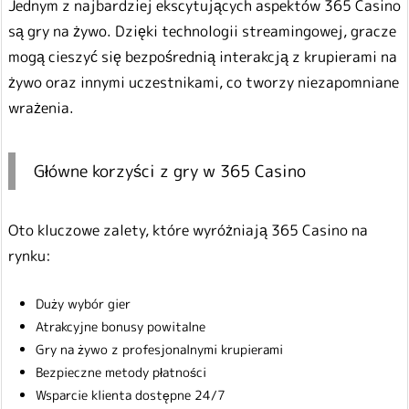
Jednym z najbardziej ekscytujących aspektów 365 Casino
są gry na żywo. Dzięki technologii streamingowej, gracze
mogą cieszyć się bezpośrednią interakcją z krupierami na
żywo oraz innymi uczestnikami, co tworzy niezapomniane
wrażenia.
Główne korzyści z gry w 365 Casino
Oto kluczowe zalety, które wyróżniają 365 Casino na
rynku:
Duży wybór gier
Atrakcyjne bonusy powitalne
Gry na żywo z profesjonalnymi krupierami
Bezpieczne metody płatności
Wsparcie klienta dostępne 24/7