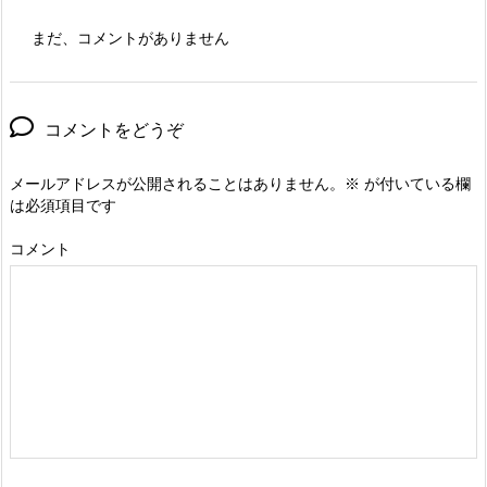
まだ、コメントがありません
コメントをどうぞ
メールアドレスが公開されることはありません。
※
が付いている欄
は必須項目です
コメント