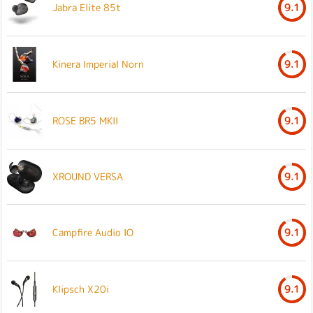
Jabra Elite 85t
9.1
Kinera Imperial Norn
9.1
ROSE BR5 MKII
9.1
XROUND VERSA
9.1
Campfire Audio IO
9.1
Klipsch X20i
9.1