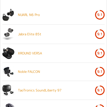
NUARL N6 Pro
9.1
Jabra Elite 85t
9.1
XROUND VERSA
9.1
Noble FALCON
9.1
TaoTronics SoundLiberty 97
9.1