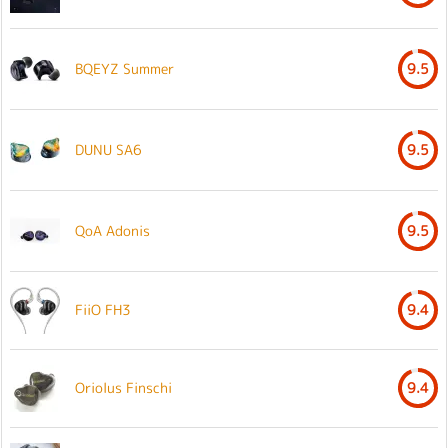
BQEYZ Summer
9.5
DUNU SA6
9.5
QoA Adonis
9.5
FiiO FH3
9.4
Oriolus Finschi
9.4