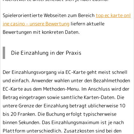
Spielerorientierte Webseiten zum Bereich
top ec karte onl
ine casino – unsere Bewertung
liefern aktuelle
Bewertungen mit konkreten Daten.
Die Einzahlung in der Praxis
Der Einzahlungsvorgang via EC-Karte geht meist schnell
und einfach. Anwender wahlen unter den Bezahlmethoden
EC-Karte aus dem Methoden-Menu. Im Anschluss wird der
Betrag eingetragen sowie samtliche Karten-Daten. Die
untere Grenze der Einzahlung betragt ublicherweise 10
bis 20 Franken. Die Buchung erfolgt typischerweise
binnen Sekunden. Das Einzahlungsmaximum ist je nach
Plattform unterschiedlich. Zusatzkosten sind bei den