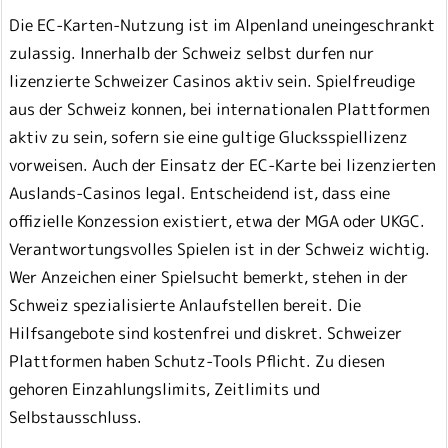
Die EC-Karten-Nutzung ist im Alpenland uneingeschrankt
zulassig. Innerhalb der Schweiz selbst durfen nur
lizenzierte Schweizer Casinos aktiv sein. Spielfreudige
aus der Schweiz konnen, bei internationalen Plattformen
aktiv zu sein, sofern sie eine gultige Glucksspiellizenz
vorweisen. Auch der Einsatz der EC-Karte bei lizenzierten
Auslands-Casinos legal. Entscheidend ist, dass eine
offizielle Konzession existiert, etwa der MGA oder UKGC.
Verantwortungsvolles Spielen ist in der Schweiz wichtig.
Wer Anzeichen einer Spielsucht bemerkt, stehen in der
Schweiz spezialisierte Anlaufstellen bereit. Die
Hilfsangebote sind kostenfrei und diskret. Schweizer
Plattformen haben Schutz-Tools Pflicht. Zu diesen
gehoren Einzahlungslimits, Zeitlimits und
Selbstausschluss.