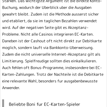
Starken. Das wichtigste Argument ist die direkte Konto-
Buchung, wodurch der Uberblick uber die Ausgaben
gewahrt bleibt. Zudem ist die Methode ausserst sicher
und etabliert, da sie im taglichen Bezahlen verwendet
wird. Auf der negativen Seite gibt es Akzeptanz-
Probleme. Nicht alle Casinos integrieren EC-Karten.
Daneben ist der Cashout oft nicht direkt zur Debitkarte
moglich, sondern lauft via Bankkonto-Uberweisung.
Zudem die nicht universelle Internet-Akzeptanz gilt als
Limitierung. Spielfreudige sollten dies einkalkulieren.
Auch fehlen oft Bonus-Programme, insbesondere bei EC-
Karten-Zahlungen. Trotz der Nachteile ist die Debitkarte
eine relevante Wahl, besonders fur ausgabenbewusste
Anwender.
Beliebte Boni fur EC-Karten-Spieler