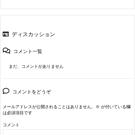
ディスカッション
コメント一覧
まだ、コメントがありません
コメントをどうぞ
メールアドレスが公開されることはありません。
※
が付いている欄
は必須項目です
コメント