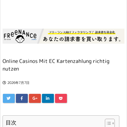
Online Casinos Mit EC Kartenzahlung richtig
nutzen
2026年7月7日
目次