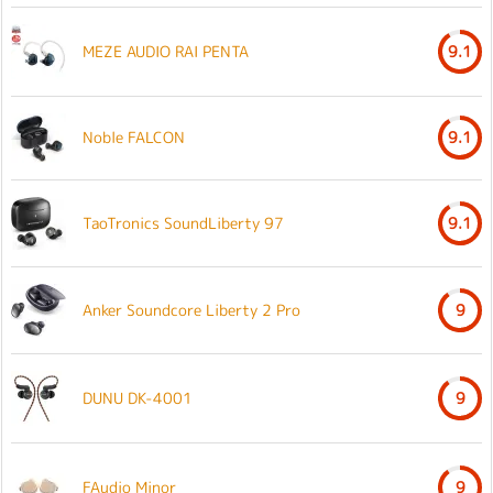
MEZE AUDIO RAI PENTA
9.1
Noble FALCON
9.1
TaoTronics SoundLiberty 97
9.1
Anker Soundcore Liberty 2 Pro
9
DUNU DK-4001
9
FAudio Minor
9