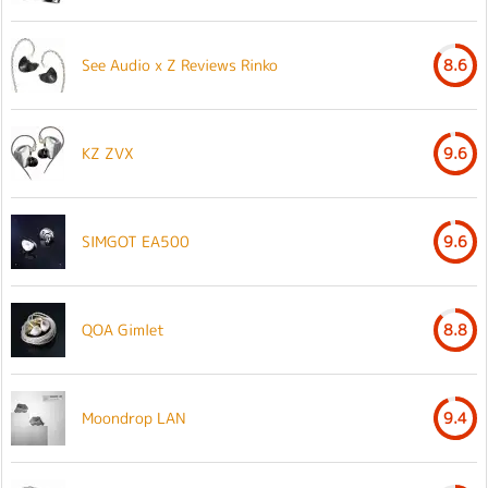
See Audio x Z Reviews Rinko
8.6
KZ ZVX
9.6
SIMGOT EA500
9.6
QOA Gimlet
8.8
Moondrop LAN
9.4