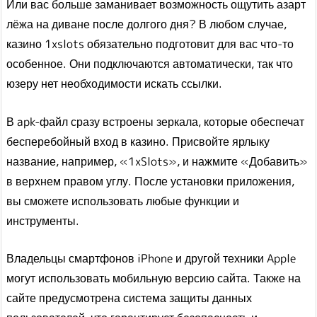
Или вас больше заманивает возможность ощутить азарт
лёжа на диване после долгого дня? В любом случае,
казино 1xslots обязательно подготовит для вас что-то
особенное. Они подключаются автоматически, так что
юзеру нет необходимости искать ссылки.
В apk-файл сразу встроены зеркала, которые обеспечат
бесперебойный вход в казино. Присвойте ярлыку
название, например, «1xSlots», и нажмите «Добавить»
в верхнем правом углу. После установки приложения,
вы сможете использовать любые функции и
инструменты.
Владельцы смартфонов iPhone и другой техники Apple
могут использовать мобильную версию сайта. Также на
сайте предусмотрена система защиты данных