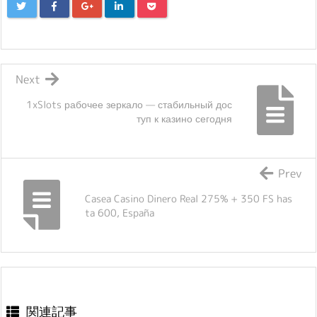
Next
1xSlots рабочее зеркало — стабильный дос
туп к казино сегодня
Prev
Casea Casino Dinero Real 275% + 350 FS has
ta 600, España
関連記事