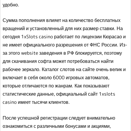
удобно.
Сумма пополнения влияет на количество бесплатных
вращений и установленный для них размер ставки. На
сегодня 1xSlots casino работает по лицензии Кюрасао и
не имеет официального разрешения от ФНС России. Из-
за этого website заведения в РФ блокируется, поэтому
для скачивания софта может потребоваться найти
рабочее зеркало. Каталог слотов на сайте очень велик и
включает в себя около 6000 игровых автоматов,
которые отличаются по жанрам. Как показывают
статистические данные, официальный сайт 1xslots
casino имеет тысячи клиентов.
После успешной регистрации следует внимательно
ознакомиться с различными бонусами и акциями,