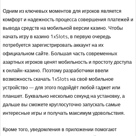
Одним из ключевых моментов для игроков является
комфорт и надежность процесса совершения платежей и
вывода средств на мобильной версии казино. Чтобы
начать игру в казино 1xSlots, в первую очередь
потребуется зарегистрировать аккаунт на их
официальном сайте. Большая часть современных
азартных игроков ценят мобильность и простоту доступа
к онлайн-казино. Поэтому разработчики ввели
возможность скачать 1xSlots на своё мобильное
устройство — для этого подойдёт любой гаджет или
планшет. Буквально несколько секунд на установку, а
дальше вы сможете круглосуточно запускать самые
интересные игры и получать максимум удовольствия.
Кроме того, уведомления в приложении помогают