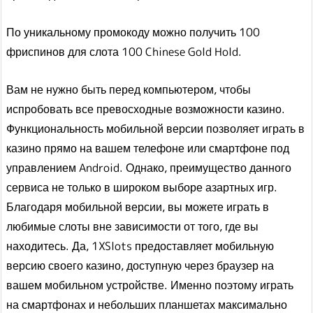
По уникальному промокоду можно получить 100
фриспинов для слота 100 Chinese Gold Hold.
Вам не нужно быть перед компьютером, чтобы
испробовать все превосходные возможности казино.
Функциональность мобильной версии позволяет играть в
казино прямо на вашем телефоне или смартфоне под
управлением Android. Однако, преимущество данного
сервиса не только в широком выборе азартных игр.
Благодаря мобильной версии, вы можете играть в
любимые слоты вне зависимости от того, где вы
находитесь. Да, 1XSlots предоставляет мобильную
версию своего казино, доступную через браузер на
вашем мобильном устройстве. Именно поэтому играть
на смартфонах и небольших планшетах максимально