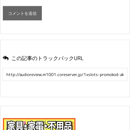
この記事のトラックバックURL