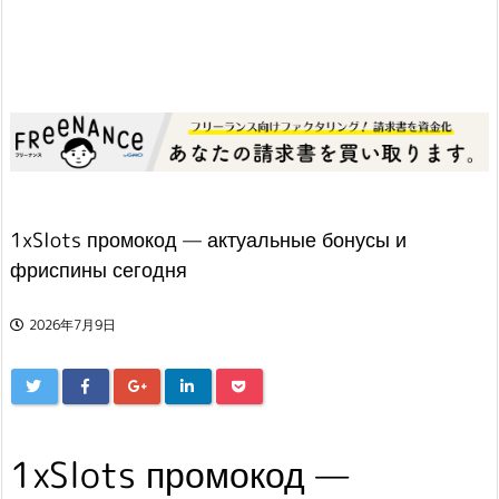
1xSlots промокод — актуальные бонусы и
фриспины сегодня
2026年7月9日
1xSlots промокод —