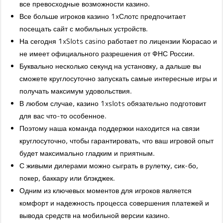
все превосходные возможности казино.
Все больше игроков казино 1xСлотс предпочитает
посещать сайт с мобильных устройств.
На сегодня 1xSlots casino работает по лицензии Кюрасао и
не имеет официального разрешения от ФНС России.
Буквально несколько секунд на установку, а дальше вы
сможете круглосуточно запускать самые интересные игры и
получать максимум удовольствия.
В любом случае, казино 1xslots обязательно подготовит
для вас что-то особенное.
Поэтому наша команда поддержки находится на связи
круглосуточно, чтобы гарантировать, что ваш игровой опыт
будет максимально гладким и приятным.
С живыми дилерами можно сыграть в рулетку, сик-бо,
покер, баккару или блэкджек.
Одним из ключевых моментов для игроков является
комфорт и надежность процесса совершения платежей и
вывода средств на мобильной версии казино.