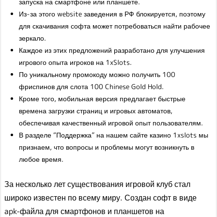
запуска на смартфоне или планшете.
Из-за этого website заведения в РФ блокируется, поэтому
для скачивания софта может потребоваться найти рабочее
зеркало.
Каждое из этих предложений разработано для улучшения
игрового опыта игроков на 1xSlots.
По уникальному промокоду можно получить 100
фриспинов для слота 100 Chinese Gold Hold.
Кроме того, мобильная версия предлагает быстрые
времена загрузки страниц и игровых автоматов,
обеспечивая качественный игровой опыт пользователям.
В разделе “Поддержка” на нашем сайте казино 1xslots мы
признаем, что вопросы и проблемы могут возникнуть в
любое время.
За несколько лет существования игровой клуб стал
широко известен по всему миру. Создан софт в виде
apk-файла для смартфонов и планшетов на