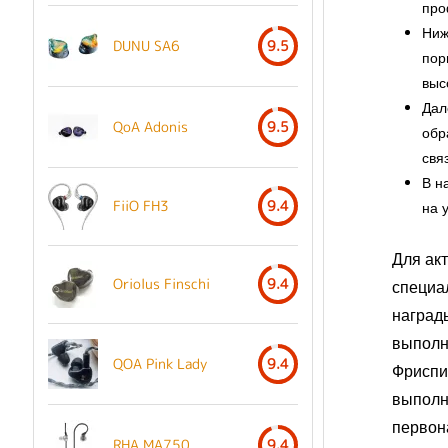
про
Ниж
DUNU SA6
9.5
пор
выс
Дал
QoA Adonis
9.5
обр
свя
В н
FiiO FH3
9.4
на 
Для ак
Oriolus Finschi
9.4
специа
наград
выполн
QOA Pink Lady
9.4
Фриспи
выполн
первон
RHA MA750
9.4