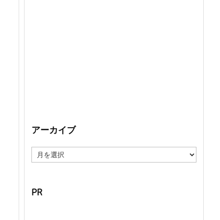
アーカイブ
ア
ー
カ
イ
ブ
PR