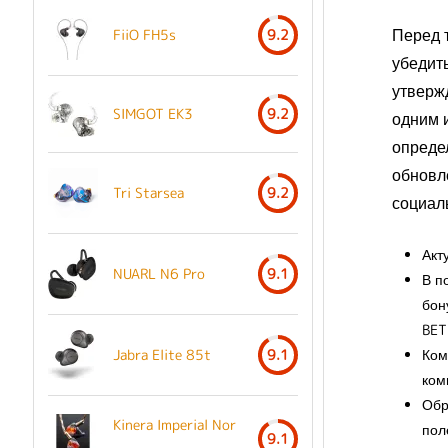
Перед 
FiiO FH5s
9.2
убедить
утвержд
SIMGOT EK3
9.2
одним 
опреде
обновл
Tri Starsea
9.2
социал
Акт
NUARL N6 Pro
9.1
В п
бон
BET
Jabra Elite 85t
9.1
Ком
ком
Обр
Kinera Imperial Nor
пол
9.1