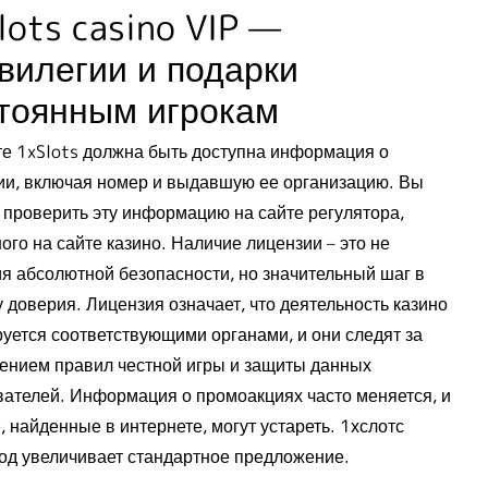
lots casino VIP —
вилегии и подарки
тоянным игрокам
те 1xSlots должна быть доступна информация о
ии, включая номер и выдавшую ее организацию. Вы
 проверить эту информацию на сайте регулятора,
ого на сайте казино. Наличие лицензии – это не
ия абсолютной безопасности, но значительный шаг в
 доверия. Лицензия означает, что деятельность казино
руется соответствующими органами, и они следят за
ением правил честной игры и защиты данных
вателей. Информация о промоакциях часто меняется, и
 найденные в интернете, могут устареть. 1хслотс
од увеличивает стандартное предложение.