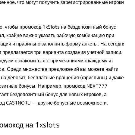
венное, что могут получить зарегистрированные игроки
го, чтобы промокод 1xSlots на бездепозитный бонус
ал, крайне важно указать рабочую комбинацию при
рации и правильно заполнить форму анкеты. На сегодня
 предлагается три варианта создания учетной записи.
ндуем ознакомиться с примечаниями к каждому из
ов. Среди множества предложений вы можете найти
 на депозит, бесплатные вращения (фриспины) и даже
озитные бонусы. Например, промокод NEXT777
гает бездепозитный бонус для новых игроков, а
од CAS1NORU — другие бонусные возможности.
омокод на 1xslots