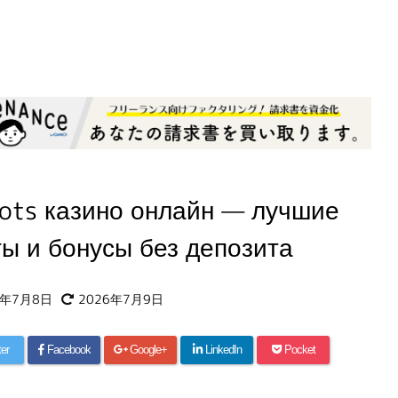
lots казино онлайн — лучшие
ты и бонусы без депозита
6年7月8日
2026年7月9日
ter
Facebook
Google+
LinkedIn
Pocket