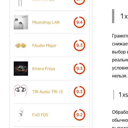
1x
Moondrop LAN
9.4
Грамот
снижае
FAudio Major
9.3
выбор в
реальн
условия
Kinera Freya
9.3
нельзя.
TRI Audio TRI-i3
9.3
1xs
Обрабо
FiiO FD5
9.2
обычно
вывода