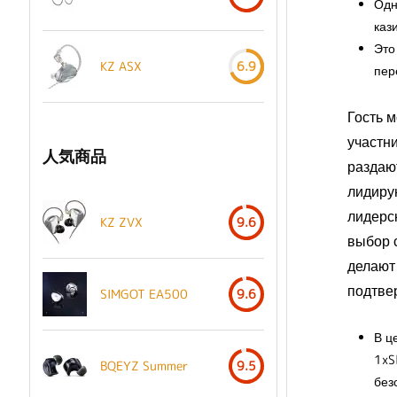
Одн
каз
Это
KZ ASX
6.9
пер
Гость 
участн
人気商品
раздаю
лидиру
лидерс
KZ ZVX
9.6
выбор 
делают
подтве
SIMGOT EA500
9.6
В ц
1xS
BQEYZ Summer
9.5
без