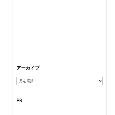
アーカイブ
ア
ー
カ
イ
ブ
PR