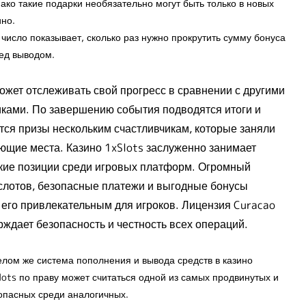
ако такие подарки необязательно могут быть только в новых
ино.
 число показывает, сколько раз нужно прокрутить сумму бонуса
ед выводом.
может отслеживать свой прогресс в сравнении с другими
иками. По завершению события подводятся итоги и
тся призы нескольким счастливчикам, которые заняли
ющие места. Казино 1xSlots заслуженно занимает
кие позиции среди игровых платформ. Огромный
слотов, безопасные платежи и выгодные бонусы
 его привлекательным для игроков. Лицензия Curacao
рждает безопасность и честность всех операций.
елом же система пополнения и вывода средств в казино
lots по праву может считаться одной из самых продвинутых и
опасных среди аналогичных.