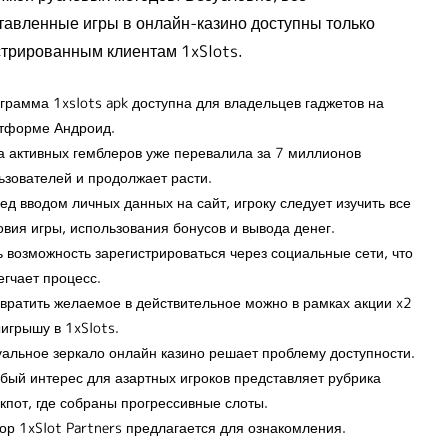
тавленные игры в онлайн-казино доступны только
стрированным клиентам 1xSlots.
грамма 1xslots apk доступна для владельцев гаджетов на
тформе Андроид.
а активных гемблеров уже перевалила за 7 миллионов
ьзователей и продолжает расти.
ед вводом личных данных на сайт, игроку следует изучить все
овия игры, использования бонусов и вывода денег.
ь возможность зарегистрироваться через социальные сети, что
егчает процесс.
вратить желаемое в действительное можно в рамках акции x2
ыигрышу в 1xSlots.
уальное зеркало онлайн казино решает проблему доступности.
бый интерес для азартных игроков представляет рубрика
кпот, где собраны прогрессивные слоты.
ор 1xSlot Partners предлагается для ознакомления.