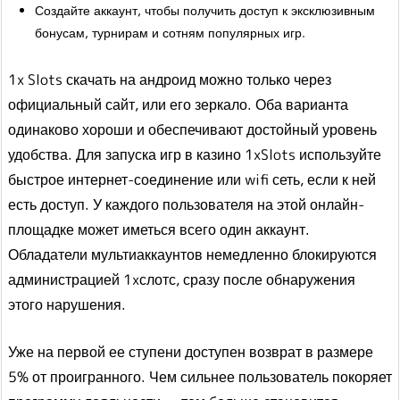
Создайте аккаунт, чтобы получить доступ к эксклюзивным
бонусам, турнирам и сотням популярных игр.
1x Slots скачать на андроид можно только через
официальный сайт, или его зеркало. Оба варианта
одинаково хороши и обеспечивают достойный уровень
удобства. Для запуска игр в казино 1xSlots используйте
быстрое интернет-соединение или wifi сеть, если к ней
есть доступ. У каждого пользователя на этой онлайн-
площадке может иметься всего один аккаунт.
Обладатели мультиаккаунтов немедленно блокируются
администрацией 1xслотс, сразу после обнаружения
этого нарушения.
Уже на первой ее ступени доступен возврат в размере
5% от проигранного. Чем сильнее пользователь покоряет