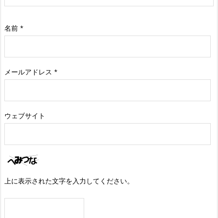
名前
*
メールアドレス
*
ウェブサイト
上に表示された文字を入力してください。