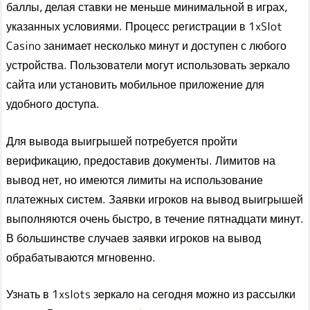
баллы, делая ставки не меньше минимальной в играх,
указанных условиями. Процесс регистрации в 1xSlot
Casino занимает несколько минут и доступен с любого
устройства. Пользователи могут использовать зеркало
сайта или установить мобильное приложение для
удобного доступа.
Для вывода выигрышей потребуется пройти
верификацию, предоставив документы. Лимитов на
вывод нет, но имеются лимиты на использование
платежных систем. Заявки игроков на вывод выигрышей
выполняются очень быстро, в течение пятнадцати минут.
В большинстве случаев заявки игроков на вывод
обрабатываются мгновенно.
Узнать в 1xslots зеркало на сегодня можно из рассылки