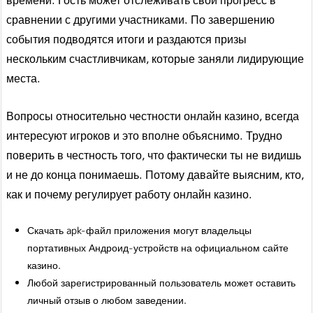
времени. Гость может отслеживать свой прогресс в
сравнении с другими участниками. По завершению
события подводятся итоги и раздаются призы
нескольким счастливчикам, которые заняли лидирующие
места.
Вопросы относительно честности онлайн казино, всегда
интересуют игроков и это вполне объяснимо. Трудно
поверить в честность того, что фактически ты не видишь
и не до конца понимаешь. Потому давайте выясним, кто,
как и почему регулирует работу онлайн казино.
Скачать apk-файл приложения могут владельцы
портативных Андроид-устройств на официальном сайте
казино.
Любой зарегистрированный пользователь может оставить
личный отзыв о любом заведении.