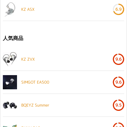
KZ ASX
6.9
人気商品
KZ ZVX
9.6
SIMGOT EA500
9.6
BQEYZ Summer
9.5