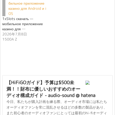
бильное приложение
казино для Android и i
OS
1xSlots скачать —
мобильное приложение
казино для …
2026年7月8日
1500A Z
【HiFiGOガイド】予算は$500未
満！！財布に優しいおすすめのオー
ディオ構成ガイド - audio-sound @ hatena
今日、私たちが購入計画を練る際、オーディオ市場には私たち
オーディオファンを常に混乱させるほどの多数の製品があり、
また初心者のオーディオファンにとっては最初のhi-fiオーディ