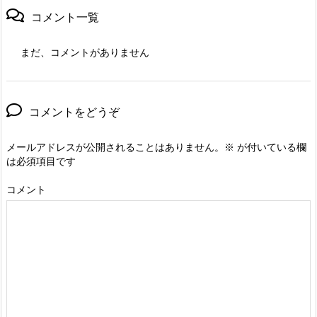
コメント一覧
まだ、コメントがありません
コメントをどうぞ
メールアドレスが公開されることはありません。
※
が付いている欄
は必須項目です
コメント