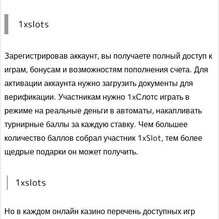
1xslots
Зарегистрировав аккаунт, вы получаете полный доступ к
играм, бонусам и возможностям пополнения счета. Для
активации аккаунта нужно загрузить документы для
верификации. Участникам нужно 1xСлотс играть в
режиме на реальные деньги в автоматы, накапливать
турнирные баллы за каждую ставку. Чем большее
количество баллов собрал участник 1xSlot, тем более
щедрые подарки он может получить.
1xslots
Но в каждом онлайн казино перечень доступных игр