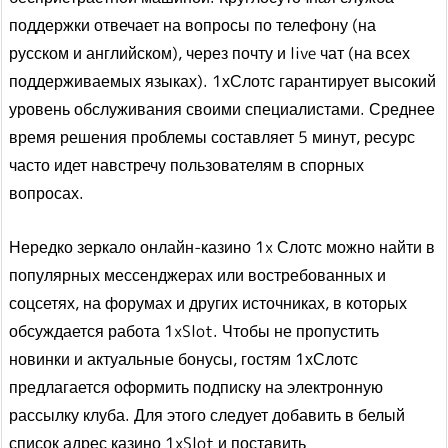
поддержки отвечает на вопросы по телефону (на
русском и английском), через почту и live чат (на всех
поддерживаемых языках). 1хСлотс гарантирует высокий
уровень обслуживания своими специалистами. Среднее
время решения проблемы составляет 5 минут, ресурс
часто идет навстречу пользователям в спорных
вопросах.
Нередко зеркало онлайн-казино 1x Слотс можно найти в
популярных мессенджерах или востребованных и
соцсетях, на форумах и других источниках, в которых
обсуждается работа 1xSlot. Чтобы не пропустить
новинки и актуальные бонусы, гостям 1хСлотс
предлагается оформить подписку на электронную
рассылку клуба. Для этого следует добавить в белый
список адрес казино 1xSlot и поставить