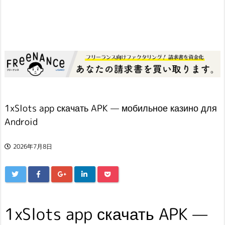
1xSlots app скачать APK — мобильное казино для
Android
2026年7月8日
1xSlots app скачать APK —