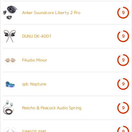
Anker Soundcore Liberty 2 Pro
9
DUNU DK-4001
9
FAudio Minor
9
qdc Neptune
9
Reecho & Peacock Audio Spring
9
SIMGOT EM5
9