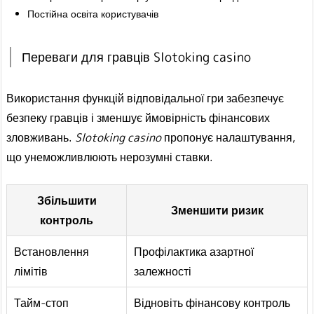
Постійна освіта користувачів
Переваги для гравців Slotoking casino
Використання функцій відповідальної гри забезпечує
безпеку гравців і зменшує ймовірність фінансових
зловживань.
Slotoking casino
пропонує налаштування,
що унеможливлюють нерозумні ставки.
Збільшити
Зменшити ризик
контроль
Встановлення
Профілактика азартної
лімітів
залежності
Тайм-стоп
Відновіть фінансову контроль