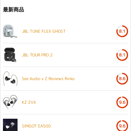
最新商品
JBL TUNE FLEX GHOST
8.1
JBL TOUR PRO 2
8.1
See Audio x Z Reviews Rinko
8.6
KZ ZVX
9.6
SIMGOT EA500
9.6