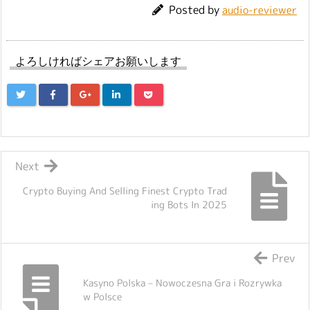
Posted by
audio-reviewer
よろしければシェアお願いします
Next
Crypto Buying And Selling Finest Crypto Trad
ing Bots In 2025
Prev
Kasyno Polska – Nowoczesna Gra i Rozrywka
w Polsce