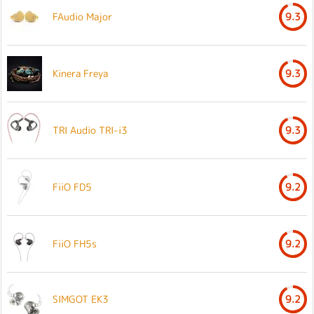
FAudio Major
9.3
Kinera Freya
9.3
TRI Audio TRI-i3
9.3
FiiO FD5
9.2
FiiO FH5s
9.2
SIMGOT EK3
9.2