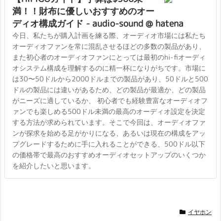
満！！財布に優しいおすすめのオー
ディオ構成ガイド - audio-sound @ hatena
今日、私たちが購入計画を練る際、オーディオ市場には私たち
オーディオファンを常に混乱させるほどの多数の製品があり、
また初心者のオーディオファンにとっては最初のhi-fiオーディ
オシステム構成を理解するのに精一杯になりがちです。市場に
は30〜50ドルから2000ドルまでの製品があり、50ドルと500
ドルの製品には違いがあるため、どの製品が最適か、どの製品
がニーズに適しているか、 初心者でも経験豊富なオーディオフ
ァンでも楽しめる500ドル未満の最高のオーディオ設定を決定
する方法が求められています。そこで今回は、オーディオファ
ンが探求を始める足がかりになる、あるいは現在の構成をアッ
プグレードするために手に入れることができる、500ドル以下
の価格帯で最高のおすすめオーディオセットアップのいくつか
を紹介したいと思います。
イヤホン