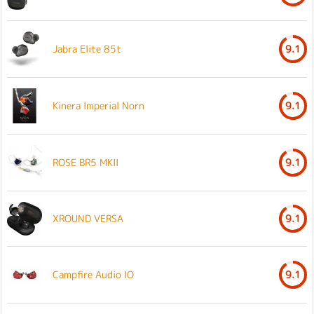
Jabra Elite 85t
9.1
Kinera Imperial Norn
9.1
ROSE BR5 MKII
9.1
XROUND VERSA
9.1
Campfire Audio IO
9.1