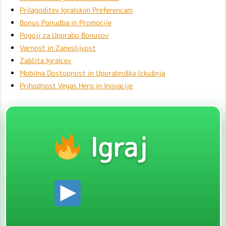
Prilagoditev Igralskim Preferencam
Bonus Ponudba in Promocije
Pogoji za Uporabo Bonusov
Varnost in Zanesljivost
Zaščita Igralcev
Mobilna Dostopnost in Uporabniška Izkušnja
Prihodnost Vegas Hero in Inovacije
Igraj