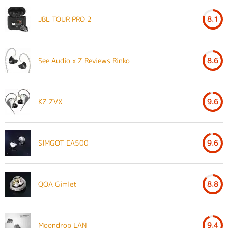
JBL TOUR PRO 2
8.1
See Audio x Z Reviews Rinko
8.6
KZ ZVX
9.6
SIMGOT EA500
9.6
QOA Gimlet
8.8
Moondrop LAN
9.4