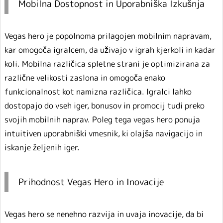
Mobilna Dostopnost in Uporabniška Izkušnja
Vegas hero je popolnoma prilagojen mobilnim napravam,
kar omogoča igralcem, da uživajo v igrah kjerkoli in kadar
koli. Mobilna različica spletne strani je optimizirana za
različne velikosti zaslona in omogoča enako
funkcionalnost kot namizna različica. Igralci lahko
dostopajo do vseh iger, bonusov in promocij tudi preko
svojih mobilnih naprav. Poleg tega vegas hero ponuja
intuitiven uporabniški vmesnik, ki olajša navigacijo in
iskanje željenih iger.
Prihodnost Vegas Hero in Inovacije
Vegas hero se nenehno razvija in uvaja inovacije, da bi