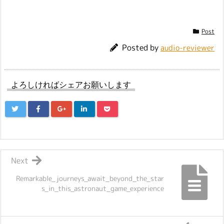
Post
Posted by
audio-reviewer
よろしければシェアお願いします
Next
Remarkable_journeys_await_beyond_the_star
s_in_this_astronaut_game_experience