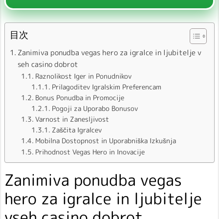
目次
Zanimiva ponudba vegas hero za igralce in ljubitelje v
seh casino dobrot
Raznolikost Iger in Ponudnikov
Prilagoditev Igralskim Preferencam
Bonus Ponudba in Promocije
Pogoji za Uporabo Bonusov
Varnost in Zanesljivost
Zaščita Igralcev
Mobilna Dostopnost in Uporabniška Izkušnja
Prihodnost Vegas Hero in Inovacije
Zanimiva ponudba vegas
hero za igralce in ljubitelje
vseh casino dobrot