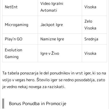
Video Igralni
NetEnt
Visoka
Avtomati
Zelo
Microgaming
Jackpot Igre
Visoka
Play'n GO
Namizne Igre
Srednja
Evolution
Igre v Živo
Visoka
Gaming
Ta tabela ponazarja le del ponudnikov in vrst iger, ki so na
voljo v vegas hero. Število iger se redno posodablja, zato
je vedno nekaj novega za raziskati.
Bonus Ponudba in Promocije