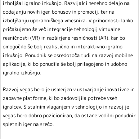
izboljšal igralno izkušnjo. Razvijalci nenehno delajo na
dodajanju novih iger, bonusov in promocij, ter na
izboljšanju uporabniškega vmesnika. V prihodnosti lahko
pričakujemo še več integracije tehnologij virtualne
resničnosti (VR) in razširjene resničnosti (AR), kar bo
omogočilo še bolj realistično in interaktivno igralno
izkušnjo. Ponudnik se osredotoča tudi na razvoj mobilne
aplikacije, ki bo ponudila še bolj prilagojeno in udobno
igralno izkušnjo.
Razvoj vegas hero je usmerjen v ustvarjanje inovativne in
zabavne platforme, ki bo zadovoljila potrebe vseh
igralcev. S stalnim vlaganjem v tehnologijo in razvoj je
vegas hero dobro pozicioniran, da ostane vodilni ponudnik
spletnih iger na srečo.