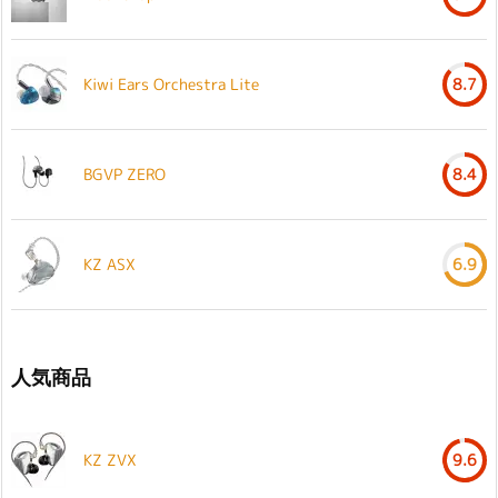
Kiwi Ears Orchestra Lite
8.7
BGVP ZERO
8.4
KZ ASX
6.9
人気商品
KZ ZVX
9.6