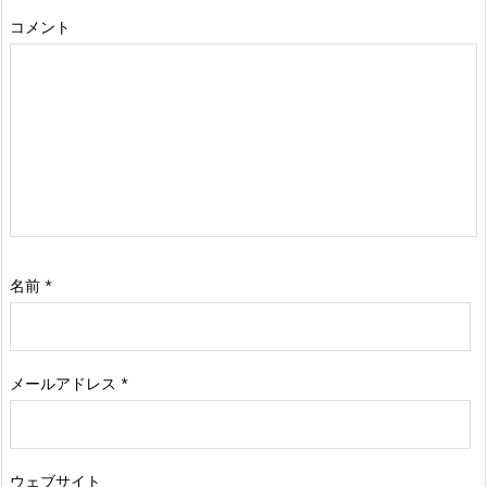
コメント
名前
*
メールアドレス
*
ウェブサイト