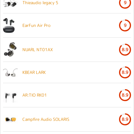
Thieaudio legacy 5
9
EarFun Air Pro
9
NUARL NT01AX
8.9
KBEAR LARK
8.9
AR:TIO RK01
8.9
Campfire Audio SOLARIS
8.9