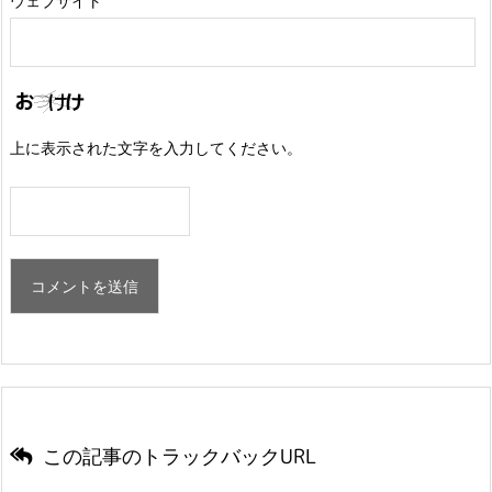
ウェブサイト
上に表示された文字を入力してください。
この記事のトラックバックURL