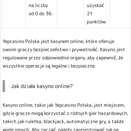
na liczby
uzyskać
od 0 do 36.
21
punktów.
Yepcasino Polska jest kasynem online, które oferuje
swoim graczy bezpieczeństwo i prywatność. Kasyno jest
regulowane przez odpowiednie organy, aby zapewnić, że
wszystkie operacje są legalne i bezpieczne.
Jak działa kasyno online?
Kasyno online, takie jak Yepcasino Polska, jest miejscem,
gdzie gracze mogą korzystać z różnych gier hazardowych,
takich jak ruletka, blackjack, automatyczne gry, a także
wiele innych. Aby zacząć, należy zarejestrować się na