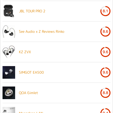
JBL TOUR PRO 2
8.1
See Audio x Z Reviews Rinko
8.6
KZ ZVX
9.6
SIMGOT EA500
9.6
QOA Gimlet
8.8