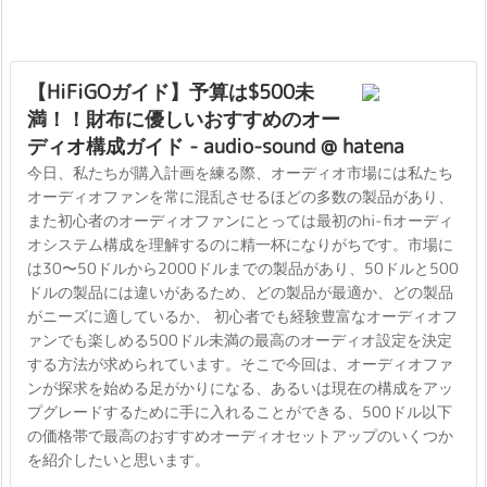
【HiFiGOガイド】予算は$500未
満！！財布に優しいおすすめのオー
ディオ構成ガイド - audio-sound @ hatena
今日、私たちが購入計画を練る際、オーディオ市場には私たち
オーディオファンを常に混乱させるほどの多数の製品があり、
また初心者のオーディオファンにとっては最初のhi-fiオーディ
オシステム構成を理解するのに精一杯になりがちです。市場に
は30〜50ドルから2000ドルまでの製品があり、50ドルと500
ドルの製品には違いがあるため、どの製品が最適か、どの製品
がニーズに適しているか、 初心者でも経験豊富なオーディオフ
ァンでも楽しめる500ドル未満の最高のオーディオ設定を決定
する方法が求められています。そこで今回は、オーディオファ
ンが探求を始める足がかりになる、あるいは現在の構成をアッ
プグレードするために手に入れることができる、500ドル以下
の価格帯で最高のおすすめオーディオセットアップのいくつか
を紹介したいと思います。