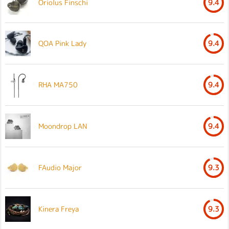
Oriolus Finschi
9.4
QOA Pink Lady
9.4
RHA MA750
9.4
Moondrop LAN
9.4
FAudio Major
9.3
Kinera Freya
9.3