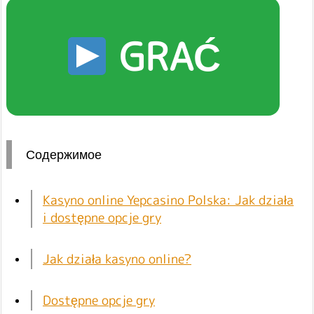
GRAĆ
Содержимое
Kasyno online Yepcasino Polska: Jak działa
i dostępne opcje gry
Jak działa kasyno online?
Dostępne opcje gry