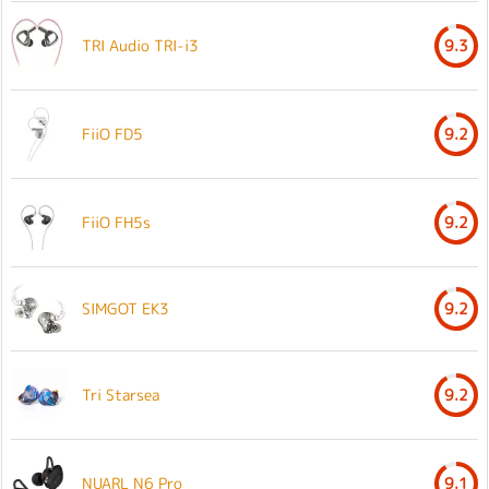
TRI Audio TRI-i3
9.3
FiiO FD5
9.2
FiiO FH5s
9.2
SIMGOT EK3
9.2
Tri Starsea
9.2
NUARL N6 Pro
9.1