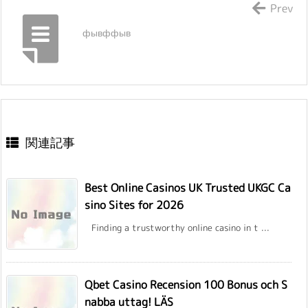
Prev
фывффыв
関連記事
Best Online Casinos UK Trusted UKGC Ca
sino Sites for 2026
Finding a trustworthy online casino in t ...
Qbet Casino Recension 100 Bonus och S
nabba uttag! LÄS