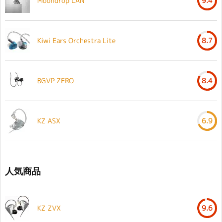
Moondrop LAN
9.4
Kiwi Ears Orchestra Lite
8.7
BGVP ZERO
8.4
KZ ASX
6.9
人気商品
KZ ZVX
9.6