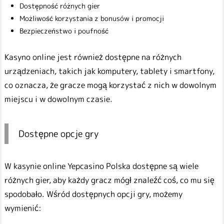
Dostępność różnych gier
Możliwość korzystania z bonusów i promocji
Bezpieczeństwo i poufność
Kasyno online jest również dostępne na różnych
urządzeniach, takich jak komputery, tablety i smartfony,
co oznacza, że gracze mogą korzystać z nich w dowolnym
miejscu i w dowolnym czasie.
Dostępne opcje gry
W kasynie online Yepcasino Polska dostępne są wiele
różnych gier, aby każdy gracz mógł znaleźć coś, co mu się
spodobało. Wśród dostępnych opcji gry, możemy
wymienić: