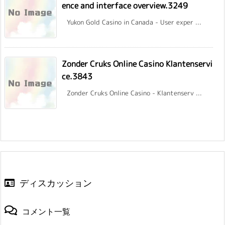
ence and interface overview.3249
Yukon Gold Casino in Canada - User exper ...
Zonder Cruks Online Casino Klantenservi
ce.3843
Zonder Cruks Online Casino - Klantenserv ...
ディスカッション
コメント一覧