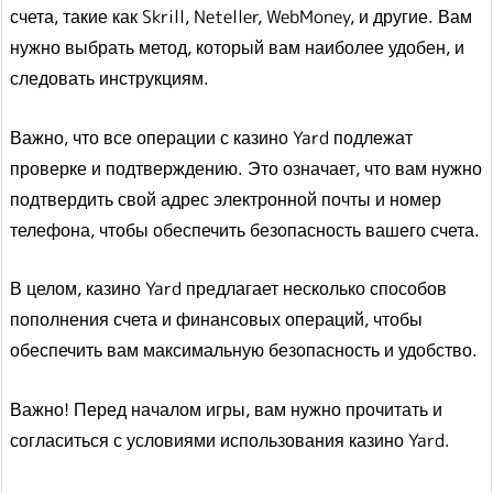
счета, такие как Skrill, Neteller, WebMoney, и другие. Вам
нужно выбрать метод, который вам наиболее удобен, и
следовать инструкциям.
Важно, что все операции с казино Yard подлежат
проверке и подтверждению. Это означает, что вам нужно
подтвердить свой адрес электронной почты и номер
телефона, чтобы обеспечить безопасность вашего счета.
В целом, казино Yard предлагает несколько способов
пополнения счета и финансовых операций, чтобы
обеспечить вам максимальную безопасность и удобство.
Важно! Перед началом игры, вам нужно прочитать и
согласиться с условиями использования казино Yard.