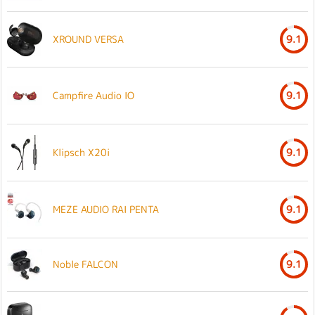
XROUND VERSA
9.1
Campfire Audio IO
9.1
Klipsch X20i
9.1
MEZE AUDIO RAI PENTA
9.1
Noble FALCON
9.1