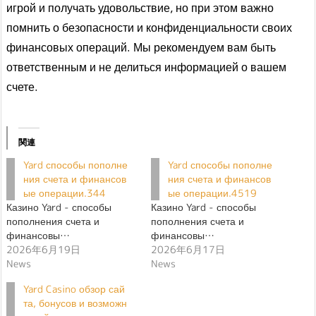
игрой и получать удовольствие, но при этом важно
помнить о безопасности и конфиденциальности своих
финансовых операций. Мы рекомендуем вам быть
ответственным и не делиться информацией о вашем
счете.
関連
Yard способы пополне
Yard способы пополне
ния счета и финансов
ния счета и финансов
ые операции.344
ые операции.4519
Казино Yard - способы
Казино Yard - способы
пополнения счета и
пополнения счета и
финансовы…
финансовы…
2026年6月19日
2026年6月17日
News
News
Yard Casino обзор сай
та, бонусов и возможн