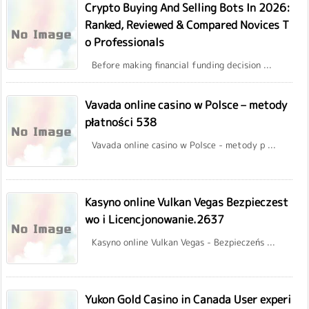
Crypto Buying And Selling Bots In 2026:
Ranked, Reviewed & Compared Novices T
o Professionals
Before making financial funding decision ...
Vavada online casino w Polsce – metody
płatności 538
Vavada online casino w Polsce - metody p ...
Kasyno online Vulkan Vegas Bezpieczest
wo i Licencjonowanie.2637
Kasyno online Vulkan Vegas - Bezpieczeńs ...
Yukon Gold Casino in Canada User experi