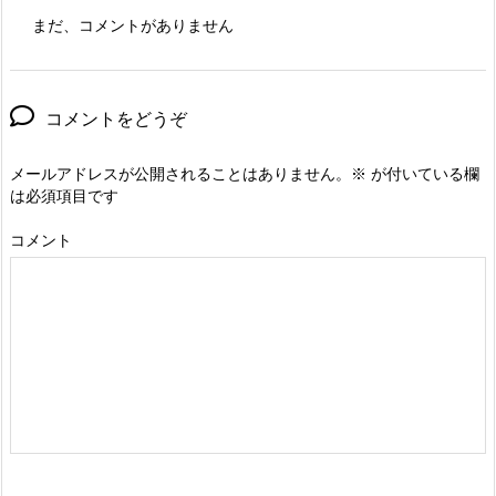
まだ、コメントがありません
コメントをどうぞ
メールアドレスが公開されることはありません。
※
が付いている欄
は必須項目です
コメント