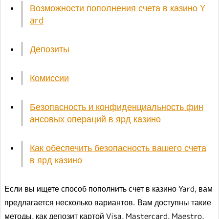
Возможности пополнения счета в казино Y
ard
Депозиты
Комиссии
Безопасность и конфиденциальность фин
ансовых операций в ярд казино
Как обеспечить безопасность вашего счета
в ярд казино
Если вы ищете способ пополнить счет в казино Yard, вам
предлагается несколько вариантов. Вам доступны такие
методы, как депозит картой Visa, Mastercard, Maestro,