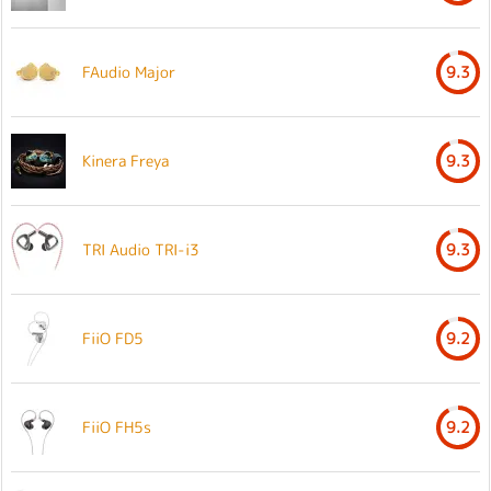
FAudio Major
9.3
Kinera Freya
9.3
TRI Audio TRI-i3
9.3
FiiO FD5
9.2
FiiO FH5s
9.2