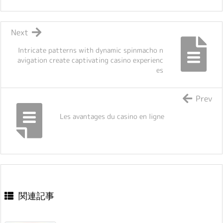
Next
Intricate patterns with dynamic spinmacho n
avigation create captivating casino experienc
es
Prev
Les avantages du casino en ligne
関連記事