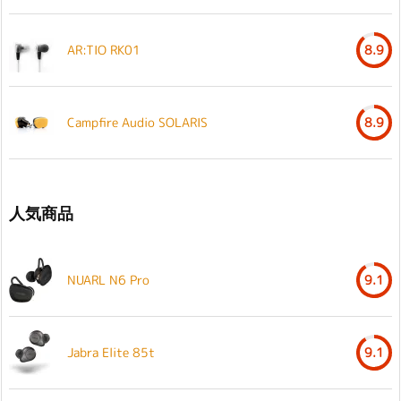
AR:TIO RK01
8.9
Campfire Audio SOLARIS
8.9
人気商品
NUARL N6 Pro
9.1
Jabra Elite 85t
9.1