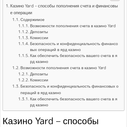
Казино Yard – способы пополнения счета и финансовы
е операции
Содержимое
Возможности пополнения счета в казино Yard
Депозиты
Комиссии
Безопасность и конфиденциальность финансо
вых операций в ярд казино
Как обеспечить безопасность вашего счета в я
рд казино
Возможности пополнения счета в казино Yard
Депозиты
Комиссии
Безопасность и конфиденциальность финансовых о
пераций в ярд казино
Как обеспечить безопасность вашего счета в я
рд казино
Казино Yard – способы