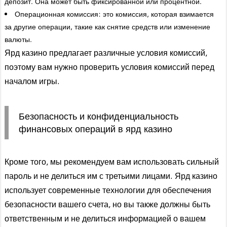
депозит. Она может быть фиксированной или процентной.
Операционная комиссия: это комиссия, которая взимается
за другие операции, такие как снятие средств или изменение
валюты.
Ярд казино предлагает различные условия комиссий,
поэтому вам нужно проверить условия комиссий перед
началом игры.
Безопасность и конфиденциальность
финансовых операций в ярд казино
Кроме того, мы рекомендуем вам использовать сильный
пароль и не делиться им с третьими лицами. Ярд казино
использует современные технологии для обеспечения
безопасности вашего счета, но вы также должны быть
ответственным и не делиться информацией о вашем