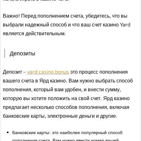
Важно! Перед пополнением счета, убедитесь, что вы
выбрали надежный способ и что ваш счет казино Yard
является действительным.
Депозиты
Депозит –
yard casino bonus
это процесс пополнения
вашего счета в Ярд казино. Вам нужно выбрать способ
пополнения, который вам удобен, и внести сумму,
которую вы хотите положить на свой счет. Ярд казино
предлагает несколько способов пополнения, включая
банковские карты, электронные деньги и другие.
Банковские карты: это наиболее популярный способ
пополнения счета. Вам нужно ввести номер вашей