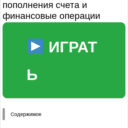
пополнения счета и
финансовые операции
ИГРАТ
Ь
Содержимое