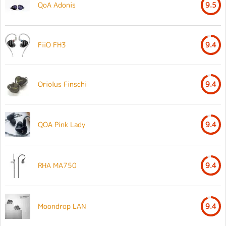
QoA Adonis
9.5
FiiO FH3
9.4
Oriolus Finschi
9.4
QOA Pink Lady
9.4
RHA MA750
9.4
Moondrop LAN
9.4