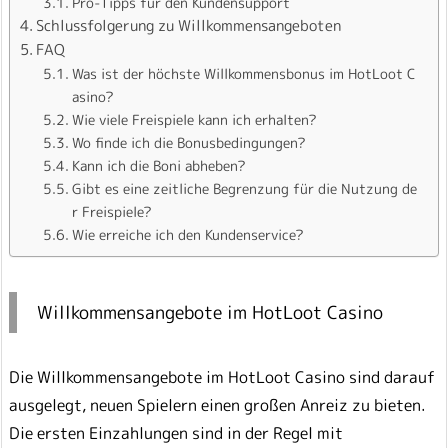
Pro-Tipps für den Kundensupport
Schlussfolgerung zu Willkommensangeboten
FAQ
Was ist der höchste Willkommensbonus im HotLoot C
asino?
Wie viele Freispiele kann ich erhalten?
Wo finde ich die Bonusbedingungen?
Kann ich die Boni abheben?
Gibt es eine zeitliche Begrenzung für die Nutzung de
r Freispiele?
Wie erreiche ich den Kundenservice?
Willkommensangebote im HotLoot Casino
Die Willkommensangebote im HotLoot Casino sind darauf
ausgelegt, neuen Spielern einen großen Anreiz zu bieten.
Die ersten Einzahlungen sind in der Regel mit