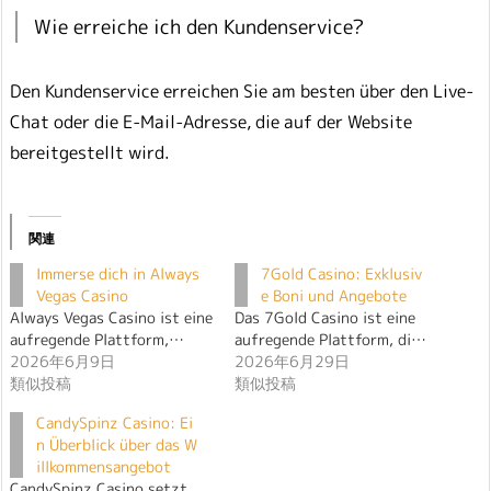
Wie erreiche ich den Kundenservice?
Den Kundenservice erreichen Sie am besten über den Live-
Chat oder die E-Mail-Adresse, die auf der Website
bereitgestellt wird.
関連
Immerse dich in Always
7Gold Casino: Exklusiv
Vegas Casino
e Boni und Angebote
Always Vegas Casino ist eine
Das 7Gold Casino ist eine
aufregende Plattform,…
aufregende Plattform, di…
2026年6月9日
2026年6月29日
類似投稿
類似投稿
CandySpinz Casino: Ei
n Überblick über das W
illkommensangebot
CandySpinz Casino setzt