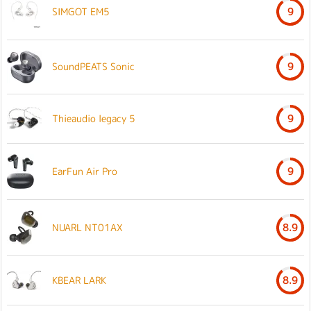
SIMGOT EM5
9
SoundPEATS Sonic
9
Thieaudio legacy 5
9
EarFun Air Pro
9
NUARL NT01AX
8.9
KBEAR LARK
8.9