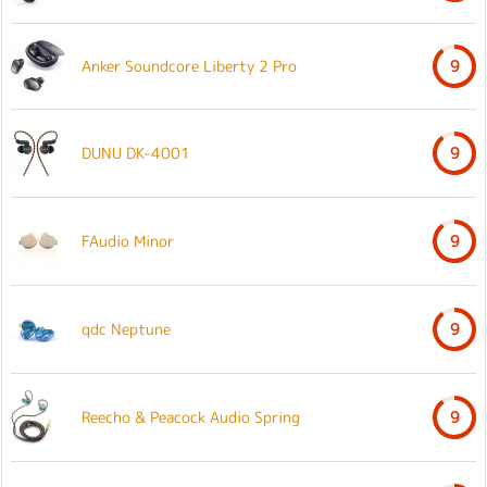
Anker Soundcore Liberty 2 Pro
9
DUNU DK-4001
9
FAudio Minor
9
qdc Neptune
9
Reecho & Peacock Audio Spring
9