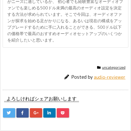
がニーズに適しているか、 初心者でも経験豊富なオーディオフ
ァンでも楽しめる500ドル未満の最高のオーディオ設定を決定
する方法が求められています。そこで今回は、オーディオファ
ンが探求を始める足がかりになる、あるいは現在の構成をアッ
プグレードするために手に入れることができる、500ドル以下
の価格帯で最高のおすすめオーディオセットアップのいくつか
を紹介したいと思います。
uncategorized
Posted by
audio-reviewer
よろしければシェアお願いします