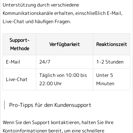
Unterstützung durch verschiedene
Kommunikationskanäle erhalten, einschließlich E-Mail,
Live-Chat und häufigen Fragen.
Support-
Verfügbarkeit
Reaktionszeit
Methode
E-Mail
24/7
1-2 Stunden
Täglich von 10:00 bis
Unter 5
Live-Chat
22:00 Uhr
Minuten
Pro-Tipps für den Kundensupport
Wenn Sie den Support kontaktieren, halten Sie Ihre
Kontoinformationen bereit, um eine schnellere