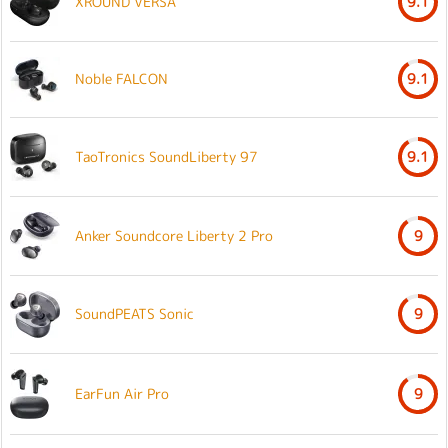
XROUND VERSA
9.1
Noble FALCON
9.1
TaoTronics SoundLiberty 97
9.1
Anker Soundcore Liberty 2 Pro
9
SoundPEATS Sonic
9
EarFun Air Pro
9