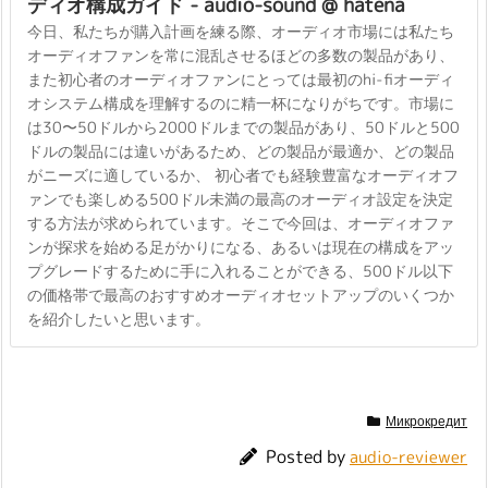
ディオ構成ガイド - audio-sound @ hatena
今日、私たちが購入計画を練る際、オーディオ市場には私たち
オーディオファンを常に混乱させるほどの多数の製品があり、
また初心者のオーディオファンにとっては最初のhi-fiオーディ
オシステム構成を理解するのに精一杯になりがちです。市場に
は30〜50ドルから2000ドルまでの製品があり、50ドルと500
ドルの製品には違いがあるため、どの製品が最適か、どの製品
がニーズに適しているか、 初心者でも経験豊富なオーディオフ
ァンでも楽しめる500ドル未満の最高のオーディオ設定を決定
する方法が求められています。そこで今回は、オーディオファ
ンが探求を始める足がかりになる、あるいは現在の構成をアッ
プグレードするために手に入れることができる、500ドル以下
の価格帯で最高のおすすめオーディオセットアップのいくつか
を紹介したいと思います。
Микрокредит
Posted by
audio-reviewer