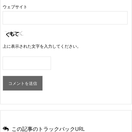
ウェブサイト
上に表示された文字を入力してください。
この記事のトラックバックURL