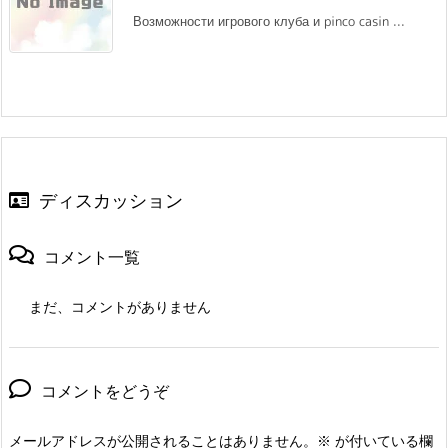
Возможности игрового клуба и pinco casin ...
ディスカッション
コメント一覧
まだ、コメントがありません
コメントをどうぞ
メールアドレスが公開されることはありません。
※
が付いている欄