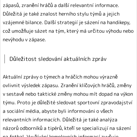
zápasů, zranění hráčů a další relevantní informace.
Důležitá je také znalost herního stylu týmů a jejich
vzájemné bilance. Další strategií je sázení na handikepy,
což umožňuje sázet na tým, který má určitou výhodu nebo
nevýhodu v zápase.
Důležitost sledování aktuálních zpráv
Aktuální zprávy o týmech a hráčích mohou výrazně
ovlivnit výsledek zápasu. Zranění klíčových hráčů, změny
v sestavě nebo taktické změny mohou mít dopad na výkon
týmu. Proto je důležité sledovat sportovní zpravodajství
a sociální média, abyste byli informováni o všech
relevantních informacích. Důležitá je také analýza
názorů odborníků a tipérů, kteří se specializují na sázení
na fotbal. Využívání komplexních informací zvyšuje