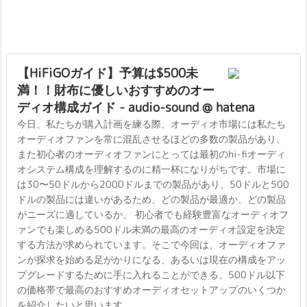
【HiFiGOガイド】予算は$500未
満！！財布に優しいおすすめのオー
ディオ構成ガイド - audio-sound @ hatena
今日、私たちが購入計画を練る際、オーディオ市場には私たち
オーディオファンを常に混乱させるほどの多数の製品があり、
また初心者のオーディオファンにとっては最初のhi-fiオーディ
オシステム構成を理解するのに精一杯になりがちです。市場に
は30〜50ドルから2000ドルまでの製品があり、50ドルと500
ドルの製品には違いがあるため、どの製品が最適か、どの製品
がニーズに適しているか、 初心者でも経験豊富なオーディオフ
ァンでも楽しめる500ドル未満の最高のオーディオ設定を決定
する方法が求められています。そこで今回は、オーディオファ
ンが探求を始める足がかりになる、あるいは現在の構成をアッ
プグレードするために手に入れることができる、500ドル以下
の価格帯で最高のおすすめオーディオセットアップのいくつか
を紹介したいと思います。