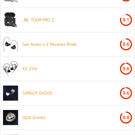
JBL TOUR PRO 2
8.1
See Audio x Z Reviews Rinko
8.6
KZ ZVX
9.6
SIMGOT EA500
9.6
QOA Gimlet
8.8