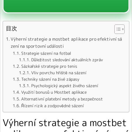
目次
Výherní strategie a mostbet aplikace pro efektivní sá
zení na sportovní události
Strategie sázení na fotbal
Důležitost sledování aktuálních zpráv
Sázkařské strategie pro tenis
Vliv povrchu hřiště na sázení
Techniky sázení na živé zápasy
Psychologický aspekt živého sázení
Využití bonusů u Mostbet aplikace
Alternativní platební metody a bezpečnost
Řízení rizik a zodpovědné sázení
Výherní strategie a mostbet