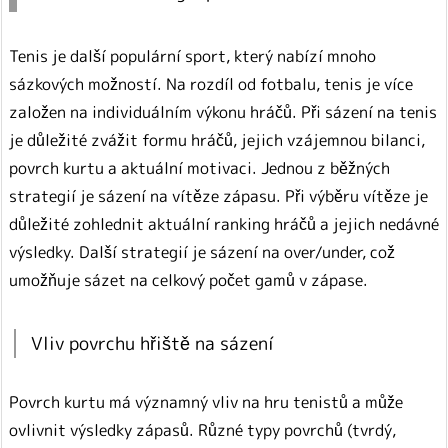
Tenis je další populární sport, který nabízí mnoho
sázkových možností. Na rozdíl od fotbalu, tenis je více
založen na individuálním výkonu hráčů. Při sázení na tenis
je důležité zvážit formu hráčů, jejich vzájemnou bilanci,
povrch kurtu a aktuální motivaci. Jednou z běžných
strategií je sázení na vítěze zápasu. Při výběru vítěze je
důležité zohlednit aktuální ranking hráčů a jejich nedávné
výsledky. Další strategií je sázení na over/under, což
umožňuje sázet na celkový počet gamů v zápase.
Vliv povrchu hřiště na sázení
Povrch kurtu má významný vliv na hru tenistů a může
ovlivnit výsledky zápasů. Různé typy povrchů (tvrdý,