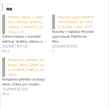
関連
Výherní_šance_s_most
Mostbet sportsbook N
bet_nabízejí_skvělou_
ové možnosti pro česk
zábavu_a_moderní_pří
é sázkaře v roce 2023
stup_k_on
Novinky v nabídce Mostbet
Výherní šance s mostbet
sportsbook Platforma
nabízejí skvělou zábavu a …
Mos…
2026年7月31日
2026年6月26日
Post
1
Komplexní_přehled_str
ategií_okolo_22bet_pr
o_zkušené_hráče_a_no
váčky
Komplexní přehled strategií
okolo 22bet pro zkušen…
2026年6月25日
Post