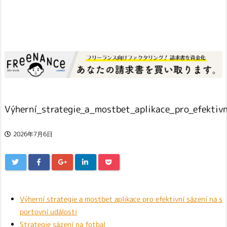
Výherní_strategie_a_mostbet_aplikace_pro_efektiv
2026年7月6日
Výherní strategie a mostbet aplikace pro efektivní sázení na s
portovní události
Strategie sázení na fotbal