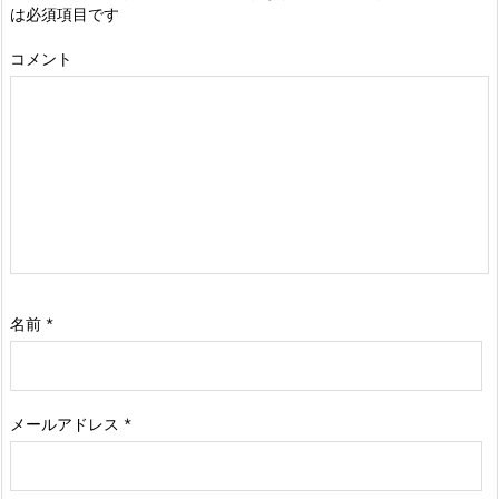
は必須項目です
コメント
名前
*
メールアドレス
*