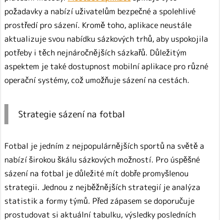
požadavky a nabízí uživatelům bezpečné a spolehlivé
prostředí pro sázení. Kromě toho, aplikace neustále
aktualizuje svou nabídku sázkových trhů, aby uspokojila
potřeby i těch nejnáročnějších sázkařů. Důležitým
aspektem je také dostupnost mobilní aplikace pro různé
operační systémy, což umožňuje sázení na cestách.
Strategie sázení na fotbal
Fotbal je jedním z nejpopulárnějších sportů na světě a
nabízí širokou škálu sázkových možností. Pro úspěšné
sázení na fotbal je důležité mít dobře promyšlenou
strategii. Jednou z nejběžnějších strategií je analýza
statistik a formy týmů. Před zápasem se doporučuje
prostudovat si aktuální tabulku, výsledky posledních