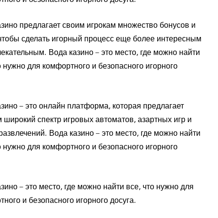
азино предлагает своим игрокам множество бонусов и
 чтобы сделать игорный процесс еще более интересным
екательным. Вода казино – это место, где можно найти
о нужно для комфортного и безопасного игорного
азино – это онлайн платформа, которая предлагает
м широкий спектр игровых автоматов, азартных игр и
развлечений. Вода казино – это место, где можно найти
о нужно для комфортного и безопасного игорного
зино – это место, где можно найти все, что нужно для
ного и безопасного игорного досуга.