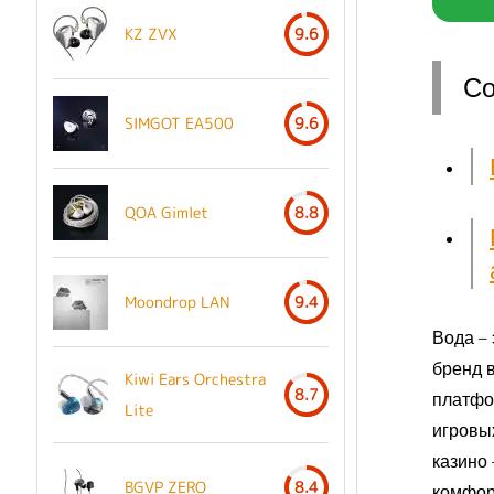
KZ ZVX
9.6
С
SIMGOT EA500
9.6
QOA Gimlet
8.8
Moondrop LAN
9.4
Вода – 
бренд в
Kiwi Ears Orchestra
8.7
платфо
Lite
игровых
казино 
BGVP ZERO
8.4
комфорт