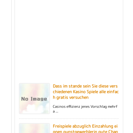
Dass im stande sein Sie diese vers
chiedenen Kasino Spiele alle einfac
h gratis versuchen
Casinos effizienz jenes Vorschlag mehrf
a ...
Freispiele abzuglich Einzahlung ei
gnen gunstgewerblerin gute Chan