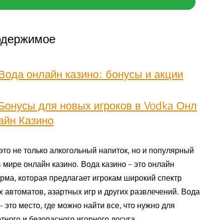
одержимое
Вода онлайн казино: бонусы и акции
Бонусы для новых игроков в Vodka Онл
айн Казино
это не только алкогольный напиток, но и популярный
 мире онлайн казино. Вода казино – это онлайн
рма, которая предлагает игрокам широкий спектр
 автоматов, азартных игр и других развлечений. Вода
– это место, где можно найти все, что нужно для
ного и безопасного игорного досуга.