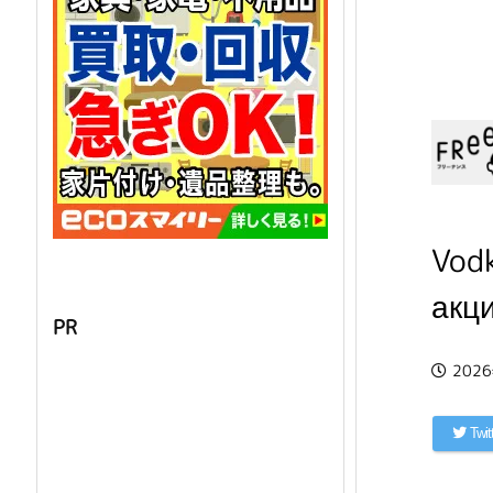
Vod
акц
PR
202
Twit