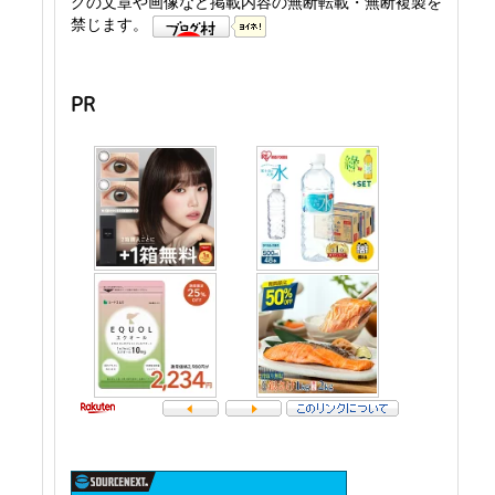
グの文章や画像など掲載内容の無断転載・無断複製を
禁じます。
PR