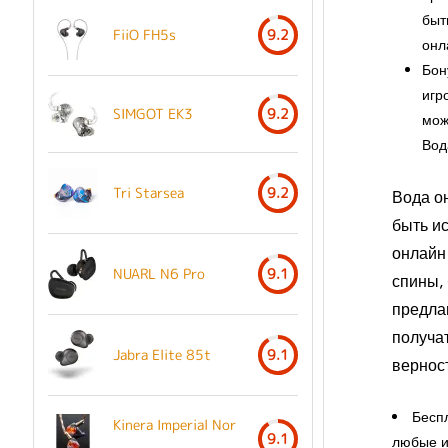
быт
FiiO FH5s
9.2
онл
Бон
игр
SIMGOT EK3
9.2
мож
Вод
Tri Starsea
9.2
Вода он
быть и
онлайн
NUARL N6 Pro
9.1
спины,
предла
получа
Jabra Elite 85t
9.1
вернос
Беспл
Kinera Imperial Nor
9.1
любые и