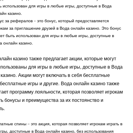
ь использован для игры в любые игры, доступные в Вода
айн казино.
ус за рефералов – это бонус, который предоставляется
окам за приглашение друзей в Вода онлайн казино. Это бонус
ет быть использован для игры в любые игры, доступные в
а онлайн казино.
лайн казино также предлагает акции, которые могут
спользованы для игры в любые игры, доступные в Вода
 казино. Акции могут включать в себя бесплатные
 бесплатные игры и другие. Вода онлайн казино также
гает программу лояльности, которая позволяет игрокам
ть бонусы и преимущества за их постоянство и
ть.
атные спины – это акция, которая позволяет игрокам играть в
гры, доступные в Вода онлайн казино, без использования