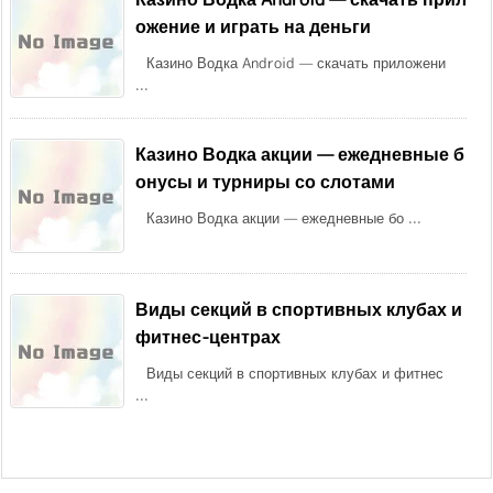
ожение и играть на деньги
Казино Водка Android — скачать приложени
...
Казино Водка акции — ежедневные б
онусы и турниры со слотами
Казино Водка акции — ежедневные бо ...
Виды секций в спортивных клубах и
фитнес-центрах
Виды секций в спортивных клубах и фитнес
...