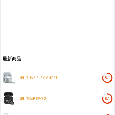
最新商品
JBL TUNE FLEX GHOST
8.1
JBL TOUR PRO 2
8.1