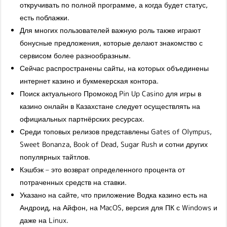
откручивать по полной программе, а когда будет статус,
есть поблажки.
Для многих пользователей важную роль также играют
бонусные предложения, которые делают знакомство с
сервисом более разнообразным.
Сейчас распространены сайты, на которых объединены
интернет казино и букмекерская контора.
Поиск актуального Промокод Pin Up Casino для игры в
казино онлайн в Казахстане следует осуществлять на
официальных партнёрских ресурсах.
Среди топовых релизов представлены Gates of Olympus,
Sweet Bonanza, Book of Dead, Sugar Rush и сотни других
популярных тайтлов.
Кэшбэк – это возврат определенного процента от
потраченных средств на ставки.
Указано на сайте, что приложение Водка казино есть на
Андроид, на Айфон, на MacOS, версия для ПК с Windows и
даже на Linux.