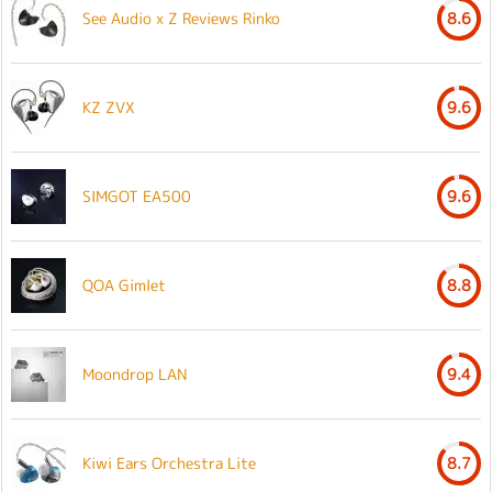
See Audio x Z Reviews Rinko
8.6
KZ ZVX
9.6
SIMGOT EA500
9.6
QOA Gimlet
8.8
Moondrop LAN
9.4
Kiwi Ears Orchestra Lite
8.7