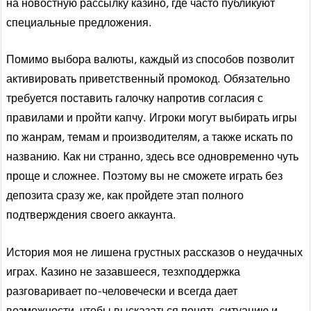
на новостную рассылку казино, где часто публикуют
специальные предложения.
Помимо выбора валюты, каждый из способов позволит
активировать приветственный промокод. Обязательно
требуется поставить галочку напротив согласия с
правилами и пройти капчу. Игроки могут выбирать игры
по жанрам, темам и производителям, а также искать по
названию. Как ни странно, здесь все одновременно чуть
проще и сложнее. Поэтому вы не сможете играть без
депозита сразу же, как пройдете этап полного
подтверждения своего аккаунта.
История моя не лишена грустных рассказов о неудачных
играх. Казино не зазавшееся, тезхподдержка
разговаривает по-человечески и всегда дает
возможности, чтобы высказаться понять ситуацию и