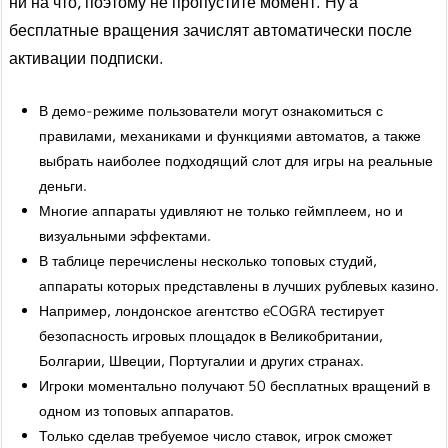
ни на что, поэтому не пропустите момент. Ну а
бесплатные вращения зачислят автоматически после
активации подписки.
В демо-режиме пользователи могут ознакомиться с
правилами, механиками и функциями автоматов, а также
выбрать наиболее подходящий слот для игры на реальные
деньги.
Многие аппараты удивляют не только геймплеем, но и
визуальными эффектами.
В таблице перечислены несколько топовых студий,
аппараты которых представлены в лучших рублевых казино.
Например, лондонское агентство eCOGRA тестирует
безопасность игровых площадок в Великобритании,
Болгарии, Швеции, Португалии и других странах.
Игроки моментально получают 50 бесплатных вращений в
одном из топовых аппаратов.
Только сделав требуемое число ставок, игрок сможет