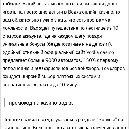
таблице. Акций не так много, но если вы зашли долго
играть на настоящие деньги в Водка онлайн казино, то
вам обязательно нужно знать, что есть программа
лояльности. Вас ждет путешествие по лестнице из 10
статусов аккаунта, где на каждом шагу подарят
уникальные бонусы (бездепозитные и на депозит).
Удобный стильный официальный сайт Vodka casino
предлагает больше 9000 автоматов, 150% к первому
пополнению и 300 фриспинов без вейджера. Гемблеров
ожидает широкий выбор платежных систем и
оперативные выплаты до 10 минут.
промокод на казино водка
Полные правила всегда указаны в разделе “Бонусы” на
сайте казино. Большинство азартных развлечений давно