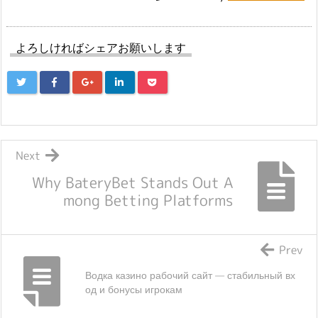
よろしければシェアお願いします
Next
Why BateryBet Stands Out A
mong Betting Platforms
Prev
Водка казино рабочий сайт — стабильный вх
од и бонусы игрокам