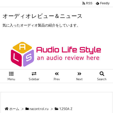
RSS
Feedly
オーディオレビュー＆ニュース
気に入ったオーディオ製品の紹介をしています。
Menu
Sidebar
Prev
Next
Search
ホーム
>
nacontrol.ru
>
1250A Z