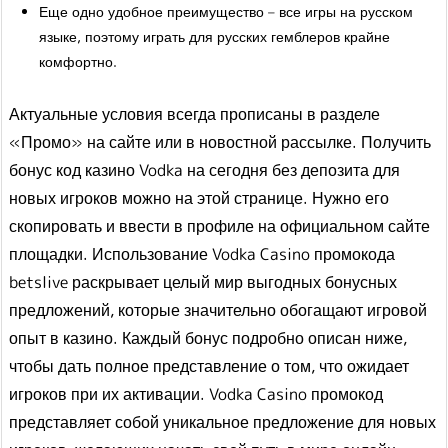
Еще одно удобное преимущество – все игры на русском
языке, поэтому играть для русских гемблеров крайне
комфортно.
Актуальные условия всегда прописаны в разделе
«Промо» на сайте или в новостной рассылке. Получить
бонус код казино Vodka на сегодня без депозита для
новых игроков можно на этой странице. Нужно его
скопировать и ввести в профиле на официальном сайте
площадки. Использование Vodka Casino промокода
betslive раскрывает целый мир выгодных бонусных
предложений, которые значительно обогащают игровой
опыт в казино. Каждый бонус подробно описан ниже,
чтобы дать полное представление о том, что ожидает
игроков при их активации. Vodka Casino промокод
представляет собой уникальное предложение для новых