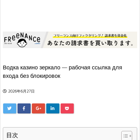
Водка казино зеркало — рабочая ссылка для
входа без блокировок
2026年6月27日
目次