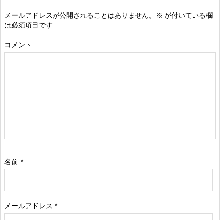
メールアドレスが公開されることはありません。
※
が付いている欄
は必須項目です
コメント
名前
*
メールアドレス
*