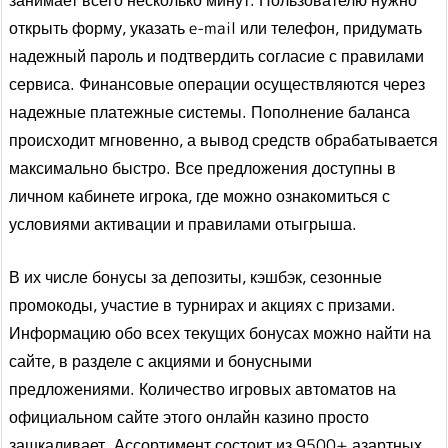
открыть форму, указать e-mail или телефон, придумать
надежный пароль и подтвердить согласие с правилами
сервиса. Финансовые операции осуществляются через
надежные платежные системы. Пополнение баланса
происходит мгновенно, а вывод средств обрабатывается
максимально быстро. Все предложения доступны в
личном кабинете игрока, где можно ознакомиться с
условиями активации и правилами отыгрыша.
В их числе бонусы за депозиты, кэшбэк, сезонные
промокоды, участие в турнирах и акциях с призами.
Информацию обо всех текущих бонусах можно найти на
сайте, в разделе с акциями и бонусными
предложениями. Количество игровых автоматов на
официальном сайте этого онлайн казино просто
зашкаливает. Ассортимент состоит из 9500+ азартных