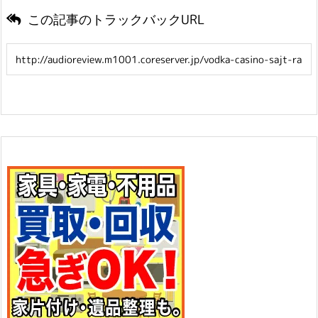
この記事のトラックバックURL