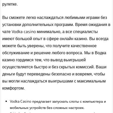
рулетке.
Вы сможете легко наслаждаться любимыми играми без
установки дополнительных программ. Время ожидания в
чате Vodka casino минимально, а все специалисты
имеют большой опыт в сфере онлайн казино. Вы всегда
можете быть уверены, что получите качественное
обслуживание и решение любого вопроса. Мы в Водка
казино гордимся тем, что вывод выигрышей
осуществляется быстро и без скрытых комиссий. Ваши
деньги будут переведены безопасно и вовремя, чтобы
вы могли наслаждаться выигрышами с максимальным
комфортом.
Vodka Casino предлагает запускать слоты с компьютера и
мобильных устройств без сложных настроек.