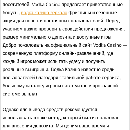
посетителей. Vodka Casino предлагает приветственные
бонусы,
водка казино зеркало
фриспины и сезонные
акции для новых и постоянных пользователей. Перед
участием важно проверить срок действия предложения,
размер минимального депозита и доступные игры.
Добро пожаловать на официальный сайт Vodka Casino —
современную платформу онлайн-развлечений, где
каждый игрок может испытать удачу и получить
реальные выигрыши. Водка Казино известно среди
пользователей благодаря стабильной работе сервиса,
большому каталогу игровых автоматов и прозрачной
системе выплат.
Однако для вывода средств рекомендуется
использовать тот же метод, который был использован
для внесения депозита. Мы ценим ваше время и