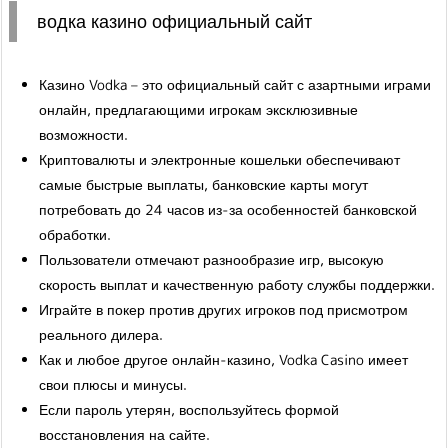
водка казино официальный сайт
Казино Vodka – это официальный сайт с азартными играми
онлайн, предлагающими игрокам эксклюзивные
возможности.
Криптовалюты и электронные кошельки обеспечивают
самые быстрые выплаты, банковские карты могут
потребовать до 24 часов из-за особенностей банковской
обработки.
Пользователи отмечают разнообразие игр, высокую
скорость выплат и качественную работу службы поддержки.
Играйте в покер против других игроков под присмотром
реального дилера.
Как и любое другое онлайн-казино, Vodka Casino имеет
свои плюсы и минусы.
Если пароль утерян, воспользуйтесь формой
восстановления на сайте.