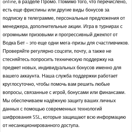
online, в разделе Промо. Помимо того, что перечислено,
есть еще фриспины или другие виды бонусов за
подписку в телеграмме, персональные предложения от
менеджера, дополнительные акции. Игра в турнирах с
огромными призовыми и прогрессивный джекпот от
Водка Бет – это еще одни мега-призы для счастливчиков.
Проверяйте регулярно соцсети, почту, а также не
стесняйтесь попросить техническую поддержку на
предмет новых, индивидуальных бонусов именно для
вашего аккаунта. Наша служба поддержки работает
круглосуточно, чтобы помочь вам решить любые
вопросы, связанные с игрой, бонусами или финансами.
Мы обеспечиваем надёжную защиту ваших личных
данных с помощью современных технологий
шифрования SSL, которые защищают всю информацию
от несанкционированного доступа.