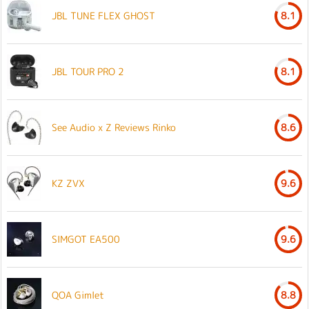
JBL TUNE FLEX GHOST
8.1
JBL TOUR PRO 2
8.1
See Audio x Z Reviews Rinko
8.6
KZ ZVX
9.6
SIMGOT EA500
9.6
QOA Gimlet
8.8