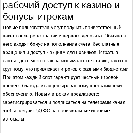
рабочий доступ к казино и
бонусы игрокам
Новые пользователи могут получить приветственный
пакет после регистрации и первого депозита. Обычно в
него входят бонус на пополнение счета, бесплатные
вращения и доступ к акциям для новичков. Играть в
слоты здесь можно как на минимальные ставки, так и по-
крупному, что привлекает игроков с разными бюджетами.
При этом каждый слот гарантирует честный игровой
процесс благодаря лицензированному программному
обеспечению. Новым игрокам предлагается
зарегистрироваться и подписаться на телеграмм канал,
чтобы получит 50 ФС на произвольные игровые
автоматы.