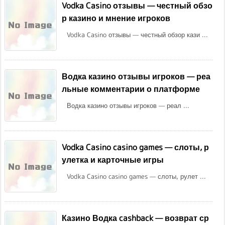
Vodka Casino отзывы — честный обзо
р казино и мнение игроков
Vodka Casino отзывы — честный обзор кази ...
Водка казино отзывы игроков — реа
льные комментарии о платформе
Водка казино отзывы игроков — реал ...
Vodka Casino casino games — слоты, р
улетка и карточные игры
Vodka Casino casino games — слоты, рулет ...
Казино Водка cashback — возврат ср