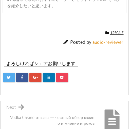
を紹介したいと思います。
1250A Z
Posted by
audio-reviewer
よろしければシェアお願いします
Next
Vodka Casino отзывы — честный обзор казин
о и мнение игроков