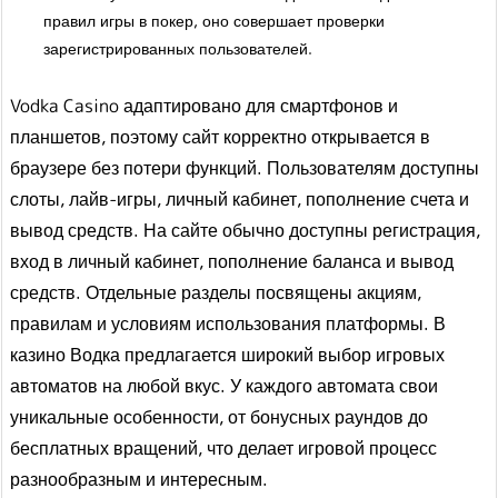
правил игры в покер, оно совершает проверки
зарегистрированных пользователей.
Vodka Casino адаптировано для смартфонов и
планшетов, поэтому сайт корректно открывается в
браузере без потери функций. Пользователям доступны
слоты, лайв-игры, личный кабинет, пополнение счета и
вывод средств. На сайте обычно доступны регистрация,
вход в личный кабинет, пополнение баланса и вывод
средств. Отдельные разделы посвящены акциям,
правилам и условиям использования платформы. В
казино Водка предлагается широкий выбор игровых
автоматов на любой вкус. У каждого автомата свои
уникальные особенности, от бонусных раундов до
бесплатных вращений, что делает игровой процесс
разнообразным и интересным.