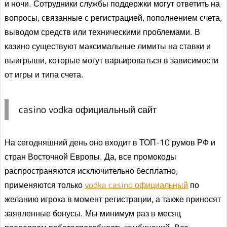
и ночи. Сотрудники службы поддержки могут ответить на
вопросы, связанные с регистрацией, пополнением счета,
выводом средств или техническими проблемами. В
казино существуют максимальные лимиты на ставки и
выигрыши, которые могут варьироваться в зависимости
от игры и типа счета.
casino vodka официальный сайт
На сегодняшний день оно входит в ТОП-10 румов РФ и
стран Восточной Европы. Да, все промокоды
распространяются исключительно бесплатно,
применяются только
vodka casino официальный
по
желанию игрока в момент регистрации, а также приносят
заявленные бонусы. Мы минимум раз в месяц