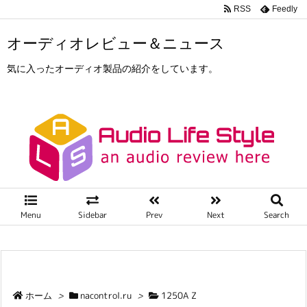
RSS
Feedly
オーディオレビュー＆ニュース
気に入ったオーディオ製品の紹介をしています。
Menu
Sidebar
Prev
Next
Search
ホーム
>
nacontrol.ru
>
1250A Z