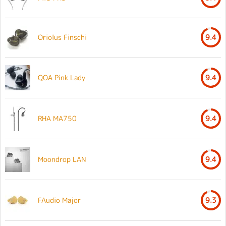
Oriolus Finschi
9.4
QOA Pink Lady
9.4
RHA MA750
9.4
Moondrop LAN
9.4
FAudio Major
9.3