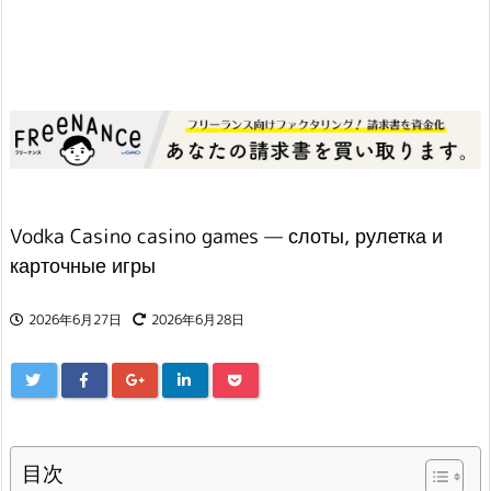
Vodka Casino casino games — слоты, рулетка и
карточные игры
2026年6月27日
2026年6月28日
目次