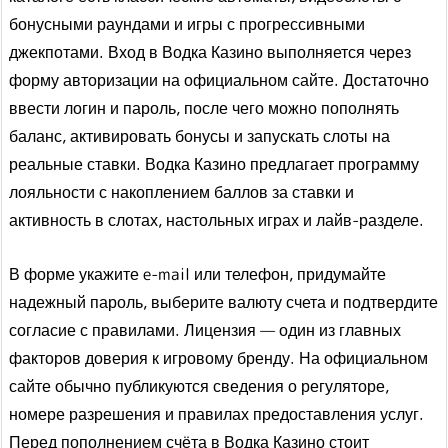
бонусными раундами и игры с прогрессивными
джекпотами. Вход в Водка Казино выполняется через
форму авторизации на официальном сайте. Достаточно
ввести логин и пароль, после чего можно пополнять
баланс, активировать бонусы и запускать слоты на
реальные ставки. Водка Казино предлагает программу
лояльности с накоплением баллов за ставки и
активность в слотах, настольных играх и лайв-разделе.
В форме укажите e-mail или телефон, придумайте
надежный пароль, выберите валюту счета и подтвердите
согласие с правилами. Лицензия — один из главных
факторов доверия к игровому бренду. На официальном
сайте обычно публикуются сведения о регуляторе,
номере разрешения и правилах предоставления услуг.
Перед пополнением счёта в Водка Казино стоит