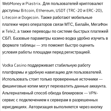
WebMoney и Piastrix. Для пользователей криптовалют
доступны Bitcoin, Ethereum, USDT (TRC-20 и ERC-20),
Litecoin и Dogecoin. Также работают мобильные
платежи через операторов связи МТС, Билайн, МегаФон
и Tele2, а также переводы по системе быстрых платежей
СБП. Базовые параметры казино водка удобно изучить в
формате таблицы — это поможет быстро оценить
условия работы площадки перед регистрацией.
Vodka Casino поддерживает стабильную работу
платформы и удобную навигацию для пользователей.
Использовать стоит только проверенные источники —
фишинговые копии могут перехватить данные аккаунта.
Альтернативный способ обхода блокировок — VPN-
сервис с подключением к серверам в разрешенных
юрисдикциях. Авторизация выполняется через кнопку