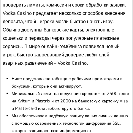
проверить лимиты, комиссии и сроки обработки заявки.
Vodka Casino предлагает несколько способов внесения
депозита, чтобы игроки могли быстро начать игру.
Обычно доступны банковские карты, электронные
кошельки и переводы через популярные платёжные
сервисы. В мире онлайн-гемблинга появился новый
игрок, быстро завоевавший доверие любителей
азартных развлечений – Vodka Casino.
Ниже представлена таблица с рабочими промокодами и
бонусами, которые они активируют.
Минимальный лимит на получение средств – от 2500 тенге
на Kvitum и Piastrix и от 2000 на банковскую карточку Visa
и Mastercard или любого другого банка.
Мы обеспечиваем надёжную защиту ваших личных данных
с помощью современных технологий шифрования SSL,
которые защищают всю информацию от