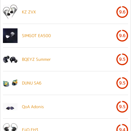
KZ ZVX
9.6
SIMGOT EA500
9.6
BQEYZ Summer
9.5
DUNU SA6
9.5
QoA Adonis
9.5
FiiO FH3
9.4