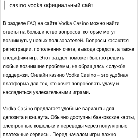
casino vodka официальный сайт
В разделе FAQ на сайте Vodka Casino можно найти
ответы на большинство вопросов, которые могут
возникнуть у новых пользователей. Вопросы касаются
регистрации, пополнения счета, вывода средств, а также
специфики игр. Этот раздел поможет быстро решить
любые возникшие проблемы, не обращаясь к службе
поддержки. Онлайн казино Vodka Casino – это удобная
платформа для тех, кто хочет попробовать удачу и
насладиться увлекательными играми.
Vodka Casino предлагает удобные варианты для
депозита и кэшаута. Обычно доступны банковские карты,
электронные кошельки и переводы через популярные
платежные сервисы. Перед началом игры важно