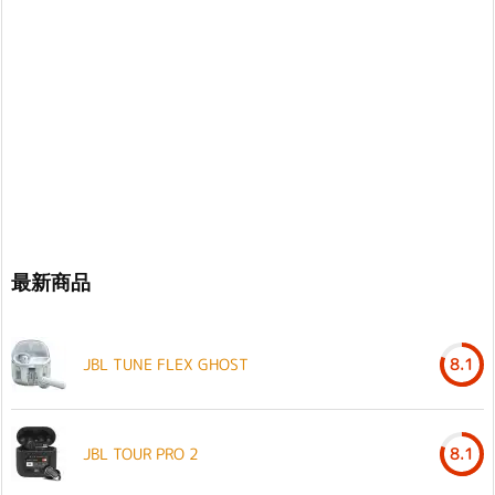
最新商品
JBL TUNE FLEX GHOST
8.1
JBL TOUR PRO 2
8.1