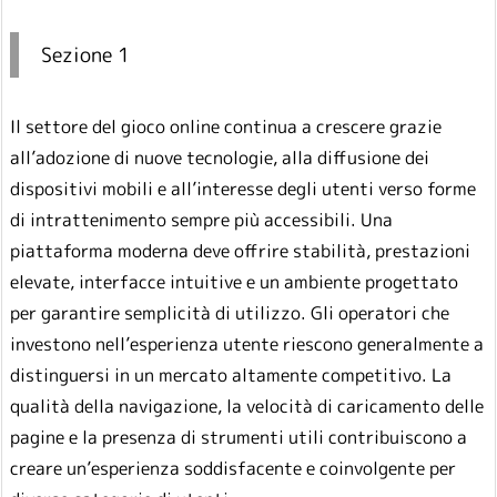
Sezione 1
Il settore del gioco online continua a crescere grazie
all’adozione di nuove tecnologie, alla diffusione dei
dispositivi mobili e all’interesse degli utenti verso forme
di intrattenimento sempre più accessibili. Una
piattaforma moderna deve offrire stabilità, prestazioni
elevate, interfacce intuitive e un ambiente progettato
per garantire semplicità di utilizzo. Gli operatori che
investono nell’esperienza utente riescono generalmente a
distinguersi in un mercato altamente competitivo. La
qualità della navigazione, la velocità di caricamento delle
pagine e la presenza di strumenti utili contribuiscono a
creare un’esperienza soddisfacente e coinvolgente per