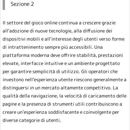
Sezione 2
Il settore del gioco online continua a crescere grazie
all’adozione di nuove tecnologie, alla diffusione dei
dispositivi mobili e all’interesse degli utenti verso forme
di intrattenimento sempre più accessibili. Una
piattaforma moderna deve offrire stabilità, prestazioni
elevate, interfacce intuitive e un ambiente progettato
per garantire semplicità di utilizzo. Gli operatori che
investono nell’esperienza utente riescono generalmente a
distinguersi in un mercato altamente competitivo. La
qualità della navigazione, la velocità di caricamento delle
pagine e la presenza di strumenti utili contribuiscono a
creare un’esperienza soddisfacente e coinvolgente per
diverse categorie di utenti.