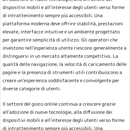
dispositivi mobili e all’interesse degli utenti verso forme
di intrattenimento sempre più accessibili. Una
piattaforma moderna deve offrire stabilità, prestazioni
elevate, interfacce intuitive e un ambiente progettato
per garantire semplicità di utilizzo. Gli operatori che
investono nell’esperienza utente riescono generalmente a
distinguersi in un mercato altamente competitivo. La
qualità della navigazione, la velocità di caricamento delle
pagine e la presenza di strumenti utili contribuiscono a
creare un’esperienza soddisfacente e coinvolgente per
diverse categorie di utenti.
Il settore del gioco online continua a crescere grazie
all’adozione di nuove tecnologie, alla diffusione dei
dispositivi mobili e all’interesse degli utenti verso forme
di intrattenimento sempre più accessibili. Una