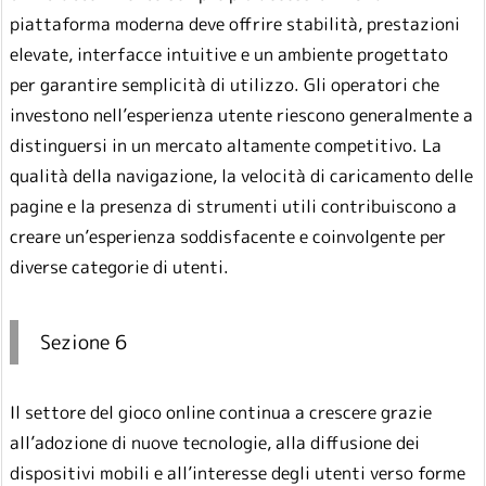
piattaforma moderna deve offrire stabilità, prestazioni
elevate, interfacce intuitive e un ambiente progettato
per garantire semplicità di utilizzo. Gli operatori che
investono nell’esperienza utente riescono generalmente a
distinguersi in un mercato altamente competitivo. La
qualità della navigazione, la velocità di caricamento delle
pagine e la presenza di strumenti utili contribuiscono a
creare un’esperienza soddisfacente e coinvolgente per
diverse categorie di utenti.
Sezione 6
Il settore del gioco online continua a crescere grazie
all’adozione di nuove tecnologie, alla diffusione dei
dispositivi mobili e all’interesse degli utenti verso forme