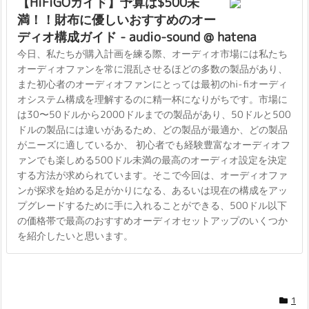
【HiFiGOガイド】予算は$500未
満！！財布に優しいおすすめのオー
ディオ構成ガイド - audio-sound @ hatena
今日、私たちが購入計画を練る際、オーディオ市場には私たち
オーディオファンを常に混乱させるほどの多数の製品があり、
また初心者のオーディオファンにとっては最初のhi-fiオーディ
オシステム構成を理解するのに精一杯になりがちです。市場に
は30〜50ドルから2000ドルまでの製品があり、50ドルと500
ドルの製品には違いがあるため、どの製品が最適か、どの製品
がニーズに適しているか、 初心者でも経験豊富なオーディオフ
ァンでも楽しめる500ドル未満の最高のオーディオ設定を決定
する方法が求められています。そこで今回は、オーディオファ
ンが探求を始める足がかりになる、あるいは現在の構成をアッ
プグレードするために手に入れることができる、500ドル以下
の価格帯で最高のおすすめオーディオセットアップのいくつか
を紹介したいと思います。
1