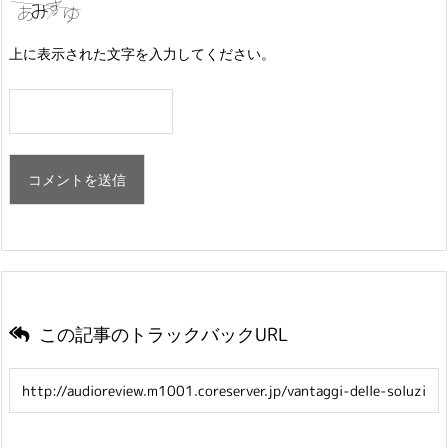
上に表示された文字を入力してください。
この記事のトラックバックURL