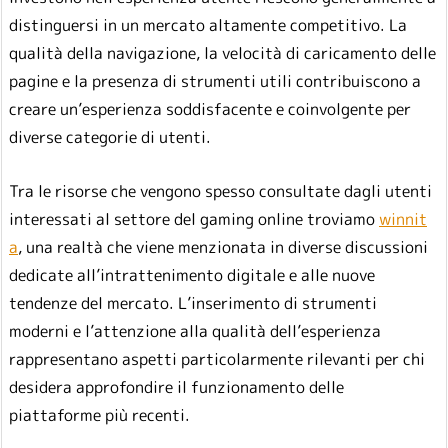
distinguersi in un mercato altamente competitivo. La
qualità della navigazione, la velocità di caricamento delle
pagine e la presenza di strumenti utili contribuiscono a
creare un’esperienza soddisfacente e coinvolgente per
diverse categorie di utenti.
Tra le risorse che vengono spesso consultate dagli utenti
interessati al settore del gaming online troviamo
winnit
a
, una realtà che viene menzionata in diverse discussioni
dedicate all’intrattenimento digitale e alle nuove
tendenze del mercato. L’inserimento di strumenti
moderni e l’attenzione alla qualità dell’esperienza
rappresentano aspetti particolarmente rilevanti per chi
desidera approfondire il funzionamento delle
piattaforme più recenti.