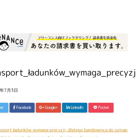
nsport_ładunków_wymaga_precyzji
6年7月3日
ter
Facebook
Google+
LinkedIn
Pocket
nsport ładunków wymaga precyzji, dlatego bandownica do spinan