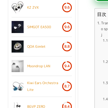
KZ ZVX
9.6
目次
Tra
SIMGOT EA500
9.6
o sp
j
QOA Gimlet
8.8
Moondrop LAN
9.4
Kiwi Ears Orchestra
8.7
Lite
BGVP ZERO
8.4