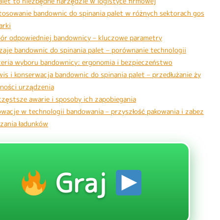
palet to niezbędne narzędzie w logistyce firmowej
tosowanie bandownic do spinania palet w różnych sektorach gos
arki
ór odpowiedniej bandownicy – kluczowe parametry
zaje bandownic do spinania palet – porównanie technologii
teria wyboru bandownicy: ergonomia i bezpieczeństwo
wis i konserwacja bandownic do spinania palet – przedłużanie ży
ności urządzenia
częstsze awarie i sposoby ich zapobiegania
owacje w technologii bandowania – przyszłość pakowania i zabez
czania ładunków
Graj