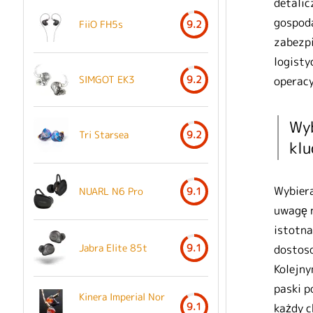
detalic
gospoda
FiiO FH5s
9.2
zabezpi
logisty
SIMGOT EK3
9.2
operacy
Wyb
Tri Starsea
9.2
kl
Wybiera
NUARL N6 Pro
9.1
uwagę n
istotna
Jabra Elite 85t
9.1
dostos
Kolejny
paski p
Kinera Imperial Nor
9.1
każdy c