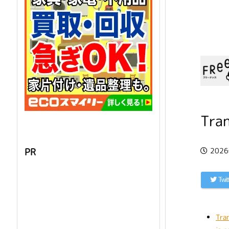
Tra
202
PR
Twit
Tra