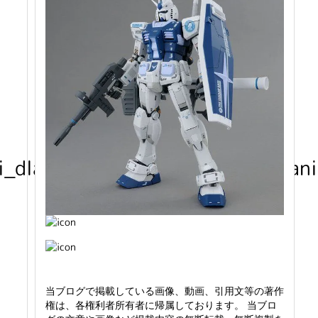
_dlatego_bandownica_do_spinani
当ブログで掲載している画像、動画、引用文等の著作
権は、各権利者所有者に帰属しております。 当ブロ