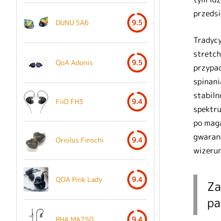
przedsi
DUNU SA6
9.5
Tradycy
stretch
QoA Adonis
9.5
przypad
spinani
stabiln
FiiO FH3
9.4
spektru
po maga
gwaranc
Oriolus Finschi
9.4
wizerun
QOA Pink Lady
9.4
Za
pa
RHA MA750
9.4