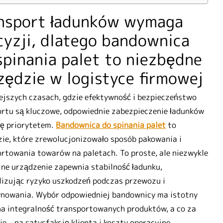
nsport ładunków wymaga
cyzji, dlatego bandownica
spinania palet to niezbędne
zędzie w logistyce firmowej
ejszych czasach, gdzie efektywność i bezpieczeństwo
rtu są kluczowe, odpowiednie zabezpieczenie ładunków
ię priorytetem.
Bandownica do spinania palet
to
ie, które zrewolucjonizowało sposób pakowania i
rtowania towarów na paletach. To proste, ale niezwykle
ne urządzenie zapewnia stabilność ładunku,
izując ryzyko uszkodzeń podczas przewozu i
nowania. Wybór odpowiedniej bandownicy ma istotny
a integralność transportowanych produktów, a co za
ie – na satysfakcję klienta i koszty operacyjne