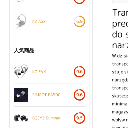
Tra
pre
KZ ASX
6.9
do 
nar
人気商品
W dzisi
transpo
staje s
KZ ZVX
9.6
narzędz
transpo
SIMGOT EA500
9.6
skutecz
minimal
magazy
BQEYZ Summer
9.5
wpływ n
tym idz