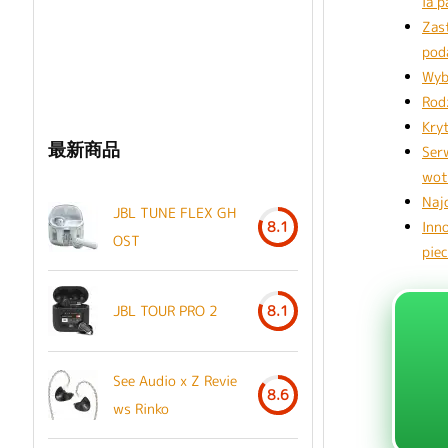
ia 
Zas
pod
Wyb
Rod
Kry
最新商品
Ser
wot
Naj
JBL TUNE FLEX GH
Inn
8.1
OST
pie
JBL TOUR PRO 2
8.1
See Audio x Z Revie
8.6
ws Rinko