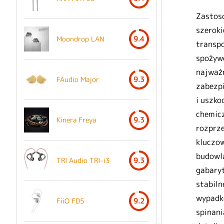
Zastoso
szeroki
Moondrop LAN
9.4
transpo
spożywc
najważn
FAudio Major
9.3
zabezpi
i uszko
chemicz
Kinera Freya
9.3
rozprze
kluczow
budowla
TRI Audio TRI-i3
9.3
gabaryt
stabiln
wypadkó
FiiO FD5
9.2
spinani