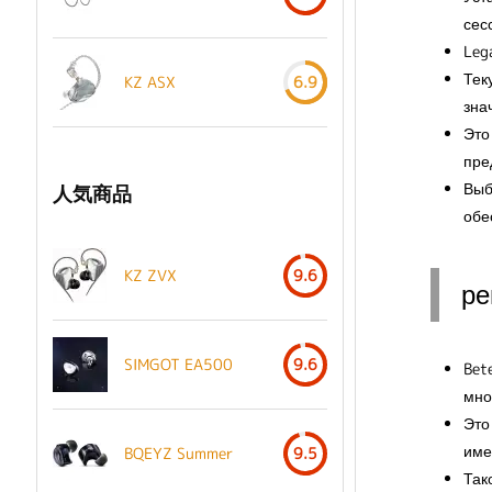
сес
Leg
Тек
KZ ASX
6.9
зна
Это
пре
Выб
人気商品
обе
KZ ZVX
9.6
ре
SIMGOT EA500
9.6
Bet
мно
Это
име
BQEYZ Summer
9.5
Так