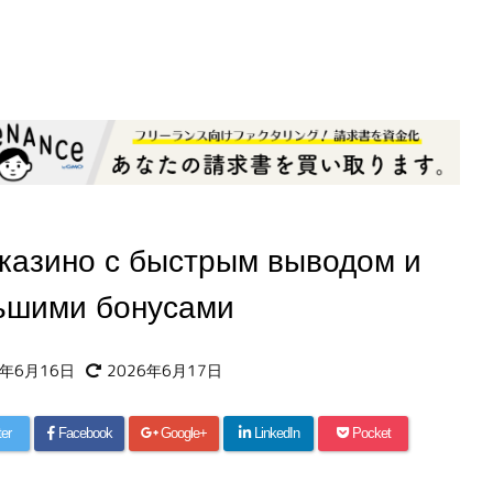
 казино с быстрым выводом и
ьшими бонусами
6年6月16日
2026年6月17日
ter
Facebook
Google+
LinkedIn
Pocket