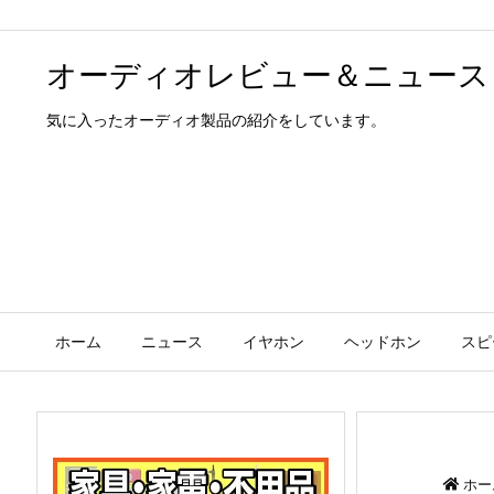
オーディオレビュー＆ニュース
気に入ったオーディオ製品の紹介をしています。
ホーム
ニュース
イヤホン
ヘッドホン
スピ
ホー