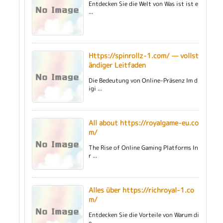
Entdecken Sie die Welt von Was ist ist e
...
Https://spinrollz-1.com/ — vollst
ändiger Leitfaden
Die Bedeutung von Online-Präsenz Im d
igi ...
All about https://royalgame-eu.co
m/
The Rise of Online Gaming Platforms In
r ...
Alles über https://richroyal-1.co
m/
Entdecken Sie die Vorteile von Warum di
e ...