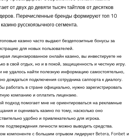
ает от двух до девяти тысяч тайтлов от десятков
деров. Перечисленные бренды формируют топ 10
 казино русскоязычного сегмента.
 топовые казино часто выдают бездепозитные бонусы за
истрацию для новых пользователей.
ирая лицензированное онлайн казино, вы инвестируете не
ько в свой отдых, но и в покой, защищенность и честную игру.
и не удалось найти полезную информацию самостоятельно,
но дождаться подключения сотрудника саппорта к диалогу.
бы работать в стране официально, нужно зарегистрировать
тную компанию и оплатить лицензию.
ой подход помогает мне не ориентироваться на рекламные
щания и оценивать казино по тому, насколько оно
ствительно удобно и привлекательно для игрока.
ле подтверждения личности можно выводить средства.
том компоненте с большим отрывом лидируют Betera, Fonbet и