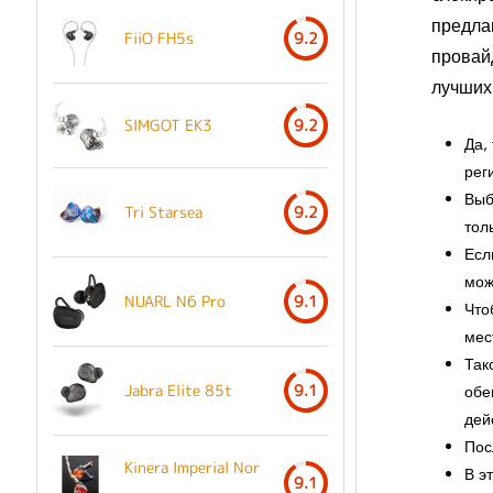
предлаг
FiiO FH5s
9.2
провай
лучших
SIMGOT EK3
9.2
Да,
рег
Выб
Tri Starsea
9.2
тол
Есл
мож
NUARL N6 Pro
9.1
Что
мес
Так
Jabra Elite 85t
9.1
обе
дей
Пос
Kinera Imperial Nor
В э
9.1