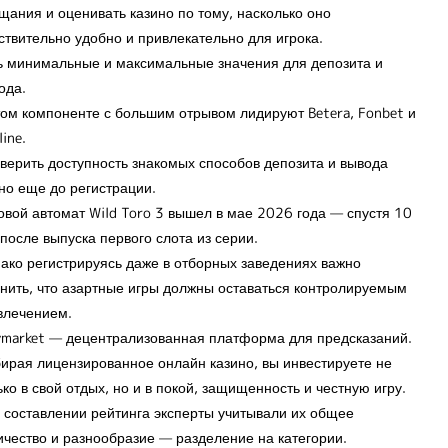
щания и оценивать казино по тому, насколько оно
ствительно удобно и привлекательно для игрока.
ь минимальные и максимальные значения для депозита и
ода.
том компоненте с большим отрывом лидируют Betera, Fonbet и
ine.
верить доступность знакомых способов депозита и вывода
но еще до регистрации.
овой автомат Wild Toro 3 вышел в мае 2026 года — спустя 10
 после выпуска первого слота из серии.
ако регистрируясь даже в отборных заведениях важно
нить, что азартные игры должны оставаться контролируемым
влечением.
ymarket — децентрализованная платформа для предсказаний.
ирая лицензированное онлайн казино, вы инвестируете не
ько в свой отдых, но и в покой, защищенность и честную игру.
 составлении рейтинга эксперты учитывали их общее
ичество и разнообразие — разделение на категории.