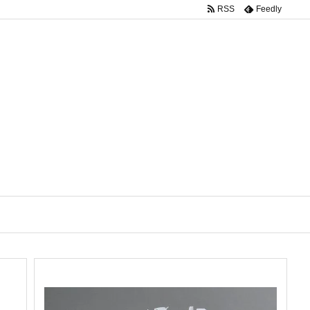
RSS
Feedly