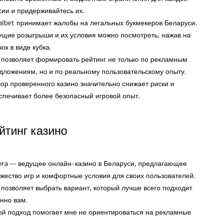
сии и придерживайтесь их.
albet принимает жалобы на легальных букмекеров Беларуси.
ущие розыгрыши и их условия можно посмотреть, нажав на
чок в виде кубка.
 позволяет формировать рейтинг не только по рекламным
дложениям, но и по реальному пользовательскому опыту.
ор проверенного казино значительно снижает риски и
спечивает более безопасный игровой опыт.
йтинг казино
era — ведущее онлайн-казино в Беларуси, предлагающее
жество игр и комфортные условия для своих пользователей.
 позволяет выбрать вариант, который лучше всего подходит
нно вам.
ой подход помогает мне не ориентироваться на рекламные