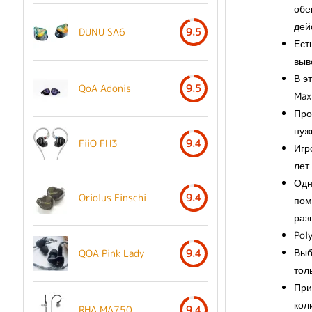
обе
дей
DUNU SA6
9.5
Ест
выв
В э
QoA Adonis
9.5
Maxl
Про
нуж
FiiO FH3
9.4
Игр
лет
Одн
Oriolus Finschi
9.4
пом
раз
Pol
Выб
QOA Pink Lady
9.4
тол
При
кол
RHA MA750
9.4