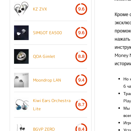
KZ ZVX
9.6
Кроме 
эксклю
промок
SIMGOT EA500
9.6
нажать
инстру
Money N
QOA Gimlet
8.8
истори
Но 
Moondrop LAN
9.4
6 ч
Тра
Kiwi Ears Orchestra
Play
8.7
Мы 
Lite
все
Игр
BGVP ZERO
8.4
Уст