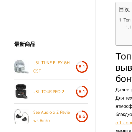
目次
Топ
最新商品
Топ
JBL TUNE FLEX GH
выв
8.1
OST
бон
Далее 
JBL TOUR PRO 2
8.1
Для тех
атмосф
See Audio x Z Revie
блэкдж
8.6
ws Rinko
off.co
лимита