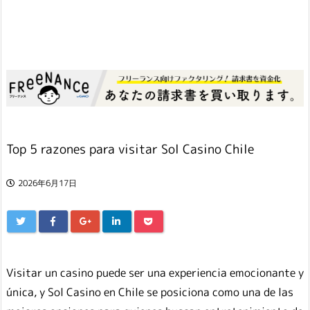
Top 5 razones para visitar Sol Casino Chile
2026年6月17日
Visitar un casino puede ser una experiencia emocionante y
única, y Sol Casino en Chile se posiciona como una de las