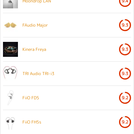
Moondrop LAN
9.4
FAudio Major
9.3
Kinera Freya
9.3
TRI Audio TRI-i3
9.3
FiiO FD5
9.2
FiiO FH5s
9.2