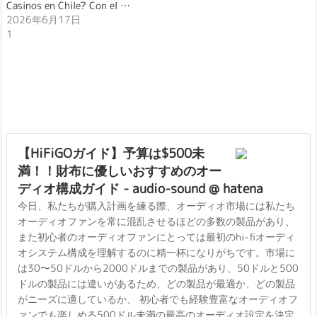
Casinos en Chile? Con el …
2026年6月17日
1
【HiFiGOガイド】予算は$500未
満！！財布に優しいおすすめのオー
ディオ構成ガイド - audio-sound @ hatena
今日、私たちが購入計画を練る際、オーディオ市場には私たち
オーディオファンを常に混乱させるほどの多数の製品があり、
また初心者のオーディオファンにとっては最初のhi-fiオーディ
オシステム構成を理解するのに精一杯になりがちです。市場に
は30〜50ドルから2000ドルまでの製品があり、50ドルと500
ドルの製品には違いがあるため、どの製品が最適か、どの製品
がニーズに適しているか、 初心者でも経験豊富なオーディオフ
ァンでも楽しめる500ドル未満の最高のオーディオ設定を決定