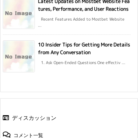
Latest Updates on Mostbet Website Fea
tures, Performance, and User Reactions
Recent Features Added to Mostbet Website
...
10 Insider Tips for Getting More Details
from Any Conversation
1. Ask Open-Ended Questions One effectiv ...
ディスカッション
コメント一覧