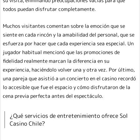
su visita, eliminando preocupaciones vacías para que
todos puedan disfrutar completamente.
Muchos visitantes comentan sobre la emoción que se
siente en cada rincón y la amabilidad del personal, que se
esfuerza por hacer que cada experiencia sea especial. Un
jugador habitual mencionó que las promociones de
fidelidad realmente marcan la diferencia en su
experiencia, haciéndolo volver una y otra vez. Por último,
una pareja que asistió a un concierto en el casino recordó
lo accesible que fue el espacio y cómo disfrutaron de la
cena previa perfecta antes del espectáculo.
¿Qué servicios de entretenimiento ofrece Sol
Casino Chile?