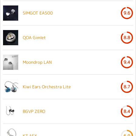
SIMGOT EA500
9.6
QOA Gimlet
8.8
Moondrop LAN
9.4
Kiwi Ears Orchestra Lite
8.7
BGVP ZERO
8.4
KZ ASX
6.9