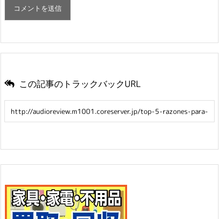
この記事のトラックバックURL