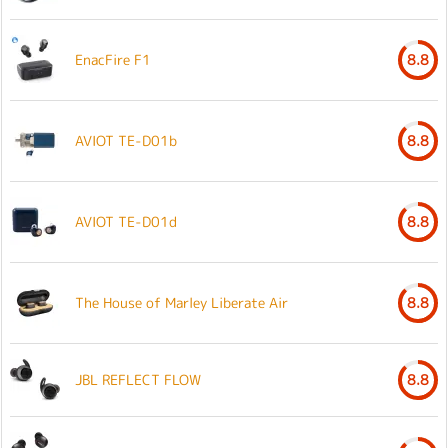
EnacFire F1
8.8
AVIOT TE-D01b
8.8
AVIOT TE-D01d
8.8
The House of Marley Liberate Air
8.8
JBL REFLECT FLOW
8.8