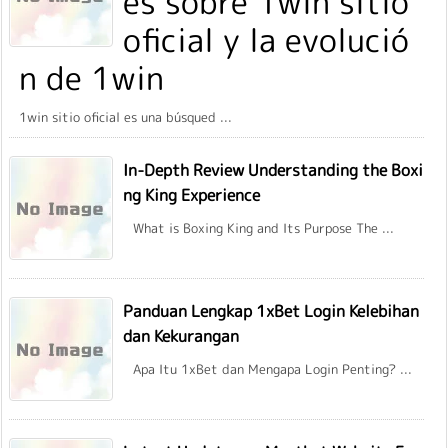
es sobre 1win sitio
oficial y la evolució
n de 1win
1win sitio oficial es una búsqued ...
In-Depth Review Understanding the Boxi
ng King Experience
What is Boxing King and Its Purpose The ...
Panduan Lengkap 1xBet Login Kelebihan
dan Kekurangan
Apa Itu 1xBet dan Mengapa Login Penting? ...