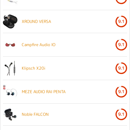
XROUND VERSA
9.1
Campfire Audio IO
9.1
Klipsch X20i
9.1
MEZE AUDIO RAI PENTA
9.1
Noble FALCON
9.1