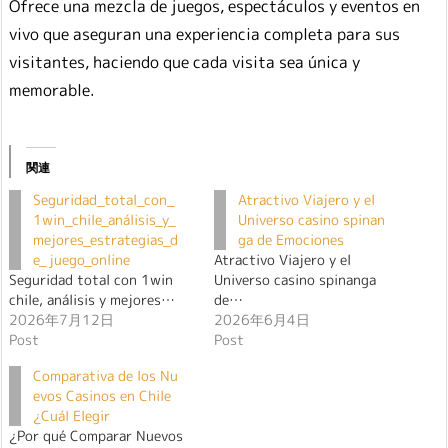
Ofrece una mezcla de juegos, espectáculos y eventos en
vivo que aseguran una experiencia completa para sus
visitantes, haciendo que cada visita sea única y
memorable.
関連
Seguridad_total_con_
Atractivo Viajero y el
1win_chile_análisis_y_
Universo casino spinan
mejores_estrategias_d
ga de Emociones
e_juego_online
Atractivo Viajero y el
Seguridad total con 1win
Universo casino spinanga
chile, análisis y mejores…
de…
2026年7月12日
2026年6月4日
Post
Post
Comparativa de los Nu
evos Casinos en Chile
¿Cuál Elegir
¿Por qué Comparar Nuevos