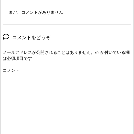
まだ、コメントがありません
コメントをどうぞ
メールアドレスが公開されることはありません。
※
が付いている欄
は必須項目です
コメント