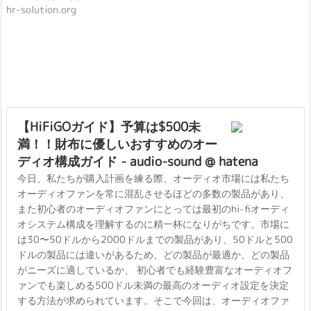
hr-solution.org
【HiFiGOガイド】予算は$500未
満！！財布に優しいおすすめのオー
ディオ構成ガイド - audio-sound @ hatena
今日、私たちが購入計画を練る際、オーディオ市場には私たち
オーディオファンを常に混乱させるほどの多数の製品があり、
また初心者のオーディオファンにとっては最初のhi-fiオーディ
オシステム構成を理解するのに精一杯になりがちです。市場に
は30〜50ドルから2000ドルまでの製品があり、50ドルと500
ドルの製品には違いがあるため、どの製品が最適か、どの製品
がニーズに適しているか、 初心者でも経験豊富なオーディオフ
ァンでも楽しめる500ドル未満の最高のオーディオ設定を決定
する方法が求められています。そこで今回は、オーディオファ