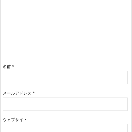
名前
*
メールアドレス
*
ウェブサイト