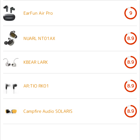
EarFun Air Pro
9
NUARL NT01AX
8.9
KBEAR LARK
8.9
AR:TIO RK01
8.9
Campfire Audio SOLARIS
8.9