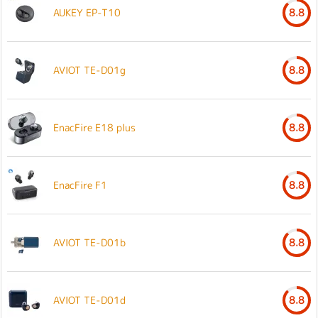
AUKEY EP-T10
8.8
AVIOT TE-D01g
8.8
EnacFire E18 plus
8.8
EnacFire F1
8.8
AVIOT TE-D01b
8.8
AVIOT TE-D01d
8.8