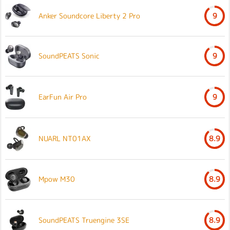
Anker Soundcore Liberty 2 Pro
9
SoundPEATS Sonic
9
EarFun Air Pro
9
NUARL NT01AX
8.9
Mpow M30
8.9
SoundPEATS Truengine 3SE
8.9