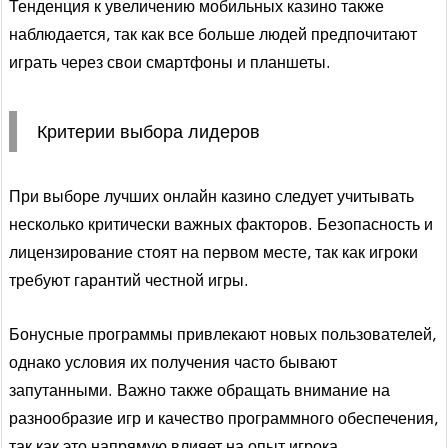
Тенденция к увеличению мобильных казино также
наблюдается, так как все больше людей предпочитают
играть через свои смартфоны и планшеты.
Критерии выбора лидеров
При выборе лучших онлайн казино следует учитывать
несколько критически важных факторов. Безопасность и
лицензирование стоят на первом месте, так как игроки
требуют гарантий честной игры.
Бонусные программы привлекают новых пользователей,
однако условия их получения часто бывают
запутанными. Важно также обращать внимание на
разнообразие игр и качество программного обеспечения,
так как это напрямую влияет на опыт игрока.