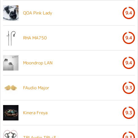
QOA Pink Lady
9.4
RHA MA750
9.4
Moondrop LAN
9.4
FAudio Major
9.3
Kinera Freya
9.3
TRI Audio TRI-i3
9.3