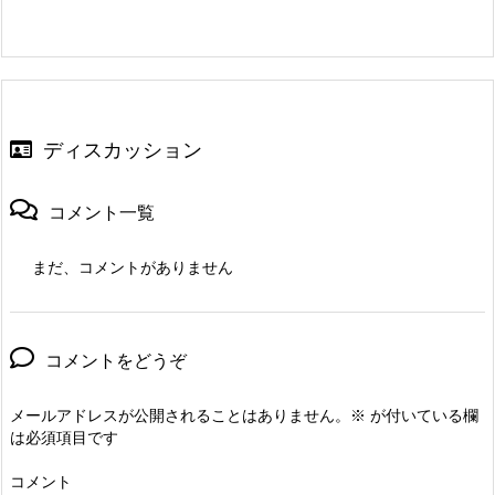
ディスカッション
コメント一覧
まだ、コメントがありません
コメントをどうぞ
メールアドレスが公開されることはありません。
※
が付いている欄
は必須項目です
コメント