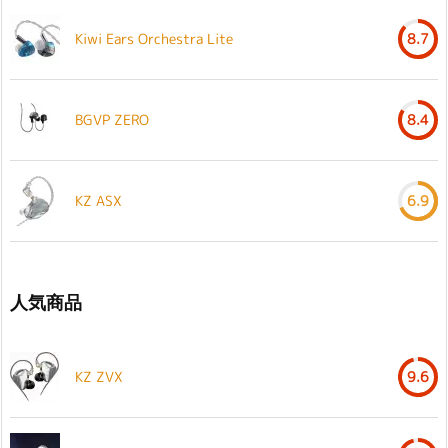
Kiwi Ears Orchestra Lite
8.7
BGVP ZERO
8.4
KZ ASX
6.9
人気商品
KZ ZVX
9.6