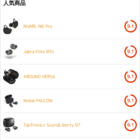
人気商品
NUARL N6 Pro
9.1
Jabra Elite 85t
9.1
XROUND VERSA
9.1
Noble FALCON
9.1
TaoTronics SoundLiberty 97
9.1