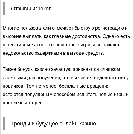
Отзывы игроков
Многие пользователи отмечают быструю регистрацию и
высокие выплаты как главные достоинства. Однако есть
и негативные аспекты: некоторые игроки выражают
недовольство задержками в выводе средств.
Также бонусы казино зачастую признаются слишком
сложными для получения, что вызывает недовольство у
новичков. Тем не менее, бесплатные вращения
остаются популярным способом испытать новые игры и
привлечь интерес.
Тренды и будущее онлайн казино