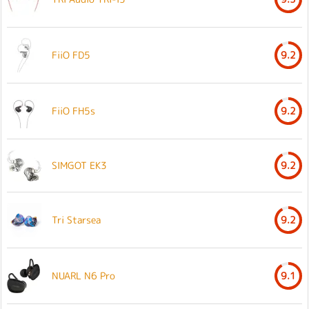
FiiO FD5
9.2
FiiO FH5s
9.2
SIMGOT EK3
9.2
Tri Starsea
9.2
NUARL N6 Pro
9.1