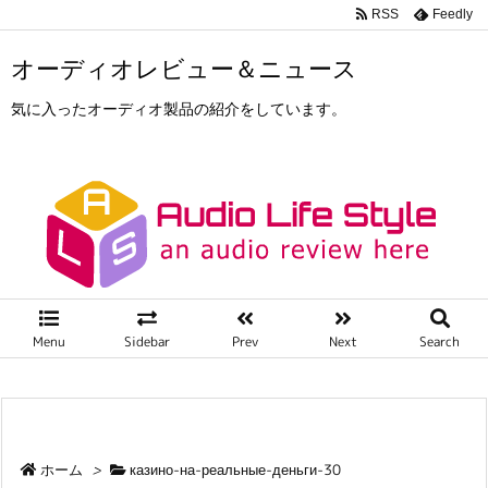
RSS
Feedly
オーディオレビュー＆ニュース
気に入ったオーディオ製品の紹介をしています。
Menu
Sidebar
Prev
Next
Search
ホーム
>
казино-на-реальные-деньги-30