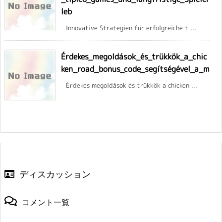
leb
Innovative Strategien für erfolgreiche t ...
Érdekes_megoldások_és_trükkök_a_chic
ken_road_bonus_code_segítségével_a_m
Érdekes megoldások és trükkök a chicken ...
ディスカッション
コメント一覧