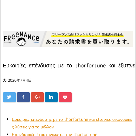
Ευκαιρίες_επένδυσης_με_το_thorfortune_και_έξυπνε
2026年7月4日
Ευκαιρίες επένδυσης με το thorfortune και έξυπνες οικονομικέ
ς λύσεις για το μέλλον
Επενδυτικές Στρατηγικές με την thorfortune