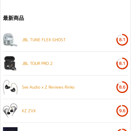
最新商品
JBL TUNE FLEX GHOST
8.1
JBL TOUR PRO 2
8.1
See Audio x Z Reviews Rinko
8.6
KZ ZVX
9.6