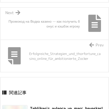
Next
Промокод на Водка казино — как получить б
онус и кэшбэк игроку
Prev
Erfolgreiche_Strategien_und_thorfortune_ca
sino_online_für_ambitionierte_Zocker
関連記事
Təhlükəsiz_əyləncə_və_mərc_həvəskarl