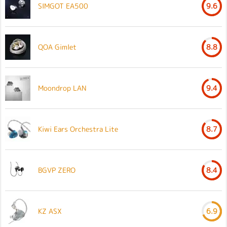
SIMGOT EA500
9.6
QOA Gimlet
8.8
Moondrop LAN
9.4
Kiwi Ears Orchestra Lite
8.7
BGVP ZERO
8.4
KZ ASX
6.9