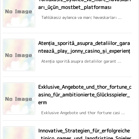
arı_üçün_mostbet_platforması
Təhlükəsiz əyləncə və mərc həvəskarları ...
Atenția_sporită_asupra_detaliilor_gara
ntează_play_jonny_casino_și_experienț
Atenția sporită asupra detaliilor garant ...
Exklusive_Angebote_und_thor_fortune_c
asino_für_ambitionierte_Glücksspieler_
erm
Exklusive Angebote und thor fortune casi ...
Innovative_Strategien_für_erfolgreiche
_tipico_games_und_langfristige_Spieler