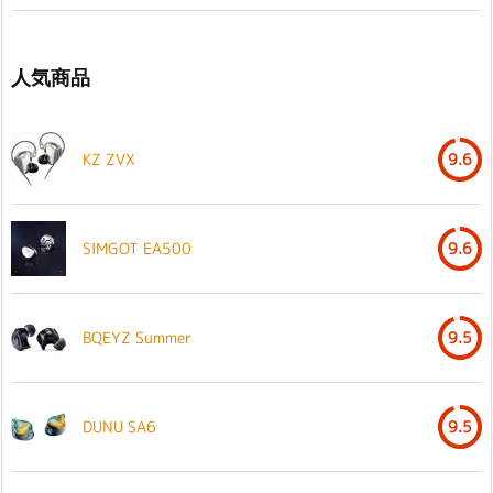
人気商品
KZ ZVX
9.6
SIMGOT EA500
9.6
BQEYZ Summer
9.5
DUNU SA6
9.5