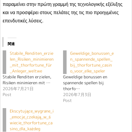
παραμείνει στην πρώτη γραμμή της τεχνολογικής εξέλιξης
και να προσφέρει στους πελάτες της τις πιο προηγμένες
επενδυτικές λύσεις.
関連
Stabile_Renditen_erzie
Geweldige_bonussen_e
len_Risiken_minimieren
n_spannende_spellen_
_mit_thorfortune_für
bij_thorfortune_casin
_Anleger_weltwe
o_voor_elke_speler
Stabile Renditen erzielen,
Geweldige bonussen en
Risiken minimieren mit …
spannende spellen bij
2026年7月21日
thorfo…
Post
2026年7月3日
Post
Ekscytujące_wygrane_i
_emocje_czekają_w_ś
wiecie_thorfortune_ca
sino_dla_każdeg