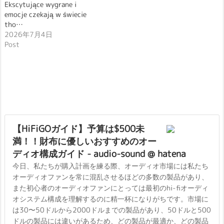
Ekscytujące wygrane i
emocje czekają w świecie
tho…
2026年7月4日
Post
【HiFiGOガイド】予算は$500未
満！！財布に優しいおすすめのオー
ディオ構成ガイド - audio-sound @ hatena
今日、私たちが購入計画を練る際、オーディオ市場には私たち
オーディオファンを常に混乱させるほどの多数の製品があり、
また初心者のオーディオファンにとっては最初のhi-fiオーディ
オシステム構成を理解するのに精一杯になりがちです。市場に
は30〜50ドルから2000ドルまでの製品があり、50ドルと500
ドルの製品には違いがあるため、どの製品が最適か、どの製品