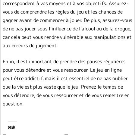
correspondent à vos moyens et à vos objectifs. Assurez-
vous de comprendre les règles du jeu et les chances de
gagner avant de commencer à jouer. De plus, assurez-vous
de ne pas jouer sous l’influence de l’alcool ou de la drogue,
car cela peut vous rendre vulnérable aux manipulations et
aux erreurs de jugement.
Enfin, il est important de prendre des pauses régulières
pour vous détendre et vous ressourcer. Le jeu en ligne
peut être addictif, mais il est essentiel de ne pas oublier
que la vie est plus vaste que le jeu. Prenez le temps de
vous détendre, de vous ressourcer et de vous remettre en
question.
関連