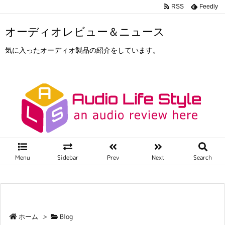
RSS
Feedly
オーディオレビュー＆ニュース
気に入ったオーディオ製品の紹介をしています。
Menu
Sidebar
Prev
Next
Search
ホーム
>
Blog