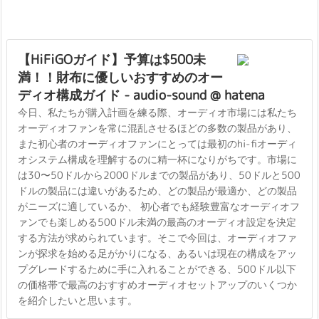
【HiFiGOガイド】予算は$500未
満！！財布に優しいおすすめのオー
ディオ構成ガイド - audio-sound @ hatena
今日、私たちが購入計画を練る際、オーディオ市場には私たち
オーディオファンを常に混乱させるほどの多数の製品があり、
また初心者のオーディオファンにとっては最初のhi-fiオーディ
オシステム構成を理解するのに精一杯になりがちです。市場に
は30〜50ドルから2000ドルまでの製品があり、50ドルと500
ドルの製品には違いがあるため、どの製品が最適か、どの製品
がニーズに適しているか、 初心者でも経験豊富なオーディオフ
ァンでも楽しめる500ドル未満の最高のオーディオ設定を決定
する方法が求められています。そこで今回は、オーディオファ
ンが探求を始める足がかりになる、あるいは現在の構成をアッ
プグレードするために手に入れることができる、500ドル以下
の価格帯で最高のおすすめオーディオセットアップのいくつか
を紹介したいと思います。