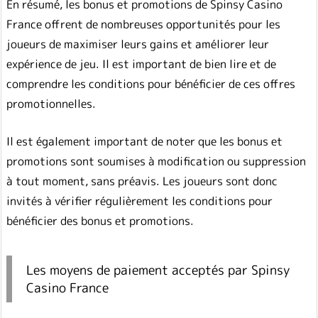
En résumé, les bonus et promotions de Spinsy Casino
France offrent de nombreuses opportunités pour les
joueurs de maximiser leurs gains et améliorer leur
expérience de jeu. Il est important de bien lire et de
comprendre les conditions pour bénéficier de ces offres
promotionnelles.
Il est également important de noter que les bonus et
promotions sont soumises à modification ou suppression
à tout moment, sans préavis. Les joueurs sont donc
invités à vérifier régulièrement les conditions pour
bénéficier des bonus et promotions.
Les moyens de paiement acceptés par Spinsy
Casino France