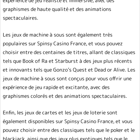
expérience de jeu réaliste et immersive, avec des
graphismes de haute qualité et des animations
spectaculaires.
Les jeux de machine à sous sont également très
populaires sur Spinsy Casino France, et vous pouvez
choisir entre des centaines de titres, allant de classiques
tels que Book of Ra et Starburst à des jeux plus récents
et innovants tels que Gonzo’s Quest et Dead or Alive. Les
jeux de machine à sous sont conçus pour vous offrir une
expérience de jeu rapide et excitante, avec des
graphismes colorés et des animations spectaculaires.
Enfin, les jeux de cartes et les jeux de loterie sont
également disponibles sur Spinsy Casino France, et vous
pouvez choisir entre des classiques tels que le poker et le
blackjack, ainsi que des jeux plus exotiques tels que le