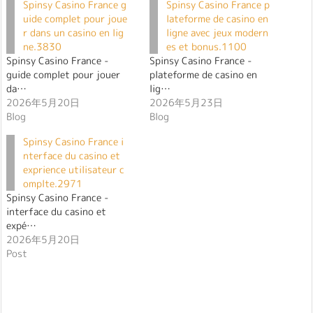
Spinsy Casino France g
Spinsy Casino France p
uide complet pour joue
lateforme de casino en
r dans un casino en lig
ligne avec jeux modern
ne.3830
es et bonus.1100
Spinsy Casino France -
Spinsy Casino France -
guide complet pour jouer
plateforme de casino en
da…
lig…
2026年5月20日
2026年5月23日
Blog
Blog
Spinsy Casino France i
nterface du casino et
exprience utilisateur c
omplte.2971
Spinsy Casino France -
interface du casino et
expé…
2026年5月20日
Post