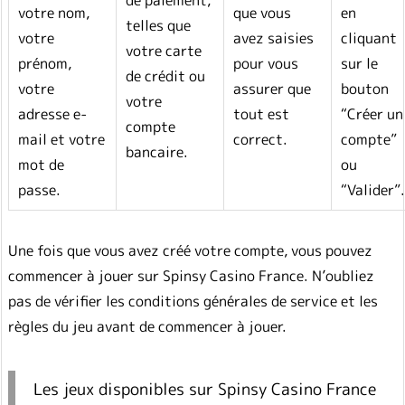
de paiement,
votre nom,
que vous
en
telles que
votre
avez saisies
cliquant
votre carte
prénom,
pour vous
sur le
de crédit ou
votre
assurer que
bouton
votre
adresse e-
tout est
“Créer un
compte
mail et votre
correct.
compte”
bancaire.
mot de
ou
passe.
“Valider”.
Une fois que vous avez créé votre compte, vous pouvez
commencer à jouer sur Spinsy Casino France. N’oubliez
pas de vérifier les conditions générales de service et les
règles du jeu avant de commencer à jouer.
Les jeux disponibles sur Spinsy Casino France