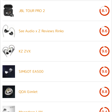
JBL TOUR PRO 2
8.1
See Audio x Z Reviews Rinko
8.6
KZ ZVX
9.6
SIMGOT EA500
9.6
QOA Gimlet
8.8
Moondrop LAN
9.4