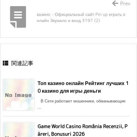
Prev
казино - Официальный сайт Pin up играть о
нлайн Зеркало и вход.3197 (2)
関連記事
Топ казино онлайн Рейтинг лучших 1
0 казино для игры деньги
В Сети работают мошенники, обманывающие
...
Game World Casino România Recenzii, P
ăreri, Bonusuri 2026