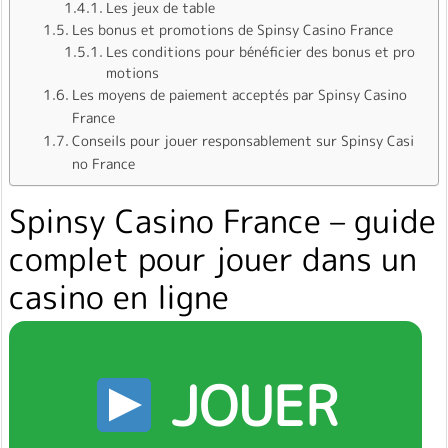
Les jeux de table
Les bonus et promotions de Spinsy Casino France
Les conditions pour bénéficier des bonus et pro
motions
Les moyens de paiement acceptés par Spinsy Casino
France
Conseils pour jouer responsablement sur Spinsy Casi
no France
Spinsy Casino France – guide
complet pour jouer dans un
casino en ligne
JOUER