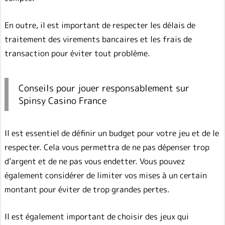
En outre, il est important de respecter les délais de
traitement des virements bancaires et les frais de
transaction pour éviter tout problème.
Conseils pour jouer responsablement sur
Spinsy Casino France
Il est essentiel de définir un budget pour votre jeu et de le
respecter. Cela vous permettra de ne pas dépenser trop
d’argent et de ne pas vous endetter. Vous pouvez
également considérer de limiter vos mises à un certain
montant pour éviter de trop grandes pertes.
Il est également important de choisir des jeux qui