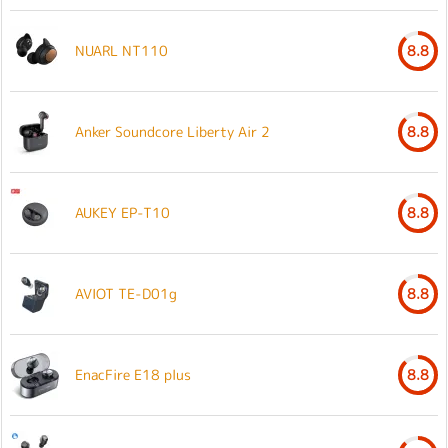
NUARL NT110
8.8
Anker Soundcore Liberty Air 2
8.8
AUKEY EP-T10
8.8
AVIOT TE-D01g
8.8
EnacFire E18 plus
8.8