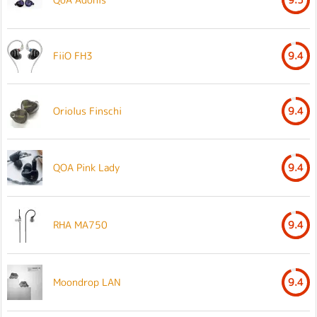
FiiO FH3
9.4
Oriolus Finschi
9.4
QOA Pink Lady
9.4
RHA MA750
9.4
Moondrop LAN
9.4