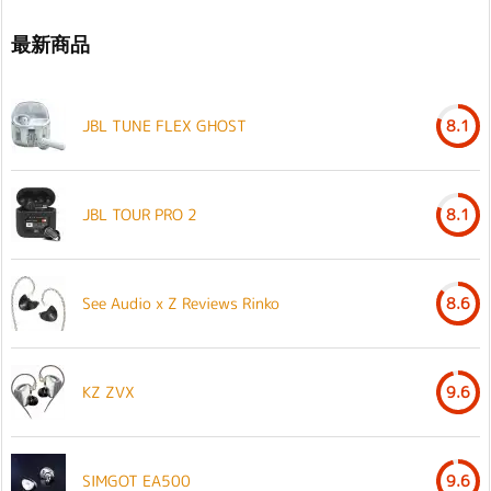
最新商品
JBL TUNE FLEX GHOST
8.1
JBL TOUR PRO 2
8.1
See Audio x Z Reviews Rinko
8.6
KZ ZVX
9.6
SIMGOT EA500
9.6