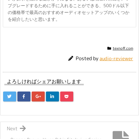
プグレードするために手に入れることができる、500ドル以下
の価格帯で最高のおすすめオーディオセットアップのいくつか
を紹介したいと思います。
texnoff.com
Posted by
audio-reviewer
よろしければシェアお願いします
Next