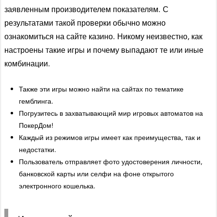
заявленным производителем показателям. С
результатами такой проверки обычно можно
ознакомиться на сайте казино. Никому неизвестно, как
настроены такие игры и почему выпадают те или иные
комбинации.
Также эти игры можно найти на сайтах по тематике
гемблинга.
Погрузитесь в захватывающий мир игровых автоматов на
ПокерДом!
Каждый из режимов игры имеет как преимущества, так и
недостатки.
Пользователь отправляет фото удостоверения личности,
банковской карты или селфи на фоне открытого
электронного кошелька.