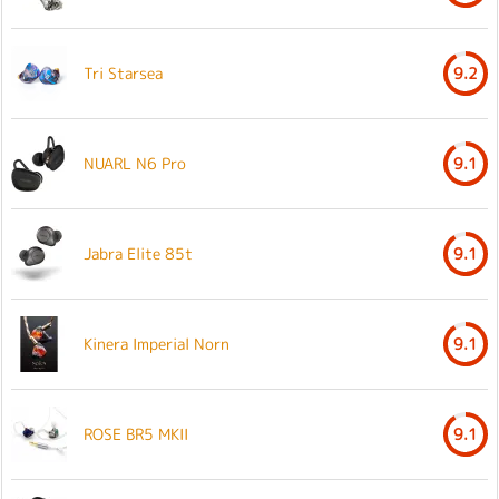
Tri Starsea
9.2
NUARL N6 Pro
9.1
Jabra Elite 85t
9.1
Kinera Imperial Norn
9.1
ROSE BR5 MKII
9.1