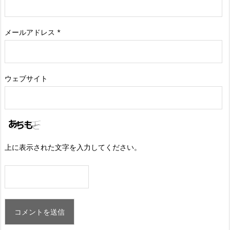
メールアドレス
*
ウェブサイト
上に表示された文字を入力してください。