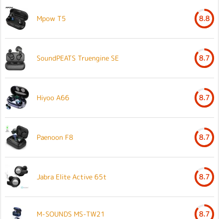
Mpow T5
8.8
SoundPEATS Truengine SE
8.7
Hiyoo A66
8.7
Paenoon F8
8.7
Jabra Elite Active 65t
8.7
M-SOUNDS MS-TW21
8.7