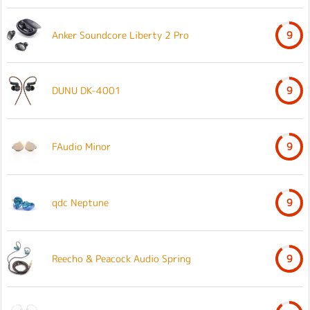
Anker Soundcore Liberty 2 Pro
9
DUNU DK-4001
9
FAudio Minor
9
qdc Neptune
9
Reecho & Peacock Audio Spring
9