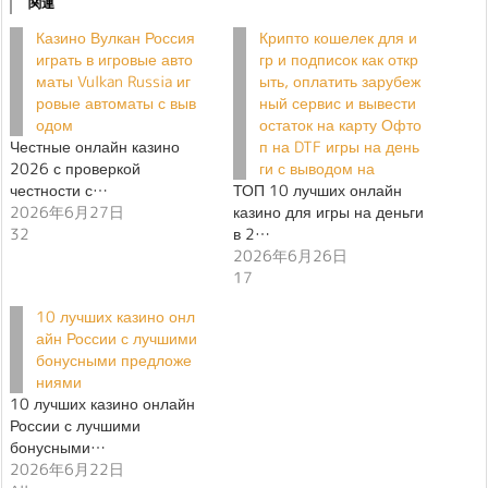
関連
Казино Вулкан Россия
Крипто кошелек для и
играть в игровые авто
гр и подписок как откр
маты Vulkan Russia иг
ыть, оплатить зарубеж
ровые автоматы с выв
ный сервис и вывести
одом
остаток на карту Офто
Честные онлайн казино
п на DTF игры на день
2026 с проверкой
ги с выводом на
честности с…
ТОП 10 лучших онлайн
2026年6月27日
казино для игры на деньги
32
в 2…
2026年6月26日
17
10 лучших казино онл
айн России с лучшими
бонусными предложе
ниями
10 лучших казино онлайн
России с лучшими
бонусными…
2026年6月22日