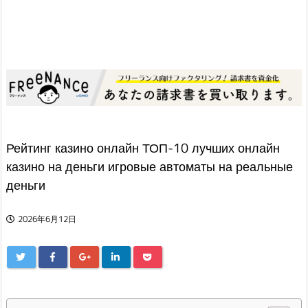
Рейтинг казино онлайн ТОП-10 лучших онлайн
казино на деньги игровые автоматы на реальные
деньги
2026年6月12日