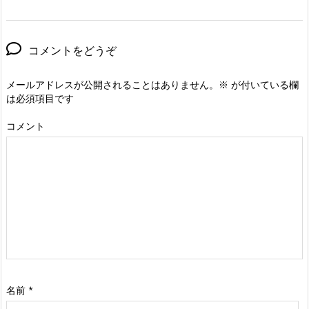
コメントをどうぞ
メールアドレスが公開されることはありません。
※
が付いている欄
は必須項目です
コメント
名前
*