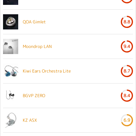
QOA Gimlet
8.8
Moondrop LAN
9.4
Kiwi Ears Orchestra Lite
8.7
BGVP ZERO
8.4
KZ ASX
6.9