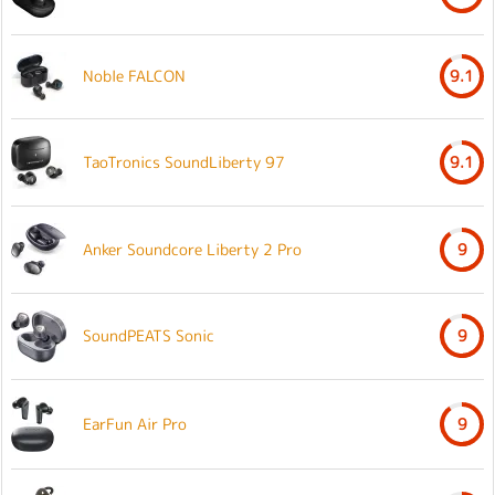
Noble FALCON
9.1
TaoTronics SoundLiberty 97
9.1
Anker Soundcore Liberty 2 Pro
9
SoundPEATS Sonic
9
EarFun Air Pro
9