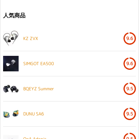
人気商品
KZ ZVX
9.6
SIMGOT EA500
9.6
BQEYZ Summer
9.5
DUNU SA6
9.5
QoA Adonis
9.5