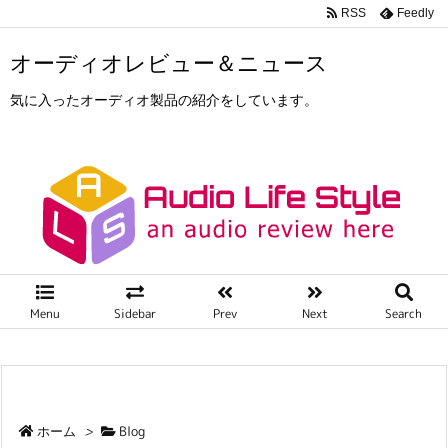
RSS
Feedly
オーディオレビュー＆ニュース
気に入ったオーディオ製品の紹介をしています。
Menu
Sidebar
Prev
Next
Search
ホーム
>
Blog