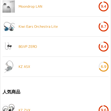
Moondrop LAN
9.4
Kiwi Ears Orchestra Lite
8.7
BGVP ZERO
8.4
KZ ASX
6.9
人気商品
KZ ZVX
9.6