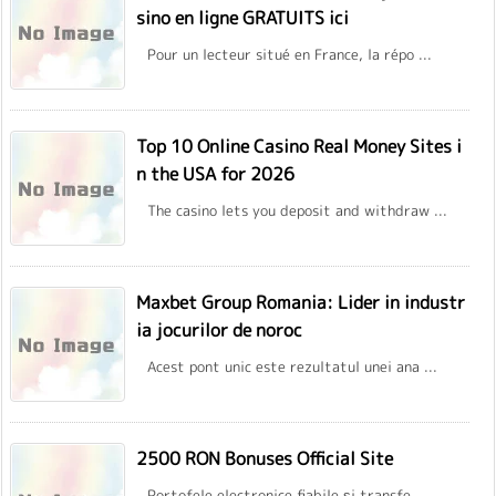
sino en ligne GRATUITS ici
Pour un lecteur situé en France, la répo ...
Top 10 Online Casino Real Money Sites i
n the USA for 2026
The casino lets you deposit and withdraw ...
Maxbet Group Romania: Lider in industr
ia jocurilor de noroc
Acest pont unic este rezultatul unei ana ...
2500 RON Bonuses Official Site
Portofele electronice fiabile și transfe ...