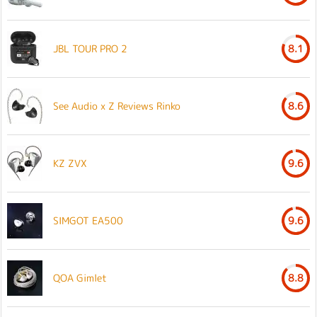
JBL TOUR PRO 2
8.1
See Audio x Z Reviews Rinko
8.6
KZ ZVX
9.6
SIMGOT EA500
9.6
QOA Gimlet
8.8