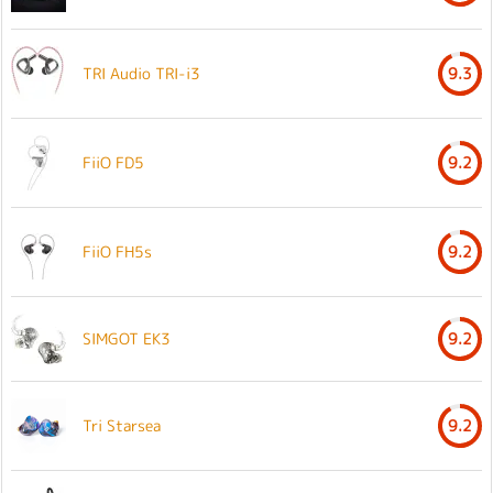
TRI Audio TRI-i3
9.3
FiiO FD5
9.2
FiiO FH5s
9.2
SIMGOT EK3
9.2
Tri Starsea
9.2