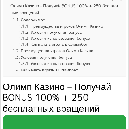
Олимп Казино – Получай BONUS 100% + 250 бесплат
ных вращений
Содержимое
Преимущества игроков Олимп Казино
Условия получения бонуса
Условия использования бонуса
Как начать играть в Олимпбет
Преимущества игроков Олимп Казино
Условия получения бонуса
Условия использования бонуса
Как начать играть в Олимпбет
Олимп Казино – Получай
BONUS 100% + 250
бесплатных вращений