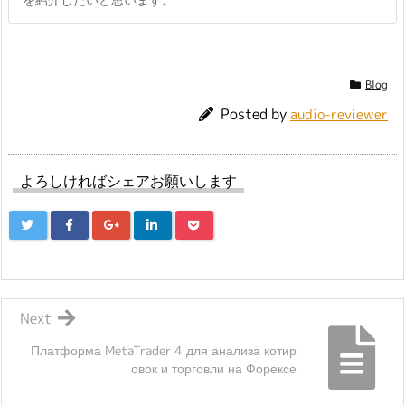
Blog
Posted by
audio-reviewer
よろしければシェアお願いします
Next
Платформа MetaTrader 4 для анализа котир
овок и торговли на Форексе