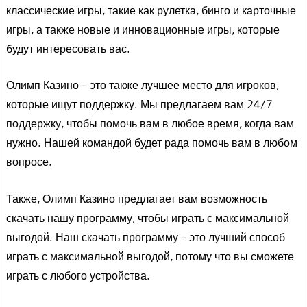
классические игры, такие как рулетка, бинго и карточные
игры, а также новые и инновационные игры, которые
будут интересовать вас.
Олимп Казино – это также лучшее место для игроков,
которые ищут поддержку. Мы предлагаем вам 24/7
поддержку, чтобы помочь вам в любое время, когда вам
нужно. Нашей командой будет рада помочь вам в любом
вопросе.
Также, Олимп Казино предлагает вам возможность
скачать нашу программу, чтобы играть с максимальной
выгодой. Наш скачать программу – это лучший способ
играть с максимальной выгодой, потому что вы сможете
играть с любого устройства.