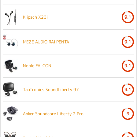
Klipsch X20i
9.1
MEZE AUDIO RAI PENTA
9.1
Noble FALCON
9.1
TaoTronics SoundLiberty 97
9.1
Anker Soundcore Liberty 2 Pro
9