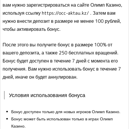
вам нужно зарегистрироваться на сайте Олимп Казино,
используя ссылку https://occ-aktau.kz/ . Затем вам
нужно внести депозит в размере не менее 100 рублей,
чтобы активировать бонус.
После этого вы получите бонус в размере 100% от
вашего депозита, а также 250 бесплатных вращений.
Бонус будет доступен в течение 7 дней с момента его
получения. Вам нужно использовать бонус в течение 7
дней, иначе он будет аннулирован.
Условия использования бонуса
Бонус доступен только для новых игроков Олимп Казино.
Бонус может быть использован только в играх Олимп
Казино.