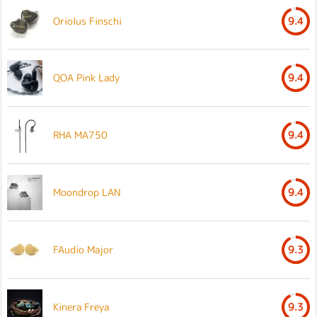
Oriolus Finschi
9.4
QOA Pink Lady
9.4
RHA MA750
9.4
Moondrop LAN
9.4
FAudio Major
9.3
Kinera Freya
9.3