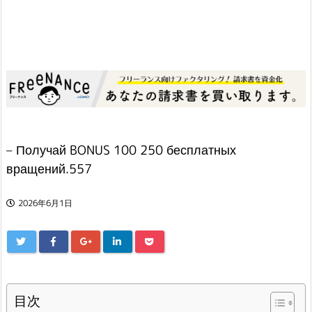
– Получай BONUS 100 250 бесплатных
вращений.557
2026年6月1日
目次